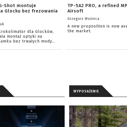
G-Shot montuje
TP-5A2 PRO, a refined M
na Glocku bez frezowania
Airsoft
Grzegorz Woźnica
zuk
A new proposition is now av
the market.
krokolimator dla Glocków,
wia montaż optyki na
amku bez trwałych mody...
WYPOSAŻENIE