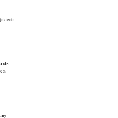
jdziecie
ntain
00%
wany