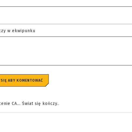
czy w ekwipunku
 SIĘ ABY KOMENTOWAĆ
cenie CA... Świat się kończy..