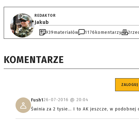
REDAKTOR
Jakub
939
materiałów
1176
komentarzy
2
rze
KOMENTARZE
ZALOGUJ
26-07-2016 @
20:04
Fush1
Świnia za 2 tysie... I to AK jeszcze, w podobnej 