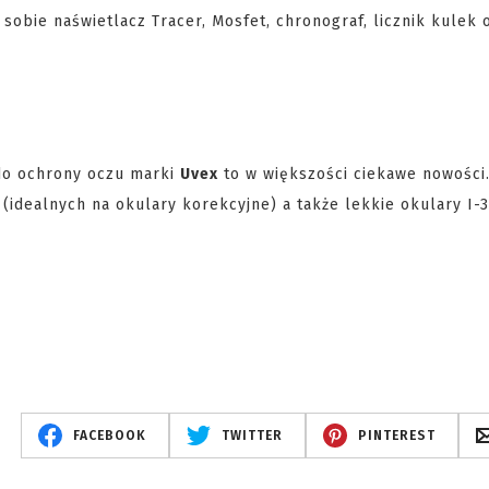
obie naświetlacz Tracer, Mosfet, chronograf, licznik kulek 
do ochrony oczu marki
Uvex
to w większości ciekawe nowości
c (idealnych na okulary korekcyjne) a także lekkie okulary I-
FACEBOOK
TWITTER
PINTEREST