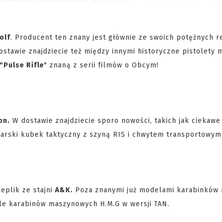
olf
. Producent ten znany jest głównie ze swoich potężnych r
stawie znajdziecie też między innymi historyczne pistolety
"Pulse Rifle
" znaną z serii filmów o Obcym!
on.
W dostawie znajdziecie sporo nowości, takich jak ciekawe
nsiarski kubek taktyczny z szyną RIS i chwytem transportowym
eplik ze stajni
A&K.
Poza znanymi już modelami karabinków
e karabinów maszynowych H.M.G w wersji TAN.