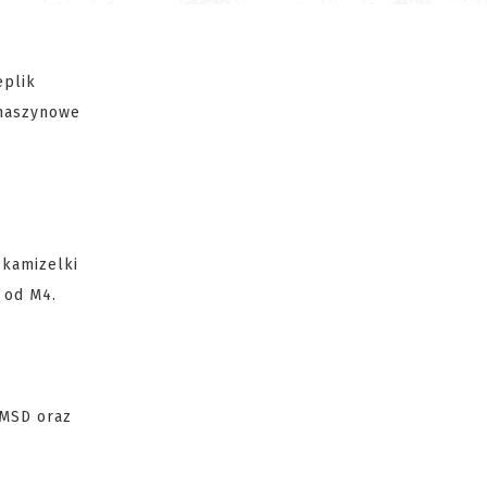
eplik
 maszynowe
 kamizelki
 od M4.
 MSD oraz