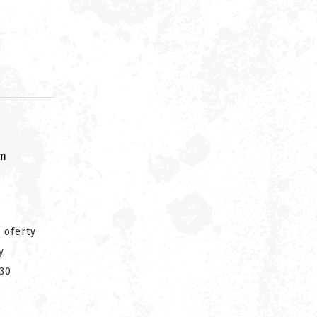
om
 oferty
y
 30