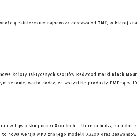
wnością zainteresuje najnowsza dostawa od
TMC
, w której zna
y nowe kolory taktycznych szortów Redwood marki
Black Mou
zym sezonie, warto dodać, że wszystkie produkty BMT są w 1
rafów tajwańskiej marki
Xcortech
- które uchodzą za jedne z
ści to nowa wersja MK3 znanego modelu X3200 oraz zaawanso