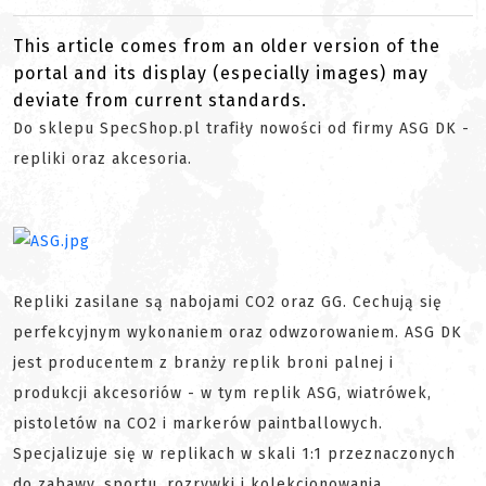
This article comes from an older version of the
portal and its display (especially images) may
deviate from current standards.
Do sklepu SpecShop.pl trafiły nowości od firmy ASG DK -
repliki oraz akcesoria.
Repliki zasilane są nabojami CO2 oraz GG. Cechują się
perfekcyjnym wykonaniem oraz odwzorowaniem. ASG DK
jest producentem z branży replik broni palnej i
produkcji akcesoriów - w tym replik ASG, wiatrówek,
pistoletów na CO2 i markerów paintballowych.
Specjalizuje się w replikach w skali 1:1 przeznaczonych
do zabawy, sportu, rozrywki i kolekcjonowania.