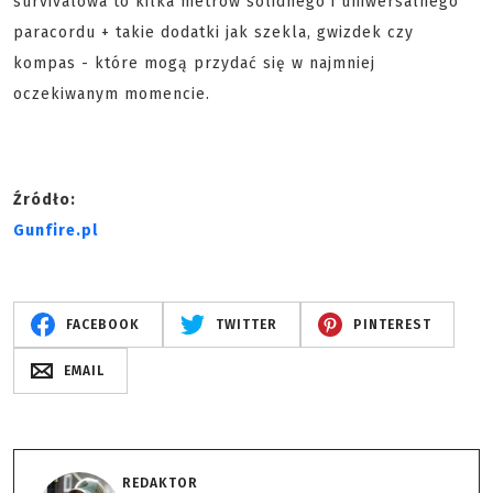
survivalowa to kilka metrów solidnego i uniwersalnego
paracordu + takie dodatki jak szekla, gwizdek czy
kompas - które mogą przydać się w najmniej
oczekiwanym momencie.
Źródło:
Gunfire.pl
FACEBOOK
TWITTER
PINTEREST
EMAIL
REDAKTOR