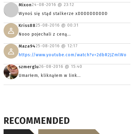
24-08-2016 @
23:12
Mixon
Wynoś się stąd stalkerze xDDDDDDDDDD
25-08-2016 @
00:31
Kriss88
Nooo pojechali z ceną...
25-08-2016 @
12:17
Maza94
https://www.youtube.com/watch?v=2dbR2JZmlWo
26-08-2016 @
15:40
szmerglu
Umarłem, kliknąłem w link...
RECOMMENDED