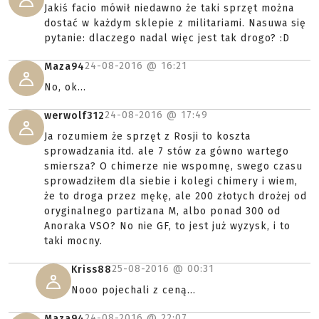
Jakiś facio mówił niedawno że taki sprzęt można
dostać w każdym sklepie z militariami. Nasuwa się
pytanie: dlaczego nadal więc jest tak drogo? :D
24-08-2016 @
16:21
Maza94
No, ok...
24-08-2016 @
17:49
werwolf312
Ja rozumiem że sprzęt z Rosji to koszta
sprowadzania itd. ale 7 stów za gówno wartego
smiersza? O chimerze nie wspomnę, swego czasu
sprowadziłem dla siebie i kolegi chimery i wiem,
że to droga przez mękę, ale 200 złotych drożej od
oryginalnego partizana M, albo ponad 300 od
Anoraka VSO? No nie GF, to jest już wyzysk, i to
taki mocny.
25-08-2016 @
00:31
Kriss88
Nooo pojechali z ceną...
24-08-2016 @
22:07
Maza94