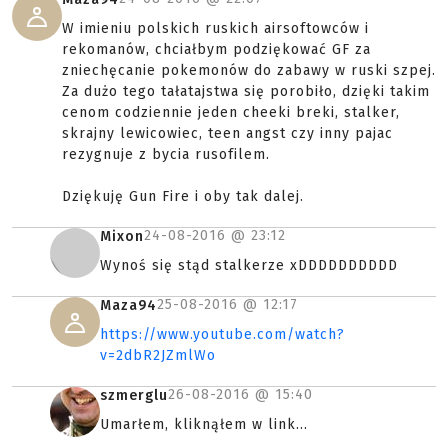
W imieniu polskich ruskich airsoftowców i
rekomanów, chciałbym podziękować GF za
zniechęcanie pokemonów do zabawy w ruski szpej.
Za dużo tego tałatajstwa się porobiło, dzięki takim
cenom codziennie jeden cheeki breki, stalker,
skrajny lewicowiec, teen angst czy inny pajac
rezygnuje z bycia rusofilem.
Dziękuję Gun Fire i oby tak dalej.
24-08-2016 @
23:12
Mixon
Wynoś się stąd stalkerze xDDDDDDDDDD
25-08-2016 @
12:17
Maza94
https://www.youtube.com/watch?
v=2dbR2JZmlWo
26-08-2016 @
15:40
szmerglu
Umarłem, kliknąłem w link...