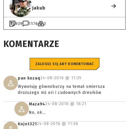
Jakub
939
1176
2
KOMENTARZE
ZALOGUJ SIĘ ABY KOMENTOWAĆ
24-08-2016 @
11:35
pan kozaq
Wywołuję gównoburzę na temat smiersza
droższego niż ori i cudownych dresików
24-08-2016 @
16:21
Maza94
No, ok...
24-08-2016 @
11:56
Kojot321