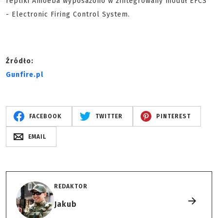
repliki Amoeba wyposażono w zintegrowany moduł EFCS
- Electronic Firing Control System.
Źródło:
Gunfire.pl
FACEBOOK
TWITTER
PINTEREST
EMAIL
REDAKTOR
Jakub