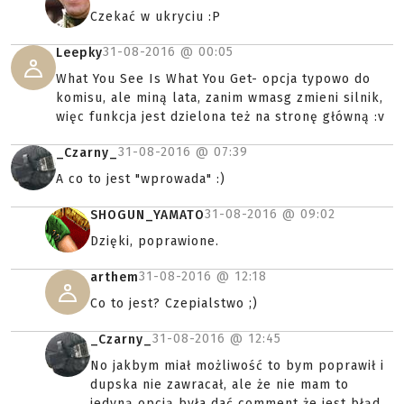
Czekać w ukryciu :P
31-08-2016 @
00:05
Leepky
What You See Is What You Get- opcja typowo do
komisu, ale miną lata, zanim wmasg zmieni silnik,
więc funkcja jest dzielona też na stronę główną :v
31-08-2016 @
07:39
_Czarny_
A co to jest "wprowada" :)
31-08-2016 @
09:02
SHOGUN_YAMATO
Dzięki, poprawione.
31-08-2016 @
12:18
arthem
Co to jest? Czepialstwo ;)
31-08-2016 @
12:45
_Czarny_
No jakbym miał możliwość to bym poprawił i
dupska nie zawracał, ale że nie mam to
jedyną opcją była dać comment że jest błąd