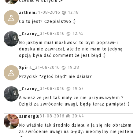
Czekać w ukryciu :P
31-08-2016 @
12:18
arthem
Co to jest? Czepialstwo ;)
31-08-2016 @
12:45
_Czarny_
No jakbym miał możliwość to bym poprawił i
dupska nie zawracał, ale że nie mam to jedyną
opcją była dać comment że jest błąd ;)
31-08-2016 @
19:28
Spirit_
Przycisk "Zgłoś błąd" nie działa?
31-08-2016 @
19:57
_Czarny_
A wiesz że jest tak mały że nie przyuważyłem ?
Dzięki za zwrócenie uwagi, będę teraz pamiętał :)
31-08-2016 @
20:44
szmerglu
No właśnie tak średnio działa, a ja się nie obrażam
za zwrócenie uwagi na błędy: nieomylny nie jestem