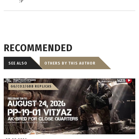
:P
RECOMMENDED
SEE ALSO
OTHERS BY THIS AUTHOR
GG/CO2/GBB REPLICAS