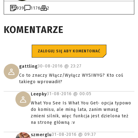
939
1176
2
KOMENTARZE
ZALOGUJ SIĘ ABY KOMENTOWAĆ
30-08-2016 @
23:27
gattling
Co to znaczy Włącz/Wyłącz WYSIWYG? Kto coś
takiego wprowadił?
31-08-2016 @
00:05
Leepky
What You See Is What You Get- opcja typowo
do komisu, ale miną lata, zanim wmasg
zmieni silnik, więc funkcja jest dzielona też
na stronę główną :v
31-08-2016 @
09:37
szmerglu