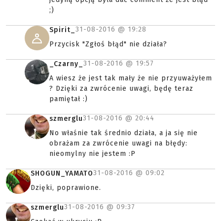
;)
31-08-2016 @
19:28
Spirit_
Przycisk "Zgłoś błąd" nie działa?
31-08-2016 @
19:57
_Czarny_
A wiesz że jest tak mały że nie przyuważyłem
? Dzięki za zwrócenie uwagi, będę teraz
pamiętał :)
31-08-2016 @
20:44
szmerglu
No właśnie tak średnio działa, a ja się nie
obrażam za zwrócenie uwagi na błędy:
nieomylny nie jestem :P
31-08-2016 @
09:02
SHOGUN_YAMATO
Dzięki, poprawione.
31-08-2016 @
09:37
szmerglu