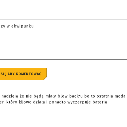
czy w ekwipunku
 SIĘ ABY KOMENTOWAĆ
y nadzieję że nie będą miały blow back'u bo to ostatnia moda
r, który kijowo działa i ponadto wyczerpuje baterię