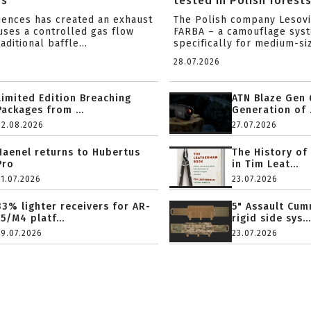
rs
tested in Polish forest
ciences has created an exhaust
The Polish company Lesov
uses a controlled gas flow
FARBA – a camouflage sys
aditional baffle...
specifically for medium-siz
28.07.2026
Limited Edition Breaching
ATN Blaze Gen 
Packages from ...
Generation of .
02.08.2026
27.07.2026
Haenel returns to Hubertus
The History of
Pro
in Tim Leat...
31.07.2026
23.07.2026
33% lighter receivers for AR-
5" Assault Cu
15/M4 platf...
rigid side sys...
29.07.2026
23.07.2026