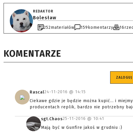
REDAKTOR
Bolesław
252
materiałów
159
komentarzy
16
rze
KOMENTARZE
ZALOGUJ
24-11-2016 @
14:15
Rascal
Ciekawe gdzie je będzie można kupić... i miejm
producentach replik, bardzo nie potrzebny baje
25-11-2016 @
10:41
sgt.Chaos
Mają być w Gunfire jakoś w grudniu :)