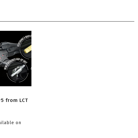
P5 from LCT
ailable on