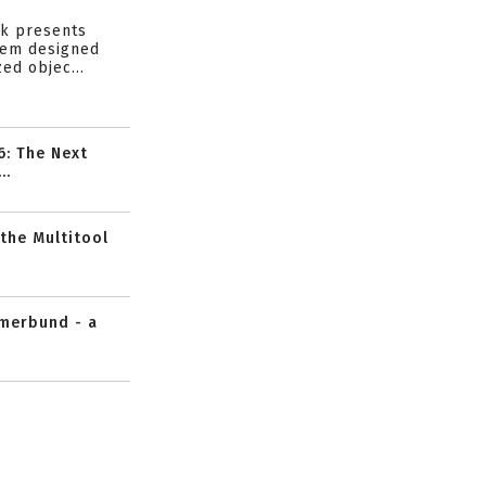
s
ik presents
tem designed
ed objec...
6: The Next
..
 the Multitool
mmerbund - a