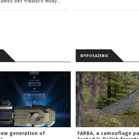
amku bez trwałych mody...
WYPOSAŻENIE
new generation of
FARBA, a camouflage p