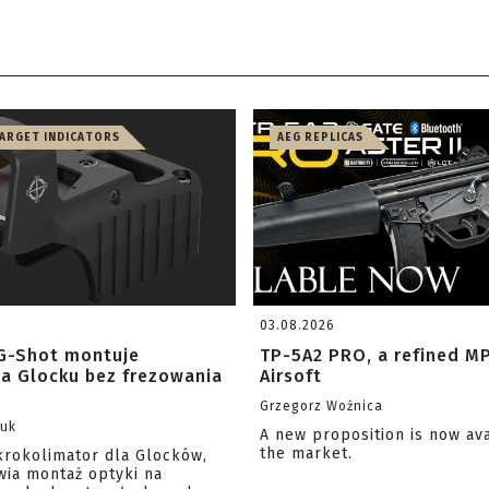
TARGET INDICATORS
AEG REPLICAS
03.08.2026
G-Shot montuje
TP-5A2 PRO, a refined M
na Glocku bez frezowania
Airsoft
Grzegorz Woźnica
zuk
A new proposition is now av
the market.
krokolimator dla Glocków,
wia montaż optyki na