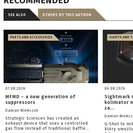
RECOMMENDED
SEE ALSO
OTHERS BY THIS AUTHOR
PARTS AND ACCESSORIES
SIGHTS AND 
07.08.2026
06.08.2026
MFMD – a new generation of
Sightmark 
suppressors
kolimator 
za...
Damian Niemczuk
Damian Niemc
Strategic Sciences has created an
exhaust device that uses a controlled
G-Shot to mi
gas flow instead of traditional baffle...
który umożli