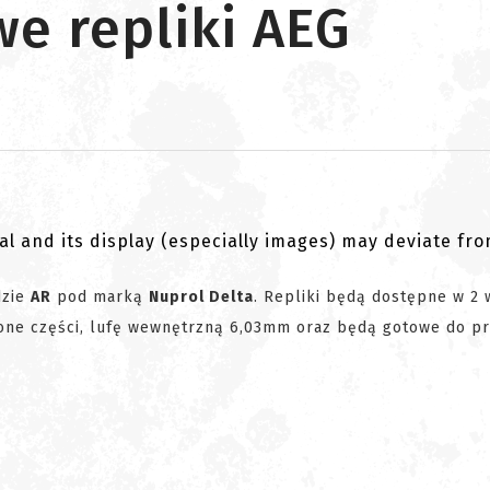
we repliki AEG
al and its display (especially images) may deviate fr
dzie
AR
pod marką
Nuprol Delta
. Repliki będą dostępne w 2 
one części, lufę wewnętrzną 6,03mm oraz będą gotowe do pr