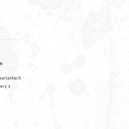
om
wariantach
acy z