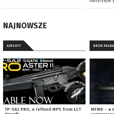
fabrycznym z
NAJNOWSZE
AIRSOFT
BROŃ PALNA
TP-5A2 PRO, a refined MP5 from LCT
MFMD – a 