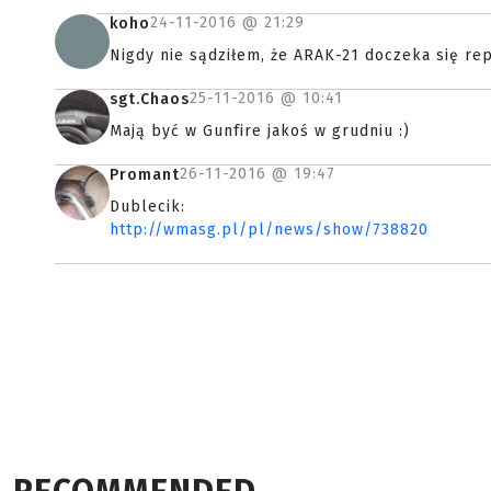
24-11-2016 @
21:29
koho
Nigdy nie sądziłem, że ARAK-21 doczeka się repl
25-11-2016 @
10:41
sgt.Chaos
Mają być w Gunfire jakoś w grudniu :)
26-11-2016 @
19:47
Promant
Dublecik:
http://wmasg.pl/pl/news/show/738820