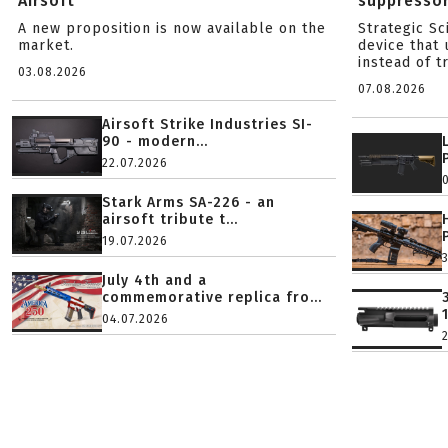
Airsoft
suppresso
A new proposition is now available on the
Strategic S
market.
device that 
instead of tr
03.08.2026
07.08.2026
Airsoft Strike Industries SI-
90 - modern...
22.07.2026
Stark Arms SA-226 - an
airsoft tribute t...
19.07.2026
July 4th and a
commemorative replica fro...
04.07.2026