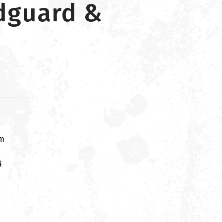
dguard &
om
i