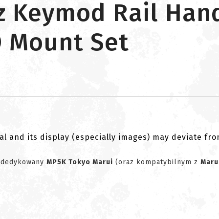
tz Keymod Rail Han
 Mount Set
al and its display (especially images) may deviate fr
dedykowany
MP5K
Tokyo Marui
(oraz kompatybilnym z
Maru