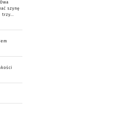
 Dwa
wać szynę
trzy...
ędem
akości