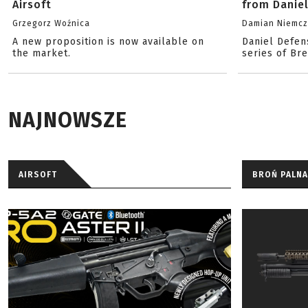
Airsoft
from Danie
Grzegorz Woźnica
Damian Niemc
A new proposition is now available on
Daniel Defen
the market.
series of Br
NAJNOWSZE
AIRSOFT
BROŃ PALNA