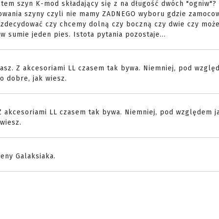
stem szyn K-mod składający się z na długość dwóch "ogniw"?
owania szyny czyli nie mamy ZADNEGO wyboru gdzie zamoco
 zdecydować czy chcemy dolną czy boczną czy dwie czy może 
w sumie jeden pies. Istota pytania pozostaje...
ytasz. Z akcesoriami LL czasem tak bywa. Niemniej, pod wzgl
o dobre, jak wiesz.
 Z akcesoriami LL czasem tak bywa. Niemniej, pod względem j
wiesz.
ceny Galaksiaka.