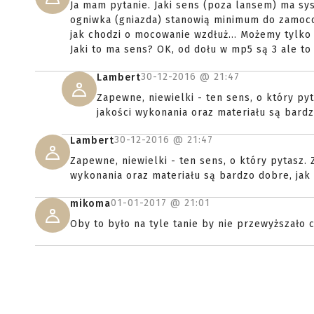
Ja mam pytanie. Jaki sens (poza lansem) ma sy
ogniwka (gniazda) stanowią minimum do zamoc
jak chodzi o mocowanie wzdłuż... Możemy tylko
Jaki to ma sens? OK, od dołu w mp5 są 3 ale to 
30-12-2016 @
21:47
Lambert
Zapewne, niewielki - ten sens, o który p
jakości wykonania oraz materiału są bardz
30-12-2016 @
21:47
Lambert
Zapewne, niewielki - ten sens, o który pytasz.
wykonania oraz materiału są bardzo dobre, jak 
01-01-2017 @
21:01
mikoma
Oby to było na tyle tanie by nie przewyższało 