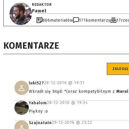
REDAKTOR
Paweł
866
materiałów
171
komentarzy
17
rze
KOMENTARZE
ZALOGUJ
28-12-2016 @
19:31
luki527
Wkradł się błąd: "(oraz kompatybilnym z
Marui
28-12-2016 @
19:34
Yahalom
Piękny :o
29-12-2016 @
23:22
Szajnatałn