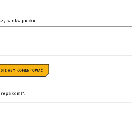
czy w ekwipunku
 SIĘ ABY KOMENTOWAĆ
replikom)".