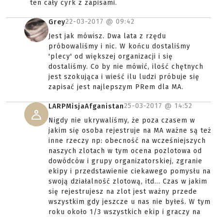
ten cały cyrk z zapisami.
22-03-2017 @
09:42
Grey
Jest jak mówisz. Dwa lata z rzędu
próbowaliśmy i nic. W końcu dostaliśmy
'plecy' od większej organizacji i się
dostaliśmy. Co by nie mówić, ilość chętnych
jest szokująca i wieść ilu ludzi próbuje się
zapisać jest najlepszym PRem dla MA.
25-03-2017 @
14:52
LARPMisjaAfganistan
Nigdy nie ukrywaliśmy, że poza czasem w
jakim się osoba rejestruje na MA ważne są też
inne rzeczy np: obecność na wcześniejszych
naszych zlotach w tym ocena pozlotowa od
dowódców i grupy organizatorskiej, zgranie
ekipy i przedstawienie ciekawego pomysłu na
swoją działalność zlotową, itd... Czas w jakim
się rejestrujesz na zlot jest ważny przede
wszystkim gdy jeszcze u nas nie byłeś. W tym
roku około 1/3 wszystkich ekip i graczy na