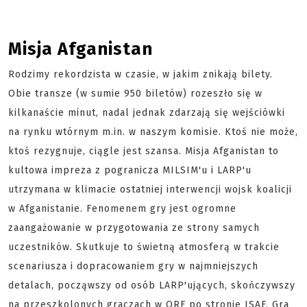
Misja Afganistan
Rodzimy rekordzista w czasie, w jakim znikają bilety.
Obie transze (w sumie 950 biletów) rozeszło się w
kilkanaście minut, nadal jednak zdarzają się wejściówki
na rynku wtórnym m.in. w naszym komisie. Ktoś nie może,
ktoś rezygnuje, ciągle jest szansa. Misja Afganistan to
kultowa impreza z pogranicza MILSIM'u i LARP'u
utrzymana w klimacie ostatniej interwencji wojsk koalicji
w Afganistanie. Fenomenem gry jest ogromne
zaangażowanie w przygotowania ze strony samych
uczestników. Skutkuje to świetną atmosferą w trakcie
scenariusza i dopracowaniem gry w najmniejszych
detalach, począwszy od osób LARP'ujących, skończywszy
na przeszkolonych graczach w QRF po stronie ISAF. Gra