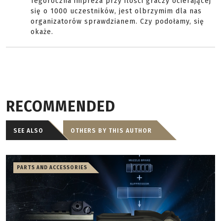
Tegoroczna impreza przy ilości graczy ocierającej
się o 1000 uczestników, jest olbrzymim dla nas
organizatorów sprawdzianem. Czy podołamy, się
okaże.
RECOMMENDED
SEE ALSO
OTHERS BY THIS AUTHOR
PARTS AND ACCESSORIES