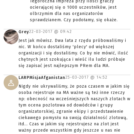
Tegoroczna impreza przy ilości graczy
ocierającej się o 1000 uczestników, jest
olbrzymim dla nas organizatorów
sprawdzianem. Czy podołamy, się okaże.
22-03-2017 @
09:42
Grey
Jest jak mówisz. Dwa lata z rzędu próbowaliśmy i
nic. W końcu dostaliśmy 'plecy' od większej
organizacji i się dostaliśmy. Co by nie mówić, ilość
chętnych jest szokująca i wieść ilu ludzi próbuje
się zapisać jest najlepszym PRem dla MA.
25-03-2017 @
14:52
LARPMisjaAfganistan
Nigdy nie ukrywaliśmy, że poza czasem w jakim się
osoba rejestruje na MA ważne są też inne rzeczy
np: obecność na wcześniejszych naszych zlotach w
tym ocena pozlotowa od dowódców i grupy
organizatorskiej, zgranie ekipy i przedstawienie
ciekawego pomysłu na swoją działalność zlotową,
itd... Czas w jakim się rejestrujesz na zlot jest
ważny przede wszystkim gdy jeszcze u nas nie