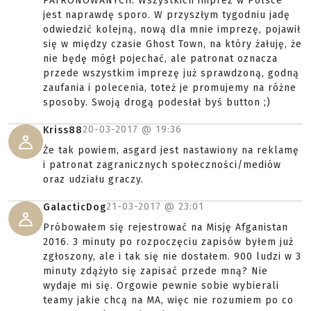
PATRONOWANYCH. Wszystkich imprez w Polsce
jest naprawdę sporo. W przyszłym tygodniu jadę
odwiedzić kolejną, nową dla mnie imprezę, pojawił
się w między czasie Ghost Town, na który żałuję, że
nie będę mógł pojechać, ale patronat oznacza
przede wszystkim imprezę już sprawdzoną, godną
zaufania i polecenia, toteż je promujemy na różne
sposoby. Swoją drogą podesłał byś button ;)
20-03-2017 @
19:36
Kriss88
Że tak powiem, asgard jest nastawiony na reklamę
i patronat zagranicznych społeczności/mediów
oraz udziału graczy.
21-03-2017 @
23:01
GalacticDog
Próbowałem się rejestrować na Misję Afganistan
2016. 3 minuty po rozpoczęciu zapisów byłem już
zgłoszony, ale i tak się nie dostałem. 900 ludzi w 3
minuty zdążyło się zapisać przede mną? Nie
wydaje mi się. Orgowie pewnie sobie wybierali
teamy jakie chcą na MA, więc nie rozumiem po co