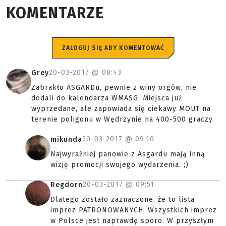
KOMENTARZE
ZALOGUJ SIĘ ABY KOMENTOWAĆ
20-03-2017 @
08:43
Grey
Zabrakło ASGARDu, pewnie z winy orgów, nie
dodali do kalendarza WMASG. Miejsca już
wyprzedane, ale zapowiada się ciekawy MOUT na
terenie poligonu w Wędrzynie na 400-500 graczy.
20-03-2017 @
09:10
mikunda
Najwyraźniej panowie z Asgardu mają inną
wizję promocji swojego wydarzenia. ;)
20-03-2017 @
09:51
Regdorn
Dlatego zostało zaznaczone, że to lista
imprez PATRONOWANYCH. Wszystkich imprez
w Polsce jest naprawdę sporo. W przyszłym