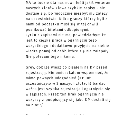
MA to ludzie dla nas nowi. Jeśli jakiś weteran
naszych zlotów zlewa szybkie zapisy - nie
dostaje się, bo widocznie niezbyt mu zależy
na uczestnictwie. Kilku graczy którzy byli z
nami od początku musi się w tej chwili
posiłkować biletami odkupionymi.
Cyrku z zapisami nie ma, powiedziałbym że
jest to ciężka praca w ogarnięciu tego
wszystkiego i dodatkowo przyjęcie na siebie
wiadra pomyj od osób które się nie załapały.
Nie polecam tego nikomu.
Grey, dobrze wiesz co pisałem na KP przed
rejestracją. Nie omieszkałem wspomnieć, że
mimo pewnych udogodnień (KP już
uczestniczyło w 2 naszych zlotach) bardzo
ważna jest szybka rejestracja i ogarnięcie się
w zapisach. Przez ten brak ogarnięcia nie
wszyscy z podpisujący się jako KP dostali się
na zlot :/