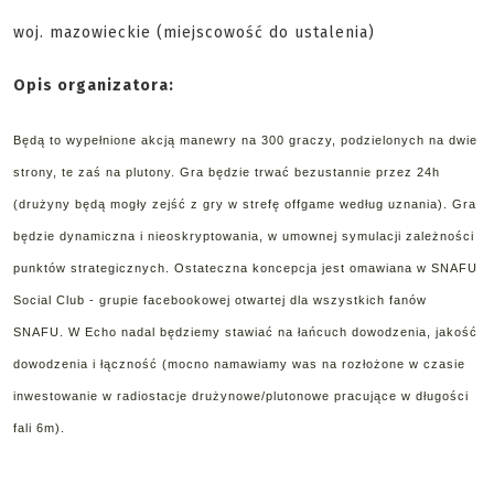
woj. mazowieckie (miejscowość do ustalenia)
Opis organizatora:
Będą to wypełnione akcją manewry na 300 graczy, podzielonych na dwie
strony, te zaś na plutony. Gra będzie trwać bezustannie przez 24h
(drużyny będą mogły zejść z gry w strefę offgame według uznania). Gra
będzie dynamiczna i nieoskryptowania, w umownej symulacji zależności
punktów strategicznych. Ostateczna koncepcja jest omawiana w SNAFU
Social Club - grupie facebookowej otwartej dla wszystkich fanów
SNAFU. W Echo nadal będziemy stawiać na łańcuch dowodzenia, jakość
dowodzenia i łączność (mocno namawiamy was na rozłożone w czasie
inwestowanie w radiostacje drużynowe/plutonowe pracujące w długości
fali 6m).