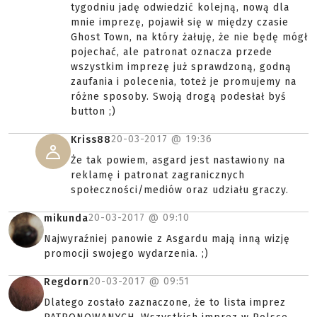
tygodniu jadę odwiedzić kolejną, nową dla
mnie imprezę, pojawił się w między czasie
Ghost Town, na który żałuję, że nie będę mógł
pojechać, ale patronat oznacza przede
wszystkim imprezę już sprawdzoną, godną
zaufania i polecenia, toteż je promujemy na
różne sposoby. Swoją drogą podesłał byś
button ;)
20-03-2017 @
19:36
Kriss88
Że tak powiem, asgard jest nastawiony na
reklamę i patronat zagranicznych
społeczności/mediów oraz udziału graczy.
20-03-2017 @
09:10
mikunda
Najwyraźniej panowie z Asgardu mają inną wizję
promocji swojego wydarzenia. ;)
20-03-2017 @
09:51
Regdorn
Dlatego zostało zaznaczone, że to lista imprez