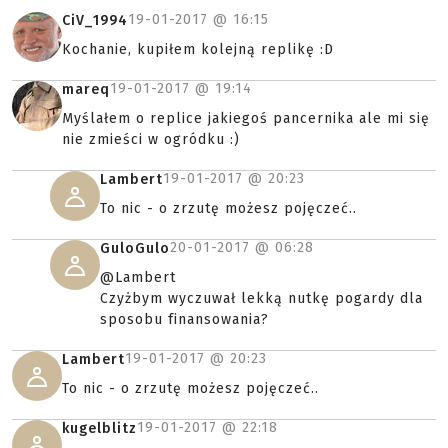
19-01-2017 @
16:15
CiV_1994
Kochanie, kupiłem kolejną replikę :D
19-01-2017 @
19:14
mareq
Myślałem o replice jakiegoś pancernika ale mi się
nie zmieści w ogródku :)
19-01-2017 @
20:23
Lambert
To nic - o zrzutę możesz pojęczeć..
20-01-2017 @
06:28
GuloGulo
@Lambert
Czyżbym wyczuwał lekką nutkę pogardy dla
sposobu finansowania?
19-01-2017 @
20:23
Lambert
To nic - o zrzutę możesz pojęczeć..
19-01-2017 @
22:18
kugelblitz