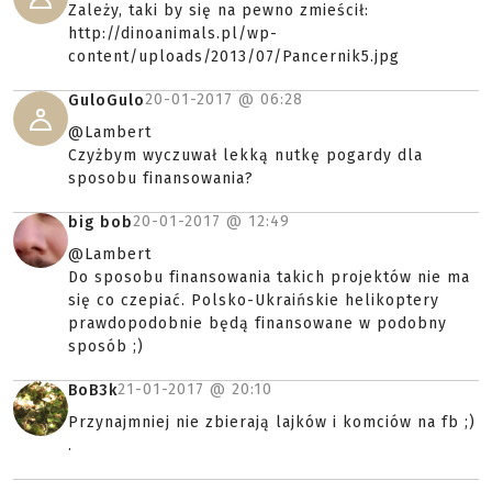
Zależy, taki by się na pewno zmieścił:
http://dinoanimals.pl/wp-
content/uploads/2013/07/Pancernik5.jpg
20-01-2017 @
06:28
GuloGulo
@Lambert
Czyżbym wyczuwał lekką nutkę pogardy dla
sposobu finansowania?
20-01-2017 @
12:49
big bob
@Lambert
Do sposobu finansowania takich projektów nie ma
się co czepiać. Polsko-Ukraińskie helikoptery
prawdopodobnie będą finansowane w podobny
sposób ;)
21-01-2017 @
20:10
BoB3k
Przynajmniej nie zbierają lajków i komciów na fb ;)
.