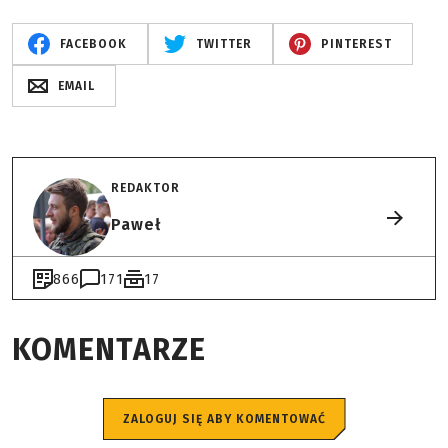
FACEBOOK
TWITTER
PINTEREST
EMAIL
REDAKTOR
Paweł
866
171
17
KOMENTARZE
ZALOGUJ SIĘ ABY KOMENTOWAĆ