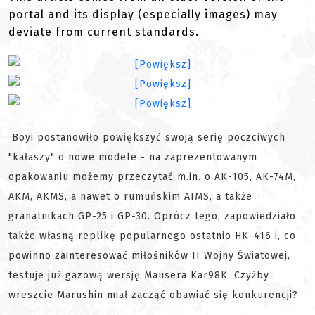
portal and its display (especially images) may
deviate from current standards.
Boyi postanowiło powiększyć swoją serię poczciwych
"kałaszy" o nowe modele - na zaprezentowanym
opakowaniu możemy przeczytać m.in. o AK-105, AK-74M,
AKM, AKMS, a nawet o rumuńskim AIMS, a także
granatnikach GP-25 i GP-30. Oprócz tego, zapowiedziało
także własną replikę popularnego ostatnio HK-416 i, co
powinno zainteresować miłośników II Wojny Światowej,
testuje już gazową wersję Mausera Kar98K. Czyżby
wreszcie Marushin miał zacząć obawiać się konkurencji?