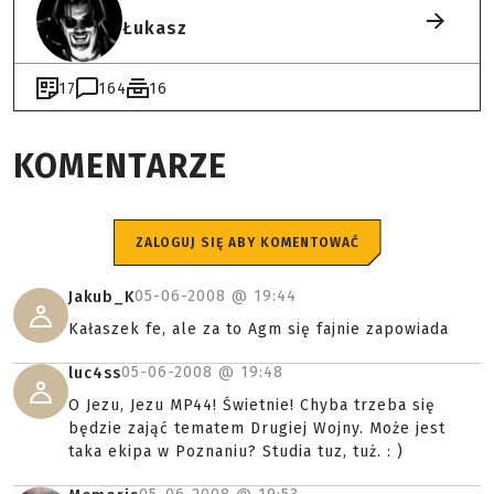
Łukasz
17
164
16
KOMENTARZE
ZALOGUJ SIĘ ABY KOMENTOWAĆ
05-06-2008 @
19:44
Jakub_K
Kałaszek fe, ale za to Agm się fajnie zapowiada
05-06-2008 @
19:48
luc4ss
O Jezu, Jezu MP44! Świetnie! Chyba trzeba się
będzie zająć tematem Drugiej Wojny. Może jest
taka ekipa w Poznaniu? Studia tuz, tuż. : )