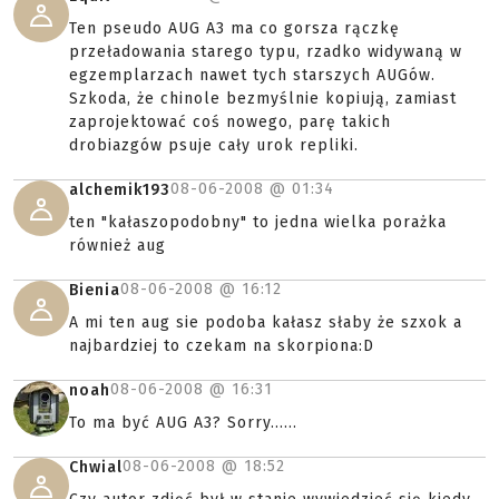
Ten pseudo AUG A3 ma co gorsza rączkę
przeładowania starego typu, rzadko widywaną w
egzemplarzach nawet tych starszych AUGów.
Szkoda, że chinole bezmyślnie kopiują, zamiast
zaprojektować coś nowego, parę takich
drobiazgów psuje cały urok repliki.
08-06-2008 @
01:34
alchemik193
ten "kałaszopodobny" to jedna wielka porażka
również aug
08-06-2008 @
16:12
Bienia
A mi ten aug sie podoba kałasz słaby że szxok a
najbardziej to czekam na skorpiona:D
08-06-2008 @
16:31
noah
To ma być AUG A3? Sorry......
08-06-2008 @
18:52
Chwial