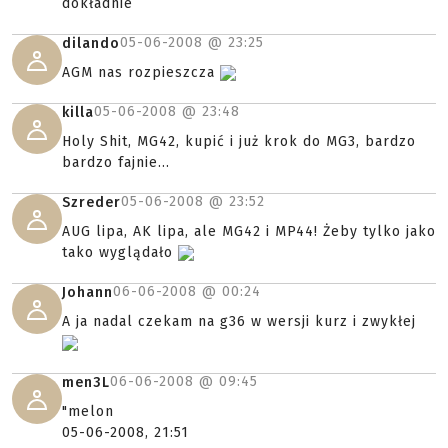
dokładnie
05-06-2008 @
23:25
dilando
AGM nas rozpieszcza
05-06-2008 @
23:48
killa
Holy Shit, MG42, kupić i już krok do MG3, bardzo
bardzo fajnie...
05-06-2008 @
23:52
Szreder
AUG lipa, AK lipa, ale MG42 i MP44! Żeby tylko jako
tako wyglądało
06-06-2008 @
00:24
Johann
A ja nadal czekam na g36 w wersji kurz i zwykłej
06-06-2008 @
09:45
men3L
"melon
05-06-2008, 21:51