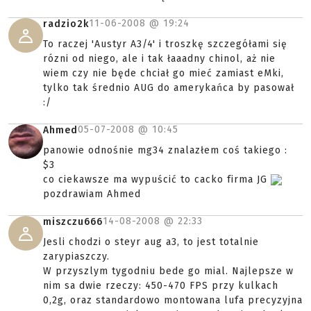
11-06-2008 @
19:24
radzio2k
To raczej 'Austyr A3/4' i troszkę szczegółami się
rózni od niego, ale i tak łaaadny chinol, aż nie
wiem czy nie będe chciał go mieć zamiast eMki,
tylko tak średnio AUG do amerykańca by pasował
:/
05-07-2008 @
10:45
Ahmed
panowie odnośnie mg34 znalazłem coś takiego :
$3
co ciekawsze ma wypuścić to cacko firma JG
pozdrawiam Ahmed
14-08-2008 @
22:33
miszczu666
Jesli chodzi o steyr aug a3, to jest totalnie
zarypiaszczy.
W przyszlym tygodniu bede go mial. Najlepsze w
nim sa dwie rzeczy: 450-470 FPS przy kulkach
0,2g, oraz standardowo montowana lufa precyzyjna