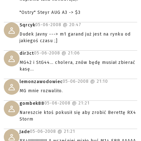
"Ostry" Steyr AUG A3 -> $3
05-06-2008 @
20:47
Sqrcyk
Dudek Javny ---> m1 garand już jest na rynku od
jakiegoś czasu ;]
05-06-2008 @
21:06
dir3ct
MG42 i StG44... cholera, znów będę musiał zbierać
kasę...
05-06-2008 @
21:10
lemonzawodowiec
MG mnie rozwaliło.
05-06-2008 @
21:21
gombek88
Nareszcie ktoś pokusił się aby zrobić Berettę RX4
Storm
05-06-2008 @
21:21
Jade
RX4!!!!!!!!!!!!!!! A wcześniej miało być M14 EBR AAAAA