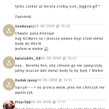
tylko czekać aż beryla zrobią icon_biggrin.gif "
Zapomnij.
06-06-2008 @
10:20
VonHusarz
Chwalic pana Alleluja!
Aug A3,Mp44 no i jeszcze pewno boyi zrobi metal
body do Hk416
jestem w niebie
06-06-2008 @
10:42
kwiatek94_08
ooo... Beretta Rx4, oby chinole go nie spieprzyły,
jakby jeszcze dali metal body to by było 7 Niebo!
06-06-2008 @
12:52
Dudek Javny
Sqrcyk----> no przeca wiem, jeno nie chińczyk ino
japończyk.
06-06-2008 @
17:17
PiterTKD