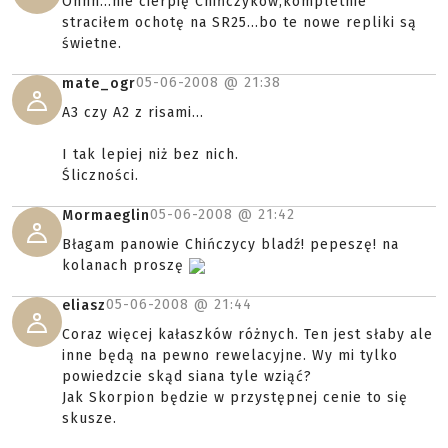
Ohhh...nie cierpię Chińczyków,kompletnie
straciłem ochotę na SR25...bo te nowe repliki są
świetne.
05-06-2008 @
21:38
mate_ogr
A3 czy A2 z risami...
I tak lepiej niż bez nich.
Śliczności.
05-06-2008 @
21:42
Mormaeglin
Błagam panowie Chińczycy bladź! pepeszę! na
kolanach proszę
05-06-2008 @
21:44
eliasz
Coraz więcej kałaszków różnych. Ten jest słaby ale
inne będą na pewno rewelacyjne. Wy mi tylko
powiedzcie skąd siana tyle wziąć?
Jak Skorpion będzie w przystępnej cenie to się
skusze.