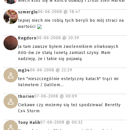
Niech ktoś się w końcu odważy i zrobi Sten Marka!
06-06-2008 @
18:47
szmerglu
lepiej niech nie robią tych beryli bo mój straci na
wartości
06-06-2008 @
20:39
Regdorn
Ja tam zawsze byłem zwolennikiem oliwkowych
AUG-ów ze stałą lunetą zamiast szyny. Mam
nadzieję, że i takie się pojawią
06-06-2008 @
22:29
mg34
ten "nieszczególnie estetyczny kałach" trąci mi
Valmetem / Galilem...
07-06-2008 @
00:09
thorien
Ciekawe czy możemy się też spodziewać Beretty
Cx4 Storm
07-06-2008 @
00:32
Tony Halik