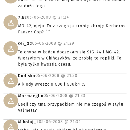
za dużo tego
05-06-2008 @
21:24
7.62
MG-42, ojeju. To z czego ja zrobię zbroję Kerberos
Panzer Cop? ^^
05-06-2008 @
21:29
Oli_32
To chyba w końcu doczekam się StG-44 i MG-42.
Wierzyłem w Chińczyków, że zrobią te repliki. To
była tylko kwestia czasu.
05-06-2008 @
21:30
Dudisko
A kiedy wreszcie G36 i G36k?! :S
05-06-2008 @
21:33
Mormaeglin
Eeejj czy tma przypadkiem nie ma czegoś w stylu
Valmeta?
05-06-2008 @
21:34
Mikolaj_L