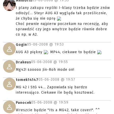
05-06-2008 @
19:53
Memoris
I plany zakupu repliki I-klasy trzeba będzie znów
odłożyć... Steyr AUG A3 wygląda tak prześlicznie,
że chyba się nie oprę
Choć pewnie najpierw poczekam na recenzję, aby
sprawdzić czy jego wnętrze będzie równie dobre
co np. w A2.
05-06-2008 @
19:53
Gogin
AUG A3 piękny
. MP44, ciekawe to będzie
.
05-06-2008 @
19:55
Drakeus
Mg42! Łooooo Jin-Roh mode on!
05-06-2008 @
19:57
tomek14147
MG 42 i StG 44... Zapowiada się bardzo
interesująco. Ciekawe ile będą kosztować.
05-06-2008 @
19:59
Panocek
Wreszcie będzie "Its a MG42, take cover!". ^^