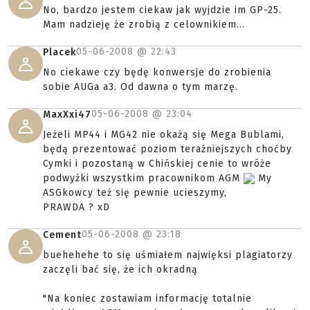
No, bardzo jestem ciekaw jak wyjdzie im GP-25.
Mam nadzieję że zrobią z celownikiem...
05-06-2008 @
22:43
Placek
No ciekawe czy będę konwersje do zrobienia
sobie AUGa a3. Od dawna o tym marzę.
05-06-2008 @
23:04
MaxXxi47
Jeżeli MP44 i MG42 nie okażą się Mega Bublami,
będą prezentować poziom teraźniejszych choćby
Cymki i pozostaną w Chińskiej cenie to wróże
podwyżki wszystkim pracownikom AGM
My
ASGkowcy też się pewnie ucieszymy,
PRAWDA ? xD
05-06-2008 @
23:18
Cement
buehehehe to się uśmiałem najwięksi plagiatorzy
zaczęli bać się, że ich okradną
"Na koniec zostawiam informację totalnie