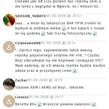
Ciekawe jaki GB (czy pozwoli być repliką ukm-u
nie tylko z wyglądu) w Mgiecie, no i AUGust A3...
05-06-2008 @
20:12
SHOGUN_YAMATO
Jaaa.... a może by takJeszcze BAR 1918 zrobili to
byłbym w siódmym niebie
A ten kałach z risami
mi się podoba
Taki trochę futurystyczny
05-06-2008 @
20:14
Codename666
"...Oprócz tego, zapowiedziało także własną
replikę popularnego ostatnio HK-416..." Czyżby
Boyi zdecydował się nie kopiować rozwiązań VFC?
Mam nadzieję, że ich własna replika będzie bardzo
udana oraz w przystępnej cenie
05-06-2008 @
20:15
Zachar
Stalowe AKM i AKMS od Boyi... idealnie.
05-06-2008 @
20:17
Lineusz
Beretta RX4
Wreszcie powiew świeżości