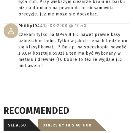
6,04 mm. Przy wiekszym ciezarze broni na barku
niz na dloniach na pewno da to niesamowita
precyzje. Juz nie moge sie doczekac.
15-08-2008 @
10:40
Phillip1944
Czekam tylko na MP44 !! Już nawet prawie kasy
uzbierałem hehe. Tylko w jakich cenach będzie on
się klasyfikował... ? Bo np. na specshopie nowość
z AGM kosztuje 550zł a ten ma być wykonany w
metalu i drewnie (!). Dobre to też że wyjdzie już
niebawem !
RECOMMENDED
SEE ALSO
OTHERS BY THIS AUTHOR