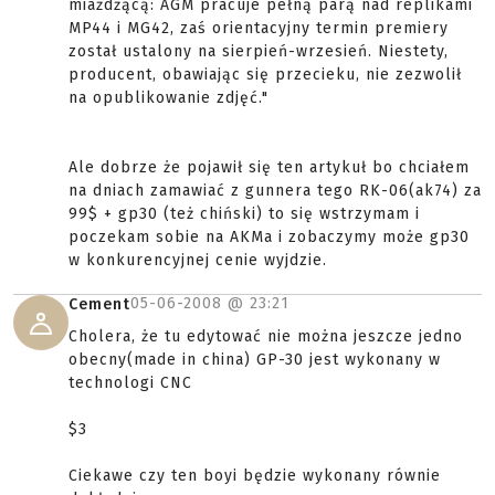
miażdżącą: AGM pracuje pełną parą nad replikami
MP44 i MG42, zaś orientacyjny termin premiery
został ustalony na sierpień-wrzesień. Niestety,
producent, obawiając się przecieku, nie zezwolił
na opublikowanie zdjęć."
Ale dobrze że pojawił się ten artykuł bo chciałem
na dniach zamawiać z gunnera tego RK-06(ak74) za
99$ + gp30 (też chiński) to się wstrzymam i
poczekam sobie na AKMa i zobaczymy może gp30
w konkurencyjnej cenie wyjdzie.
05-06-2008 @
23:21
Cement
Cholera, że tu edytować nie można jeszcze jedno
obecny(made in china) GP-30 jest wykonany w
technologi CNC
$3
Ciekawe czy ten boyi będzie wykonany równie