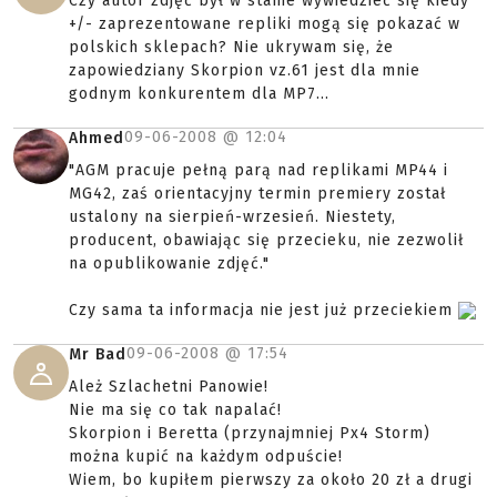
Czy autor zdjęć był w stanie wywiedzieć się kiedy
+/- zaprezentowane repliki mogą się pokazać w
polskich sklepach? Nie ukrywam się, że
zapowiedziany Skorpion vz.61 jest dla mnie
godnym konkurentem dla MP7...
09-06-2008 @
12:04
Ahmed
"AGM pracuje pełną parą nad replikami MP44 i
MG42, zaś orientacyjny termin premiery został
ustalony na sierpień-wrzesień. Niestety,
producent, obawiając się przecieku, nie zezwolił
na opublikowanie zdjęć."
Czy sama ta informacja nie jest już przeciekiem
09-06-2008 @
17:54
Mr Bad
Ależ Szlachetni Panowie!
Nie ma się co tak napalać!
Skorpion i Beretta (przynajmniej Px4 Storm)
można kupić na każdym odpuście!
Wiem, bo kupiłem pierwszy za około 20 zł a drugi