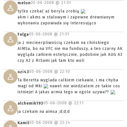
05-06-2008 @
21:51
melon
tylko czekać aż beryla zrobią
akm i akms w stalowym i zapewne drewnianym
wykonaniu zapowiada się interesująco
05-06-2008 @
21:51
Felga
ja z niecieerpliwością czekam na chińskiego
AIMSa, bo na VFC nie ma funduszy, a ten czarny AK
wygląda całkiem estetycznie, podobnie jak AUG A3
czy A2 z RISami jak tam kto woli
05-06-2008 @
22:10
uzi43
Ta Beretta wyglada calkiem ciekawie, i ma chyba
magi od Mki
nawet nie wiedzialem ze takie cos
istnieje! A jakas armia tego w ogole uzywa??
05-06-2008 @
22:11
alchemik193
ja czekam na aimsa ;d;d;d
05-06-2008 @
22:24
Kamil