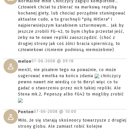
Normalnie mnie Chińczycy zagięli kompletnie...
Człowiek chciał tu zbierać na markową replikę
kochanej giety, lub chociaż porządnie stuningować
aktualne cudo, a tu gruchnęli "piłą Hitlera" i
najpierwsiejszym karabinem szturmowym... Jak by
jeszcze zrobili FG-42, to bym chyba przestał jeść,
żeby na te nowe repliki zaoszczędzić. (choć z
drugiej strony jak coś żółci bracia spierniczą, to
człowiekowi ciśnienie podniosą niemożebnie)
07-06-2008 @
09:18
melon
men3l, nie pisałem tego na poważnie, co może
sugerować emotka na końcu zdania
chińczycy
pewno nawet nie wiedzą co to Beryl więc co tu
gadać o stworzeniu przez nich takiej repliki. Ale
Stena mk.2, Pepeszę albo FG42 to mogliby zrobić
07-06-2008 @
10:00
Ponton
Miło, że się starają skośnoocy towarzysze z drugiej
strony globu. Ale zamiast robić kolejne