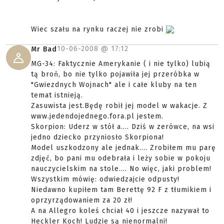
Wiec szału na rynku raczej nie zrobi
10-06-2008 @
17:12
Mr Bad
MG-34: Faktycznie Amerykanie ( i nie tylko) lubią
tą broń, bo nie tylko pojawiła jej przeróbka w
"Gwiezdnych Wojnach" ale i całe kluby na ten
temat istnieją.
Zasuwista jest.Będę robił jej model w wakacje. Z
www.jedendojednego.fora.pl jestem.
Skorpion: Uderz w stół a.... Dziś w zerówce, na wsi
jedno dziecko przyniosło Skorpiona!
Model uszkodzony ale jednak.... Zrobiłem mu parę
zdjęć, bo pani mu odebrała i leży sobie w pokoju
nauczycielskim na stole.... No więc, jaki problem!
Wszystkim mówię: odwiedzajcie odpusty!
Niedawno kupiłem tam Berettę 92 F z tłumikiem i
oprzyrządowaniem za 20 zł!
A na Allegro koleś chciał 40 i jeszcze nazywał to
Heckler Koch! Ludzie są nienormalni!