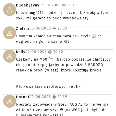
05-06-2008 @
20:19
Dudek Javny
łojezu! mg42?! miodzio! Jeszcze jak zrobią w tym
roku m1 garand to bede wniebowziety!
05-06-2008 @
20:23
Zielarz
Hmmmm kałach świetna baza na Beryla
Ze
względu na górną szynę RIS
05-06-2008 @
20:30
Kelly
Czekamy na M60 ^^ , bardzo dobrze, że chinczycy
chcą robić kopię jakby to powiedzieć BARDZO
rzadkich broni (w asg), które kosztują krocie.
PS. Nowa faza airsoftowych replik
05-06-2008 @
20:39
Hornet
Niestety zapowiadany Steyr AUG A3 to nie wersja
A3 to A2 + zestaw szyn !!! (na WGC jest chyba do
kupienia taka konwersja).