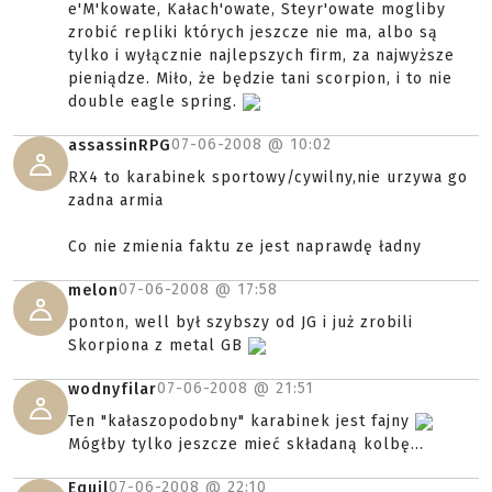
e'M'kowate, Kałach'owate, Steyr'owate mogliby
zrobić repliki których jeszcze nie ma, albo są
tylko i wyłącznie najlepszych firm, za najwyższe
pieniądze. Miło, że będzie tani scorpion, i to nie
double eagle spring.
07-06-2008 @
10:02
assassinRPG
RX4 to karabinek sportowy/cywilny,nie urzywa go
zadna armia
Co nie zmienia faktu ze jest naprawdę ładny
07-06-2008 @
17:58
melon
ponton, well był szybszy od JG i już zrobili
Skorpiona z metal GB
07-06-2008 @
21:51
wodnyfilar
Ten "kałaszopodobny" karabinek jest fajny
Mógłby tylko jeszcze mieć składaną kolbę...
07-06-2008 @
22:10
Equil