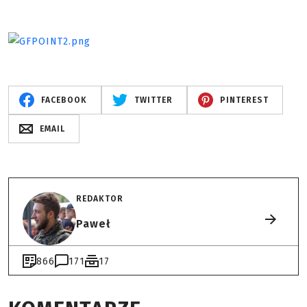
FACEBOOK
TWITTER
PINTEREST
EMAIL
REDAKTOR
Paweł
866
171
17