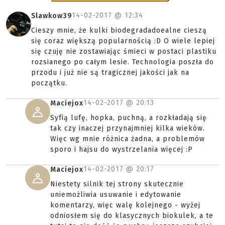
14-02-2017 @
12:34
Slawkow39
Cieszy mnie, że kulki biodegradadoealne cieszą
się coraz większą popularnością :D O wiele lepiej
się czuję nie zostawiając śmieci w postaci plastiku
rozsianego po całym lesie. Technologia poszła do
przodu i już nie są tragicznej jakości jak na
początku.
14-02-2017 @
20:13
Maciejox
Syfią lufę, hopka, puchną, a rozkładają się
tak czy inaczej przynajmniej kilka wieków.
Więc wg mnie różnica żadna, a problemów
sporo i hajsu do wystrzelania więcej :P
14-02-2017 @
20:17
Maciejox
Niestety silnik tej strony skutecznie
uniemożliwia usuwanie i edytowanie
komentarzy, więc walę kolejnego - wyżej
odniosłem się do klasycznych biokulek, a te