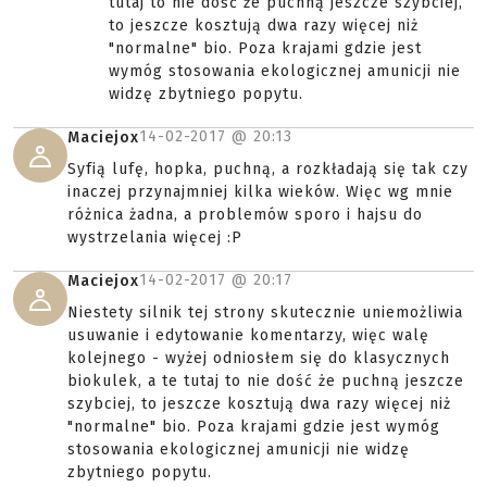
tutaj to nie dość że puchną jeszcze szybciej,
to jeszcze kosztują dwa razy więcej niż
"normalne" bio. Poza krajami gdzie jest
wymóg stosowania ekologicznej amunicji nie
widzę zbytniego popytu.
14-02-2017 @
20:13
Maciejox
Syfią lufę, hopka, puchną, a rozkładają się tak czy
inaczej przynajmniej kilka wieków. Więc wg mnie
różnica żadna, a problemów sporo i hajsu do
wystrzelania więcej :P
14-02-2017 @
20:17
Maciejox
Niestety silnik tej strony skutecznie uniemożliwia
usuwanie i edytowanie komentarzy, więc walę
kolejnego - wyżej odniosłem się do klasycznych
biokulek, a te tutaj to nie dość że puchną jeszcze
szybciej, to jeszcze kosztują dwa razy więcej niż
"normalne" bio. Poza krajami gdzie jest wymóg
stosowania ekologicznej amunicji nie widzę
zbytniego popytu.