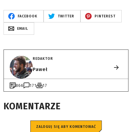
FACEBOOK
TWITTER
PINTEREST
EMAIL
REDAKTOR
Paweł
866
171
17
KOMENTARZE
ZALOGUJ SIĘ ABY KOMENTOWAĆ