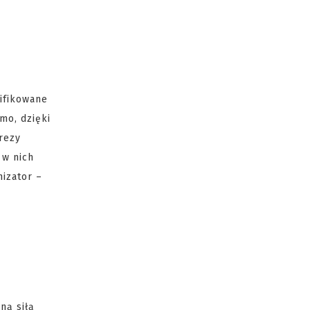
ifikowane
mo, dzięki
rezy
 w nich
nizator –
ną siłą