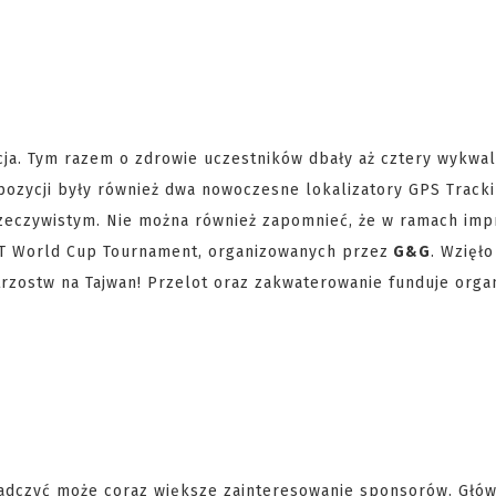
cja. Tym razem o zdrowie uczestników dbały aż cztery wykwal
pozycji były również dwa nowoczesne lokalizatory GPS Tracki
zeczywistym. Nie można również zapomnieć, że w ramach imp
E.T World Cup Tournament, organizowanych przez
G&G
. Wzięło
trzostw na Tajwan! Przelot oraz zakwaterowanie funduje orga
adczyć może coraz większe zainteresowanie sponsorów. Głów