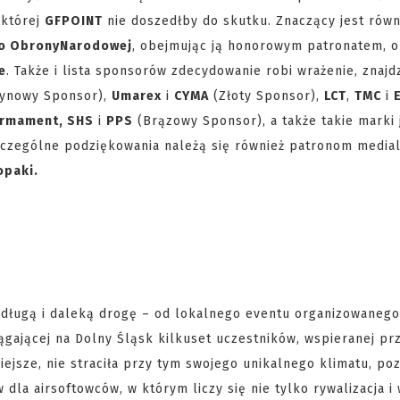
 której
GFPOINT
nie doszedłby do skutku. Znaczący jest równi
o Obrony
Narodowej
, obejmując ją honorowym patronatem, o
e
. Także i lista sponsorów zdecydowanie robi wrażenie, znajd
ynowy Sponsor),
Umarex
i
CYMA
(Złoty Sponsor),
LCT
,
TMC
i
 Armament, SHS
i
PPS
(Brązowy Sponsor), a także takie marki 
Szczególne podziękowania należą się również patronom media
opaki.
 długą i daleką drogę – od lokalnego eventu organizowaneg
ągającej na Dolny Śląsk kilkuset uczestników, wspieranej pr
iejsze, nie straciła przy tym swojego unikalnego klimatu, po
a airsoftowców, w którym liczy się nie tylko rywalizacja i 