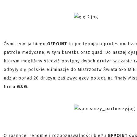
Ósma edycja biegu
GFPOINT
to postępująca profesjonaliza
patrole medyczne, w tym karetka oraz quad. Do naszej dys
którym mogliśmy śledzić postępy dwóch drużyn w czasie r
odbyły się polskie eliminacje do Mistrzostw Świata 5x5 M.
udział ponad 20 drużyn, zaś zwycięzcy polecą na finały Mis
firma
G&G
.
O rosnącej renomie i rozpoznawalności biegu
GFPOINT
świ