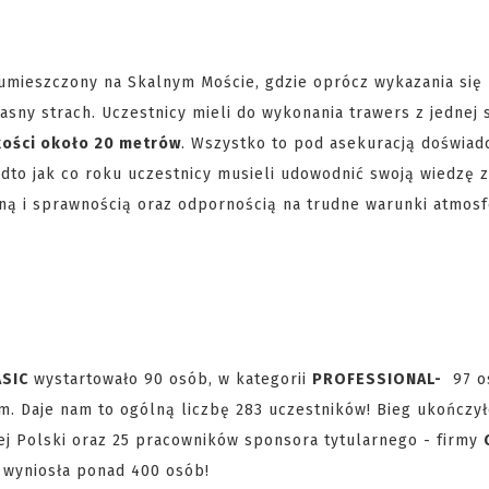
umieszczony na Skalnym Moście, gdzie oprócz wykazania się
asny strach. Uczestnicy mieli do wykonania trawers z jednej 
ości około 20 metrów
. Wszystko to pod asekuracją doświa
dto jak co roku uczestnicy musieli udowodnić swoją wiedzę 
czną i sprawnością oraz odpornością na trudne warunki atmos
ASIC
wystartowało 90 osób, w kategorii
PROFESSIONAL-
97 os
. Daje nam to ogólną liczbę 283 uczestników! Bieg ukończył
łej Polski oraz 25 pracowników sponsora tytularnego - firmy
 wyniosła ponad 400 osób!