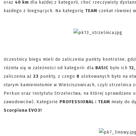
oraz
40 km
dla każdej z kategorii, choć rzeczywisty dystans
każdego z biegnących. Na kategorię
TEAM
czekał również w
Uczestnicy biegu mieli do zaliczenia punkty kontrolne, gd
różniła się w zależności od kategorii: dla
BASIC
było ich
12,
zaliczenia aż
23
punkty, z czego
8
ulokowanych było na eta
starym kamieniołomie w Wieściszowicach, czyli strzelnica
Perkun oraz Instytutu Strzelectwa, na której sprawdzano 
zawodowców). Kategorie
PROFESSIONAL
i
TEAM
miały do d
Scorpiona EVO
3!