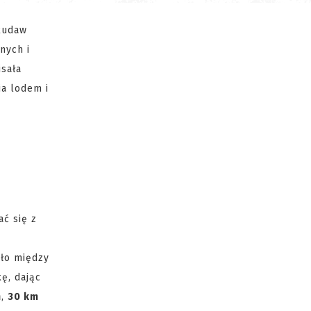
Rudaw
nych i
sała
ia lodem i
ać się z
ło między
ę, dając
m
,
30 km