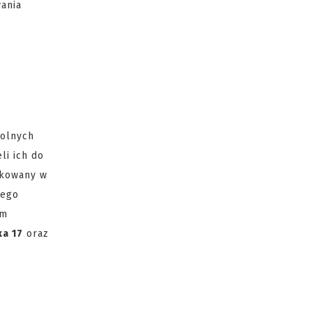
wania
rolnych
li ich do
okowany w
iego
em
ka 17
oraz