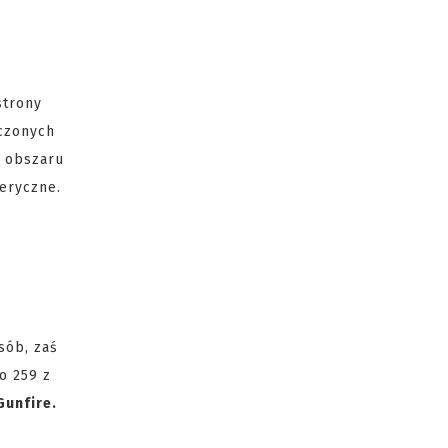
strony
dczonych
z obszaru
feryczne.
ób, zaś
o 259 z
Gunfire.