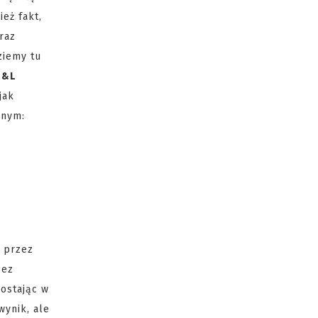
eż fakt,
raz
ziemy tu
E&L
jak
lnym:
o przez
zez
zostając w
wynik, ale