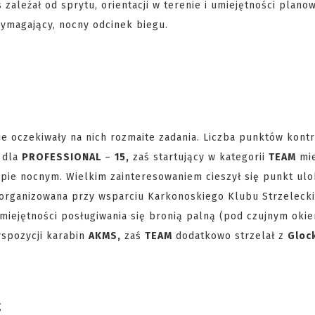
 zależał od sprytu, orientacji w terenie i umiejętności plano
ymagający, nocny odcinek biegu.
zie oczekiwały na nich rozmaite zadania. Liczba punktów kont
dla
PROFESSIONAL
–
15,
zaś startujący w kategorii
TEAM
mie
pie nocnym. Wielkim zainteresowaniem cieszył się punkt ul
 zorganizowana przy wsparciu Karkonoskiego Klubu Strzeleck
umiejętności posługiwania się bronią palną (pod czujnym oki
yspozycji karabin
AKMS,
zaś
TEAM
dodatkowo strzelał z
Gloc