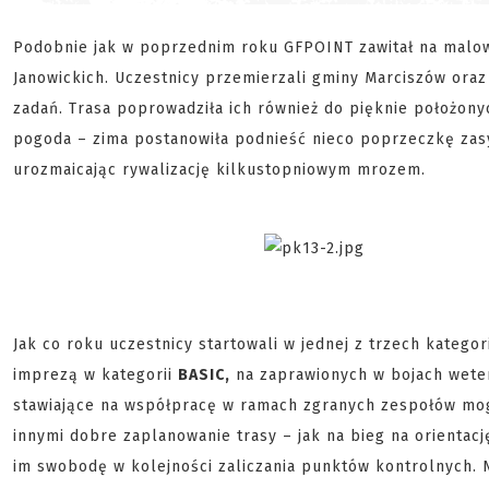
Podobnie jak w poprzednim roku GFPOINT zawitał na malo
Janowickich. Uczestnicy przemierzali gminy Marciszów ora
zadań. Trasa poprowadziła ich również do pięknie położon
pogoda – zima postanowiła podnieść nieco poprzeczkę zasy
urozmaicając rywalizację kilkustopniowym mrozem.
Jak co roku uczestnicy startowali w jednej z trzech kategor
imprezą w kategorii
BASIC,
na zaprawionych w bojach wete
stawiające na współpracę w ramach zgranych zespołów mog
innymi dobre zaplanowanie trasy – jak na bieg na orientacj
im swobodę w kolejności zaliczania punktów kontrolnych. 