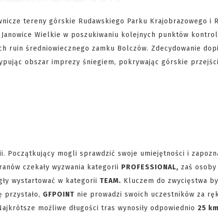
wnicze tereny górskie Rudawskiego Parku Krajobrazowego i 
z Janowice Wielkie w poszukiwaniu kolejnych punktów kontrol
ych ruin średniowiecznego zamku Bolczów. Zdecydowanie dopi
pując obszar imprezy śniegiem, pokrywając górskie przejśc
ii. Początkujący mogli sprawdzić swoje umiejętności i zapozn
ranów czekały wyzwania kategorii
PROFESSIONAL,
zaś osoby
ły wystartować w kategorii
TEAM.
Kluczem do zwycięstwa by
ę przystało,
GFPOINT
nie prowadzi swoich uczestników za ręk
Najkrótsze możliwe długości tras wynosiły odpowiednio
25 k