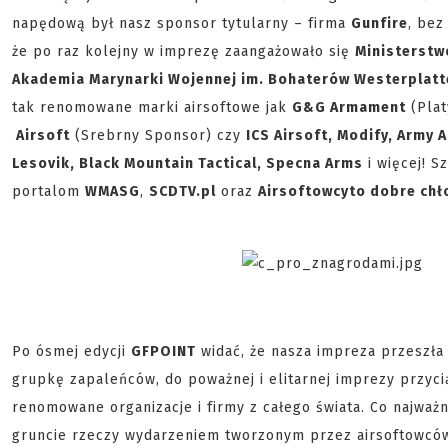
napędową był nasz sponsor tytularny – firma
Gunfire
, bez
że po raz kolejny w imprezę zaangażowało się
Ministerstw
Akademia Marynarki Wojennej im. Bohaterów Westerplatt
tak renomowane marki airsoftowe jak
G&G Armament
(Plat
Airsoft
(Srebrny Sponsor) czy
ICS Airsoft, Modify, Army
Lesovik, Black Mountain Tactical, Specna Arms
i więcej! 
portalom
WMASG
,
SCDTV.pl
oraz
Airsoftowcy
to dobre chł
Po ósmej edycji
GFPOINT
widać, że nasza impreza przeszła
grupkę zapaleńców, do poważnej i elitarnej imprezy przyci
renomowane organizacje i firmy z całego świata. Co najważn
gruncie rzeczy wydarzeniem tworzonym przez airsoftowców dl