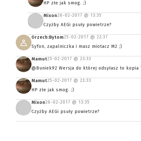
HP złe jak smog. ;)
26-02-2017 @
13:35
Mixon
Czyżby AEGi psuły powietrze?
25-02-2017 @
22:37
Orzech:Bytom
Syfon, zapalniczka i masz miotacz M2 ;)
25-02-2017 @
23:33
Mamut
@Buniek92 Wersja do której odsyłasz to kopia T
25-02-2017 @
23:33
Mamut
HP złe jak smog. ;)
26-02-2017 @
13:35
Mixon
Czyżby AEGi psuły powietrze?