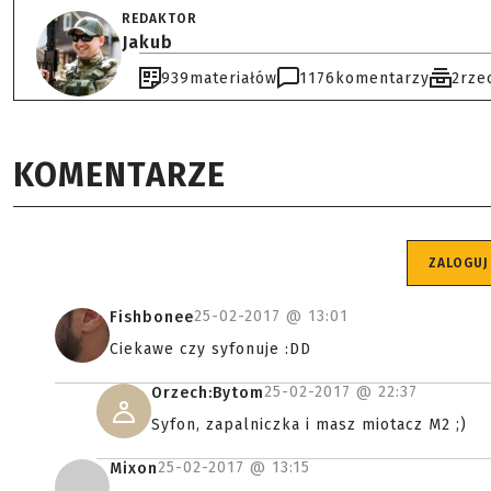
REDAKTOR
Jakub
939
materiałów
1176
komentarzy
2
rze
KOMENTARZE
ZALOGUJ
25-02-2017 @
13:01
Fishbonee
Ciekawe czy syfonuje :DD
25-02-2017 @
22:37
Orzech:Bytom
Syfon, zapalniczka i masz miotacz M2 ;)
25-02-2017 @
13:15
Mixon