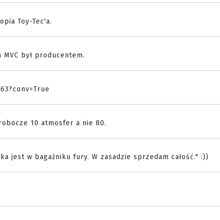
opia Toy-Tec'a.
ba MVC był producentem.
63?conv=True
robocze 10 atmosfer a nie 80.
a jest w bagażniku fury. W zasadzie sprzedam całość." :))