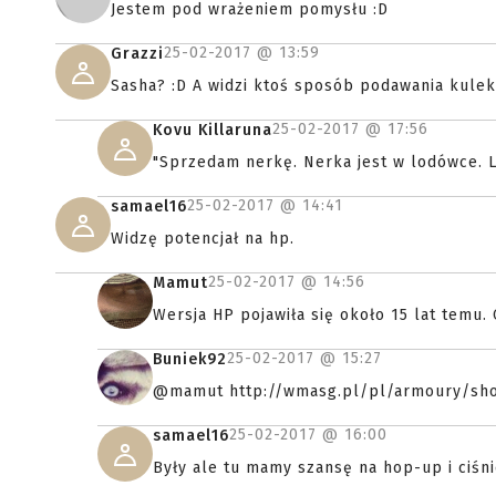
Jestem pod wrażeniem pomysłu :D
25-02-2017 @
13:59
Grazzi
Sasha? :D A widzi ktoś sposób podawania kulek
25-02-2017 @
17:56
Kovu Killaruna
"Sprzedam nerkę. Nerka jest w lodówce. L
25-02-2017 @
14:41
samael16
Widzę potencjał na hp.
25-02-2017 @
14:56
Mamut
Wersja HP pojawiła się około 15 lat temu
25-02-2017 @
15:27
Buniek92
@mamut http://wmasg.pl/pl/armoury/sh
25-02-2017 @
16:00
samael16
Były ale tu mamy szansę na hop-up i ciśni