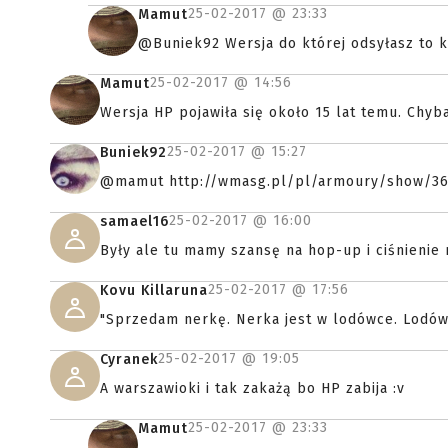
25-02-2017 @
23:33
Mamut
@Buniek92 Wersja do której odsyłasz to k
25-02-2017 @
14:56
Mamut
Wersja HP pojawiła się około 15 lat temu. Chy
25-02-2017 @
15:27
Buniek92
@mamut http://wmasg.pl/pl/armoury/show/36
25-02-2017 @
16:00
samael16
Były ale tu mamy szansę na hop-up i ciśnienie 
25-02-2017 @
17:56
Kovu Killaruna
"Sprzedam nerkę. Nerka jest w lodówce. Lodówk
25-02-2017 @
19:05
Cyranek
A warszawioki i tak zakażą bo HP zabija :v
25-02-2017 @
23:33
Mamut