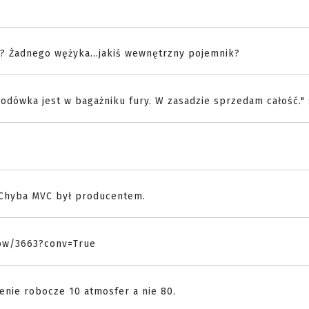
? Żadnego wężyka...jakiś wewnętrzny pojemnik?
odówka jest w bagażniku fury. W zasadzie sprzedam całość." :
. Chyba MVC był producentem.
ow/3663?conv=True
enie robocze 10 atmosfer a nie 80.