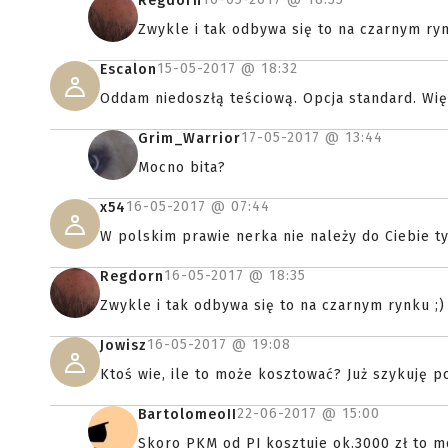
Regdorn
Zwykle i tak odbywa się to na czarnym ryn
15-05-2017 @
18:32
Escalon
Oddam niedoszłą teściową. Opcja standard. Więc
17-05-2017 @
13:44
Grim_Warrior
Mocno bita?
16-05-2017 @
07:44
x54
W polskim prawie nerka nie należy do Ciebie ty
16-05-2017 @
18:35
Regdorn
Zwykle i tak odbywa się to na czarnym rynku ;)
16-05-2017 @
19:08
Jowisz
Ktoś wie, ile to może kosztować? Już szykuję po
22-06-2017 @
15:00
BartolomeoII
Skoro PKM od PJ kosztuje ok.3000 zł to m