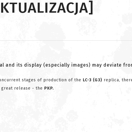
[AKTUALIZACJA]
al and its display (especially images) may deviate fr
ncurrent stages of production of the
LC
-3 (G3)
replica, ther
 great release - the
PKP.