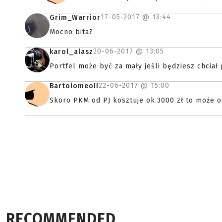
17-05-2017 @
13:44
Grim_Warrior
Mocno bita?
20-06-2017 @
13:05
karol_alasz
Portfel może być za mały jeśli będziesz chciał 
22-06-2017 @
15:00
BartolomeoII
Skoro PKM od PJ kosztuje ok.3000 zł to może o
RECOMMENDED