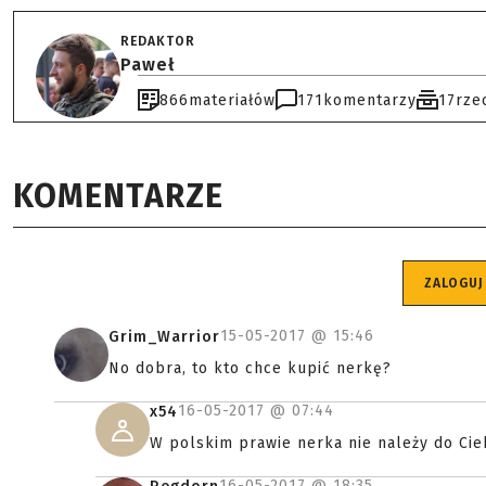
REDAKTOR
Paweł
866
materiałów
171
komentarzy
17
rze
KOMENTARZE
ZALOGUJ
15-05-2017 @
15:46
Grim_Warrior
No dobra, to kto chce kupić nerkę?
16-05-2017 @
07:44
x54
W polskim prawie nerka nie należy do Cieb
16-05-2017 @
18:35