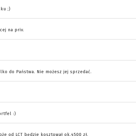
ku ;)
ej na priv.
lko do Państwa. Nie możesz jej sprzedać.
rtfel :)
oże od LCT będzie kosztował ok.4500 zł.