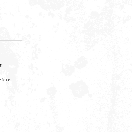
om
efore