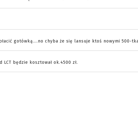
płacić gotówką....no chyba że się lansuje ktoś nowymi 500-tka
d LCT będzie kosztował ok.4500 zł.