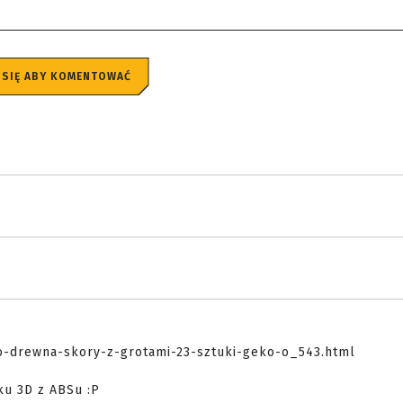
 SIĘ ABY KOMENTOWAĆ
o-drewna-skory-z-grotami-23-sztuki-geko-o_543.html
ku 3D z ABSu :P