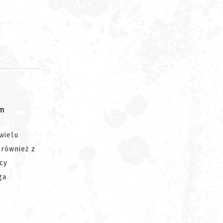
om
wielu
 również z
cy
ga