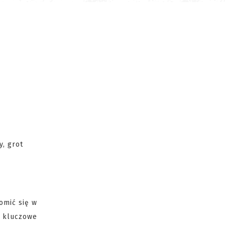
y, grot
omić się w
ą kluczowe