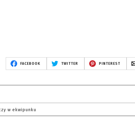
FACEBOOK
TWITTER
PINTEREST
czy w ekwipunku