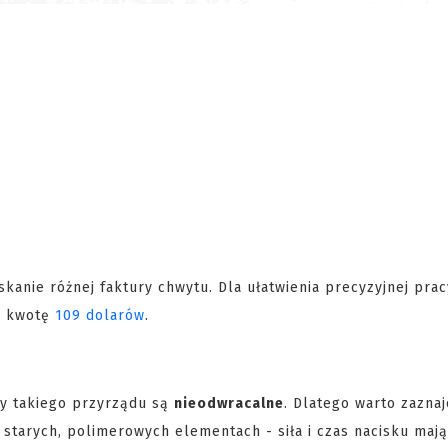
nie różnej faktury chwytu. Dla ułatwienia precyzyjnej prac
a kwotę
109 dolarów
.
y takiego przyrządu są
nieodwracalne
. Dlatego warto zaznaj
 starych, polimerowych elementach - siła i czas nacisku maj