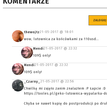
KOMENTARZE
ZALOGUJ
21-05-2017 @
18:01
thewojtz
wow, lutownica za końcówkami za 110usd...
21-05-2017 @
22:32
Mendi
109$ only!
21-05-2017 @
22:32
Mendi
109$ only!
21-05-2017 @
22:56
_Czarny_
Chwilkę mi zajęło zanim znalazłem :P Łapcie :D
https://tooles.pl/geko-lutownica-wypalarka-d
Chyba se nawet kupię do postprodukcji po dru