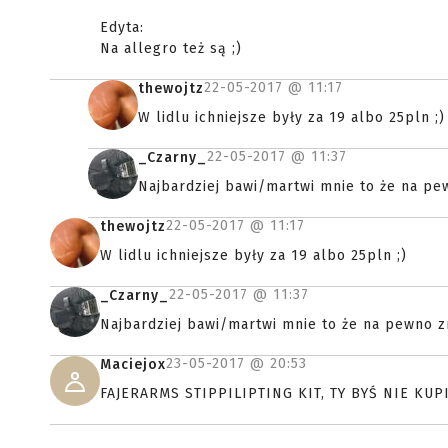
Edyta:
Na allegro też są ;)
22-05-2017 @
11:17
thewojtz
W lidlu ichniejsze były za 19 albo 25pln ;)
22-05-2017 @
11:37
_Czarny_
Najbardziej bawi/martwi mnie to że na pew
22-05-2017 @
11:17
thewojtz
W lidlu ichniejsze były za 19 albo 25pln ;)
22-05-2017 @
11:37
_Czarny_
Najbardziej bawi/martwi mnie to że na pewno zn
23-05-2017 @
20:53
Maciejox
FAJERARMS STIPPILIPTING KIT, TY BYŚ NIE KUPI