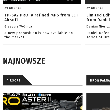
03.08.2026
02.08.2026
TP-5A2 PRO, a refined MP5 from LCT
Limited Ed
Airsoft
from Danie
Grzegorz Woźnica
Damian Niemc
A new proposition is now available on
Daniel Defen
the market.
series of Br
NAJNOWSZE
AIRSOFT
BROŃ PALNA