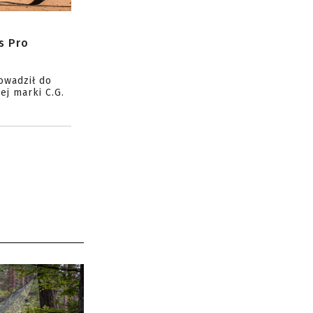
s Pro
owadził do
ej marki C.G.