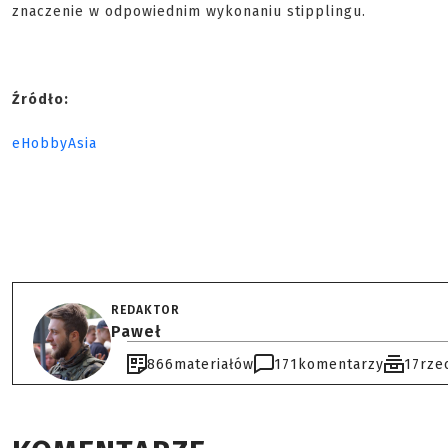
znaczenie w odpowiednim wykonaniu stipplingu.
Źródło:
eHobbyAsia
REDAKTOR
Paweł
866
materiałów
171
komentarzy
17
rze