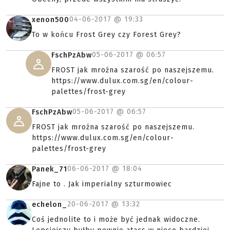
04-06-2017 @
19:33
xenon500
To w końcu Frost Grey czy Forest Grey?
05-06-2017 @
06:57
FschPzAbw
FROST jak mroźna szarość po naszejszemu.
https://www.dulux.com.sg/en/colour-
palettes/frost-grey
05-06-2017 @
06:57
FschPzAbw
FROST jak mroźna szarość po naszejszemu.
https://www.dulux.com.sg/en/colour-
palettes/frost-grey
06-06-2017 @
18:04
Panek_71
Fajne to . Jak imperialny szturmowiec
20-06-2017 @
13:32
echelon_
Coś jednolite to i może być jednak widoczne.