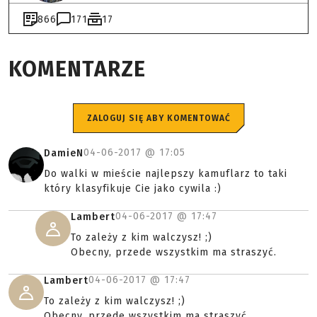
866
171
17
KOMENTARZE
ZALOGUJ SIĘ ABY KOMENTOWAĆ
04-06-2017 @
17:05
DamieN
Do walki w mieście najlepszy kamuflarz to taki
który klasyfikuje Cie jako cywila :)
04-06-2017 @
17:47
Lambert
To zależy z kim walczysz! ;)
Obecny, przede wszystkim ma straszyć.
04-06-2017 @
17:47
Lambert
To zależy z kim walczysz! ;)
Obecny, przede wszystkim ma straszyć.