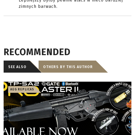
Lepsiejszy byłby pewnie atacs w nieco bardziej
zimnych barwach.
RECOMMENDED
SEE ALSO
OTHERS BY THIS AUTHOR
AEG REPLICAS