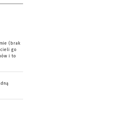
mie (brak
cieli go
ów i to
adną