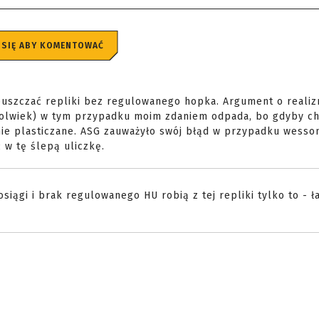
 SIĘ ABY KOMENTOWAĆ
uszczać repliki bez regulowanego hopka. Argument o realiz
okolwiek) w tym przypadku moim zdaniem odpada, bo gdyby ch
nie plasticzane. ASG zauważyło swój błąd w przypadku wesson
ć w tę ślepą uliczkę.
siągi i brak regulowanego HU robią z tej repliki tylko to - ł