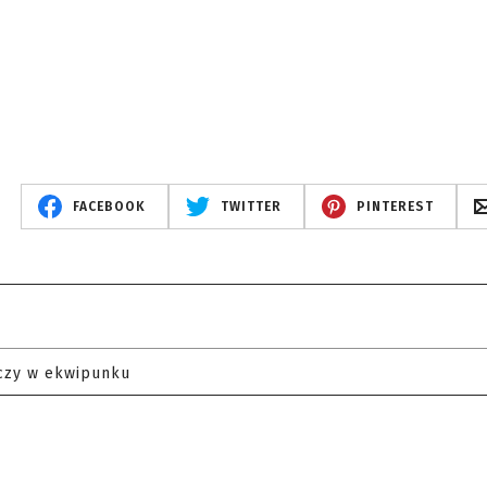
FACEBOOK
TWITTER
PINTEREST
czy w ekwipunku