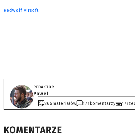
RedWolf Airsoft
REDAKTOR
Paweł
866
materiałów
171
komentarzy
17
rze
KOMENTARZE