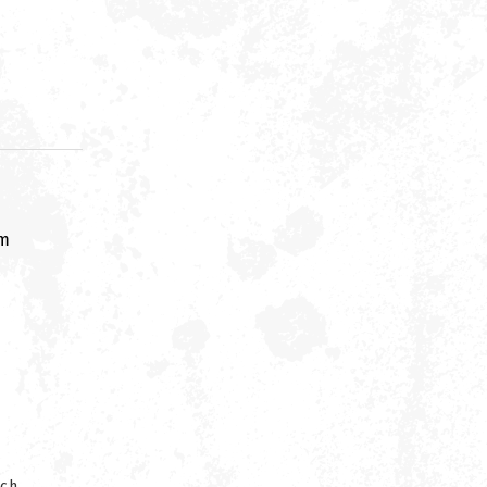
om
ych