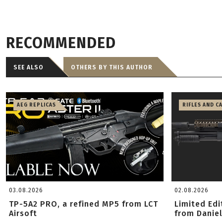
RECOMMENDED
SEE ALSO
OTHERS BY THIS AUTHOR
AEG REPLICAS
RIFLES AND C
03.08.2026
02.08.2026
TP-5A2 PRO, a refined MP5 from LCT
Limited Ed
Airsoft
from Danie