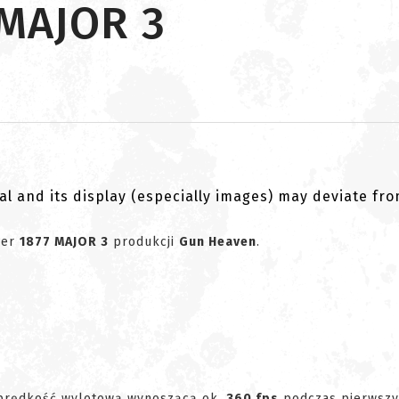
 MAJOR 3
al and its display (especially images) may deviate fr
wer
1877 MAJOR 3
produkcji
Gun Heaven
.
 prędkość wylotową wynoszącą ok.
360 fps
podczas pierwsz