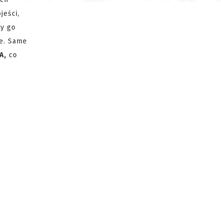
jeści,
ży go
we. Same
A,
co