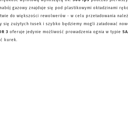
 nabój gazowy znajduje się pod plastikowymi okładzinami ręko
twie do większości rewolwerów - w celu przeładowania nale
y się zużytych łusek i szybko będziemy mogli załadować no
OR 3
oferuje jedynie możliwość prowadzenia ognia w typie
SA
ąć kurek.