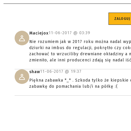
ZALOGUJ
11-06-2017 @
03:39
Maciejox
Nie rozumiem jak w 2017 roku można nadal wyp
dziurki na imbus do regulacji, pokrętło czy c
zachować to wrzuciliby drewniane okładziny a 
zmieniło, ale inni producenci zdają się nadal iś
11-06-2017 @
19:37
shaw
Piękna zabawka *_* . Szkoda tylko że kiepskie o
zabawkę do pomachania lub/i na półkę :(