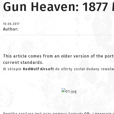
Gun Heaven: 1877
10.06.2017
Author:
This article comes from an older version of the port
current standards.
W sklepie
RedWolf Airsoft
do oferty został dodany rewol
Replika zasilana jest przy pomocy kapsuły
CO
i generuje