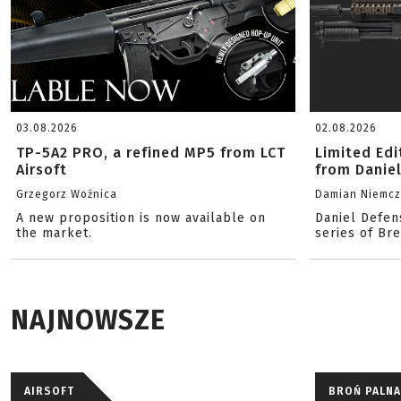
03.08.2026
02.08.2026
TP-5A2 PRO, a refined MP5 from LCT
Limited Ed
Airsoft
from Danie
Grzegorz Woźnica
Damian Niemc
A new proposition is now available on
Daniel Defen
the market.
series of Br
NAJNOWSZE
AIRSOFT
BROŃ PALNA