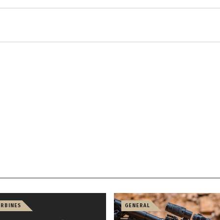
)
ARBINES
GENERAL