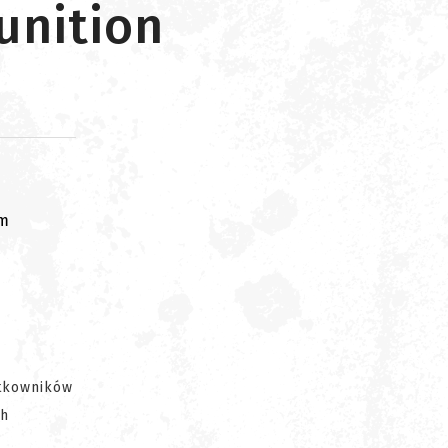
unition
om
ytkowników
ch