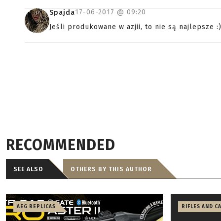
17-06-2017 @
09:20
Spajda
Jeśli produkowane w azjii, to nie są najlepsze :
RECOMMENDED
SEE ALSO
OTHERS BY THIS AUTHOR
AEG REPLICAS
RIFLES AND C