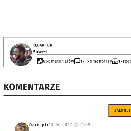
REDAKTOR
Paweł
866
materiałów
171
komentarzy
17
rze
KOMENTARZE
ZALOGUJ
13-06-2017 @
21:09
Darekptr