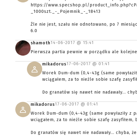
https://www.specshop.pl/product_info.php?
_1000szt._-_Pojemnik_-_18413
Źle nie jest, szału nie odnotowano, po 7 miesią
6.0
14-06-2017 @
15:41
shamoth
Pierwsza partia pewnie w porządku ale kolejne 
17-06-2017 @
01:41
mikadorus
Worek Dum-dum (0,4-43g (same powyłaziły
wciągałem, za to nieźle sobie szafę zasyfi
Do granatów się nawet nie nadawały... chy
17-06-2017 @
01:41
mikadorus
Worek Dum-dum (0,4-43g (same powyłaziły z pa
wciągałem, za to nieźle sobie szafę zasyfiłem, 
Do granatów się nawet nie nadawały... chyba, ż