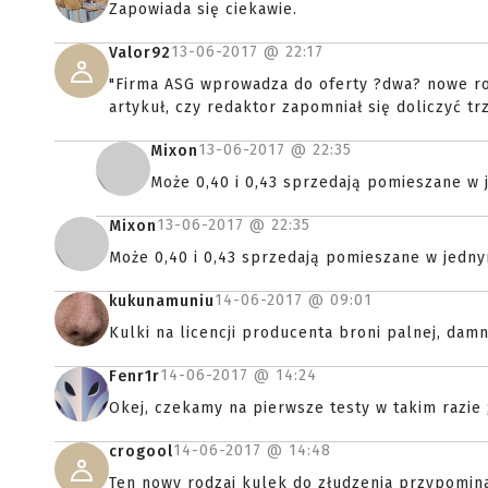
Zapowiada się ciekawie.
13-06-2017 @
22:17
Valor92
"Firma ASG wprowadza do oferty ?dwa? nowe rodz
artykuł, czy redaktor zapomniał się doliczyć tr
13-06-2017 @
22:35
Mixon
Może 0,40 i 0,43 sprzedają pomieszane w 
13-06-2017 @
22:35
Mixon
Może 0,40 i 0,43 sprzedają pomieszane w jedny
14-06-2017 @
09:01
kukunamuniu
Kulki na licencji producenta broni palnej, damn
14-06-2017 @
14:24
Fenr1r
Okej, czekamy na pierwsze testy w takim razie ;
14-06-2017 @
14:48
crogool
Ten nowy rodzaj kulek do złudzenia przypomina