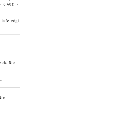
-_0,40g_-
-lufę edgi
zek. Nie
..
Nie