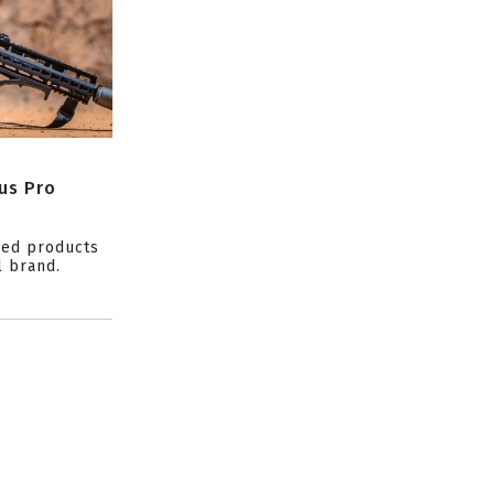
us Pro
ced products
l brand.