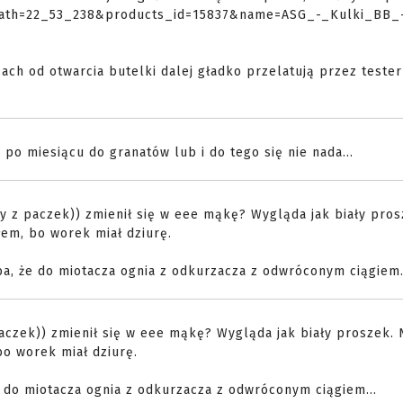
cPath=22_53_238&products_id=15837&name=ASG_-_Kulki_BB_
cach od otwarcia butelki dalej gładko przelatują przez tester
po miesiącu do granatów lub i do tego się nie nada...
 z paczek)) zmienił się w eee mąkę? Wygląda jak biały pros
łem, bo worek miał dziurę.
ba, że do miotacza ognia z odkurzacza z odwróconym ciągiem.
czek)) zmienił się w eee mąkę? Wygląda jak biały proszek. 
bo worek miał dziurę.
e do miotacza ognia z odkurzacza z odwróconym ciągiem...