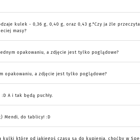
aje kulek - 0,36 g, 0,40 g, oraz 0,43 g."Czy ja źle przeczyt
zeciej masy?
jednym opakowaniu, a zdjęcie jest tylko poglądowe?
m opakowaniu, a zdjęcie jest tylko poglądowe?
 :D A i tak będą puchły.
) Mendi, do tablicy! :D
 kulki które od jakiegoś czasu są do kupienia, choćby w Sp