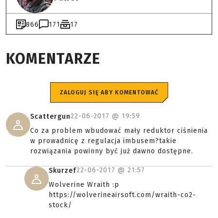
866
171
17
KOMENTARZE
ZALOGUJ SIĘ ABY KOMENTOWAĆ
22-06-2017 @
19:59
Scattergun
Co za problem wbudować mały reduktor ciśnienia
w prowadnicę z regulacja imbusem?takie
rozwiązania powinny być już dawno dostępne.
22-06-2017 @
21:57
Skurzef
Wolverine Wraith :p
https://wolverineairsoft.com/wraith-co2-
stock/