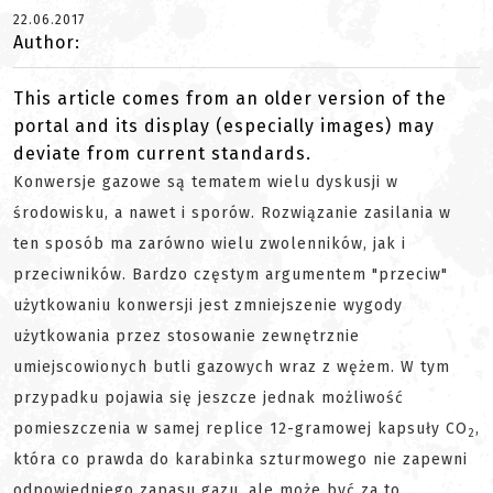
22.06.2017
Author:
This article comes from an older version of the
portal and its display (especially images) may
deviate from current standards.
Konwersje gazowe są tematem wielu dyskusji w
środowisku, a nawet i sporów. Rozwiązanie zasilania w
ten sposób ma zarówno wielu zwolenników, jak i
przeciwników. Bardzo częstym argumentem "przeciw"
użytkowaniu konwersji jest zmniejszenie wygody
użytkowania przez stosowanie zewnętrznie
umiejscowionych butli gazowych wraz z wężem. W tym
przypadku pojawia się jeszcze jednak możliwość
pomieszczenia w samej replice 12-gramowej kapsuły CO
,
2
która co prawda do karabinka szturmowego nie zapewni
odpowiedniego zapasu gazu, ale może być za to