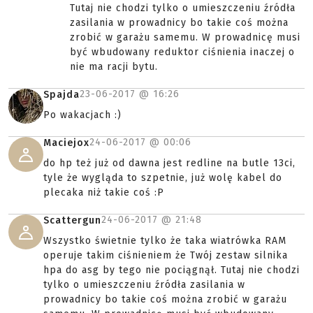
Tutaj nie chodzi tylko o umieszczeniu źródła
zasilania w prowadnicy bo takie coś można
zrobić w garażu samemu. W prowadnicę musi
być wbudowany reduktor ciśnienia inaczej o
nie ma racji bytu.
23-06-2017 @
16:26
Spajda
Po wakacjach :)
24-06-2017 @
00:06
Maciejox
do hp też już od dawna jest redline na butle 13ci,
tyle że wygląda to szpetnie, już wolę kabel do
plecaka niż takie coś :P
24-06-2017 @
21:48
Scattergun
Wszystko świetnie tylko że taka wiatrówka RAM
operuje takim ciśnieniem że Twój zestaw silnika
hpa do asg by tego nie pociągnął. Tutaj nie chodzi
tylko o umieszczeniu źródła zasilania w
prowadnicy bo takie coś można zrobić w garażu