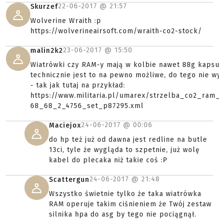
22-06-2017 @
21:57
Skurzef
Wolverine Wraith :p
https://wolverineairsoft.com/wraith-co2-stock/
23-06-2017 @
15:50
malin2k2
Wiatrówki czy RAM-y mają w kolbie nawet 88g kapsuł
technicznie jest to na pewno możliwe, do tego nie w
- tak jak tutaj na przykład:
https://www.militaria.pl/umarex/strzelba_co2_ra
68_68_2_4756_set_p87295.xml
24-06-2017 @
00:06
Maciejox
do hp też już od dawna jest redline na butle
13ci, tyle że wygląda to szpetnie, już wolę
kabel do plecaka niż takie coś :P
24-06-2017 @
21:48
Scattergun
Wszystko świetnie tylko że taka wiatrówka
RAM operuje takim ciśnieniem że Twój zestaw
silnika hpa do asg by tego nie pociągnął.