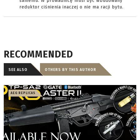
samemu. W prowadnicę musi być wbudowany
reduktor ciśnienia inaczej o nie ma racji bytu.
RECOMMENDED
SEE ALSO
OTHERS BY THIS AUTHOR
AEG REPLICAS