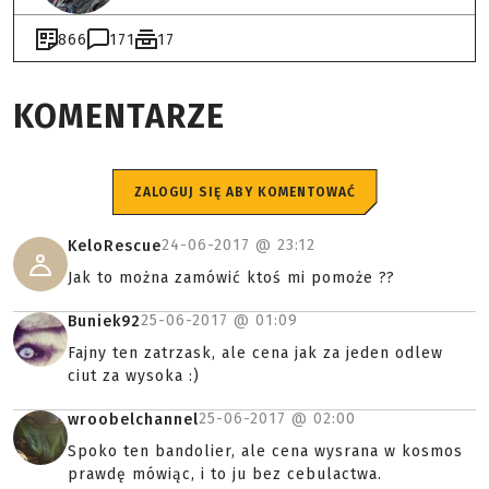
866
171
17
KOMENTARZE
ZALOGUJ SIĘ ABY KOMENTOWAĆ
24-06-2017 @
23:12
KeloRescue
Jak to można zamówić ktoś mi pomoże ??
25-06-2017 @
01:09
Buniek92
Fajny ten zatrzask, ale cena jak za jeden odlew
ciut za wysoka :)
25-06-2017 @
02:00
wroobelchannel
Spoko ten bandolier, ale cena wysrana w kosmos
prawdę mówiąc, i to ju bez cebulactwa.