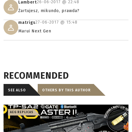
26-06-2017 @
22:48
Lambert
Żartujesz, mikundo, prawda?
27-06-2017 @
15:48
matrigs
Marui Next Gen
RECOMMENDED
SEE ALSO
OTHERS BY THIS AUTHOR
AEG REPLICAS