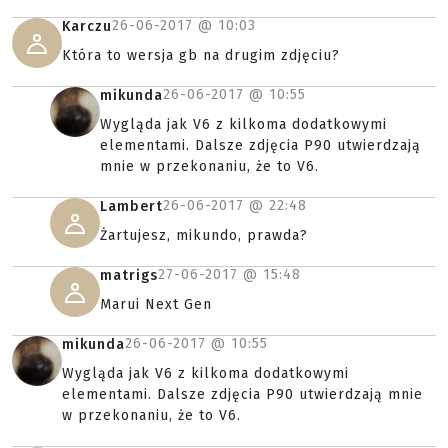
26-06-2017 @
10:03
Karczu
Która to wersja gb na drugim zdjęciu?
26-06-2017 @
10:55
mikunda
Wygląda jak V6 z kilkoma dodatkowymi
elementami. Dalsze zdjęcia P90 utwierdzają
mnie w przekonaniu, że to V6.
26-06-2017 @
22:48
Lambert
Żartujesz, mikundo, prawda?
27-06-2017 @
15:48
matrigs
Marui Next Gen
26-06-2017 @
10:55
mikunda
Wygląda jak V6 z kilkoma dodatkowymi
elementami. Dalsze zdjęcia P90 utwierdzają mnie
w przekonaniu, że to V6.