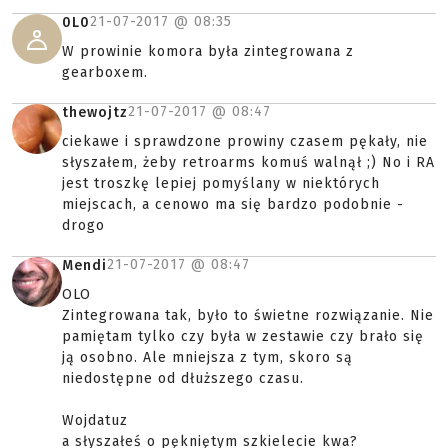
21-07-2017 @
08:35
0L0
W prowinie komora była zintegrowana z
gearboxem.
21-07-2017 @
08:47
thewojtz
ciekawe i sprawdzone prowiny czasem pękały, nie
słyszałem, żeby retroarms komuś walnął ;) No i RA
jest troszkę lepiej pomyślany w niektórych
miejscach, a cenowo ma się bardzo podobnie -
drogo
21-07-2017 @
08:47
Mendi
OLO
Zintegrowana tak, było to świetne rozwiązanie. Nie
pamiętam tylko czy była w zestawie czy brało się
ją osobno. Ale mniejsza z tym, skoro są
niedostępne od dłuższego czasu.
Wojdatuz
a słyszałeś o pękniętym szkielecie kwa?