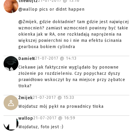
21-07-2017 @
13:16
thewojtz
@wallop pics or didnt happen
@Żmijek, gdzie dokładnie? tam gdzie jest najwięcej
wzmocnień? zamiast wzmocnień powinny być takie
okienka jak w RA, one rozkładają naprężenia na
większej powierchni no i nie ma efektu ścinania
gearboxa bokiem cylindra
21-07-2017 @
14:13
DamieN
Ciekawe jak faktycznie wyglądało by ponowne
złożenie po rozdzieleniu. Czy popychacz dyszy
prawidłowo wskoczył by na miejsce przy zębatce
tłoka?
21-07-2017 @
15:33
Żmijek
Wojdatuz mój pękł na prowadnicy tłoka
21-07-2017 @
16:59
wallop
Wojdatuz, foto jest :)