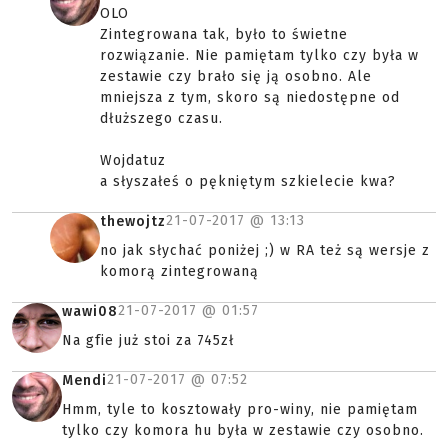
OLO
Zintegrowana tak, było to świetne
rozwiązanie. Nie pamiętam tylko czy była w
zestawie czy brało się ją osobno. Ale
mniejsza z tym, skoro są niedostępne od
dłuższego czasu.
Wojdatuz
a słyszałeś o pękniętym szkielecie kwa?
21-07-2017 @
13:13
thewojtz
no jak słychać poniżej ;) w RA też są wersje z
komorą zintegrowaną
21-07-2017 @
01:57
wawi08
Na gfie już stoi za 745zł
21-07-2017 @
07:52
Mendi
Hmm, tyle to kosztowały pro-winy, nie pamiętam
tylko czy komora hu była w zestawie czy osobno.