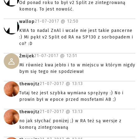
Od ponad roku to był v2 Split ze zintegrowaną
komorą. To jest nowość.
21-07-2017 @
12:50
wallop
KWA to nadal ZnAl i wcale nie jest takie pancerne
:) Mi pękł v2 Split od RA na SP130 z sorbopadem i
co? :D
21-07-2017 @
12:51
Żmijek
Mi również kwa jebło i to w miejscu w którym nigdy
bym się tego nie spodziewał
21-07-2017 @
13:13
thewojtz
Tutaj tez jest szybka wymiana sprężyny :) No i
prowin był w epoce przed mosfetami AB ;)
21-07-2017 @
13:13
thewojtz
no jak słychać poniżej ;) w RA też są wersje z
komorą zintegrowaną