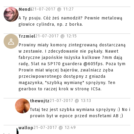
21-07-2017 @
11:27
Mendi
A Ty psuju. Cóż żeś namodził? Pewnie metalową
głowice cylindra, np. z borka.
21-07-2017 @
12:15
Trzmiel
Prowiny miały komorę zintegrowaną dostarczaną
w zestawie. I zdecydowanie nie pękały. Nawet
fabryczne japońskie łożyska kulkowe 7mm dają
radę, 5lat na SP170 guardera @605fps. Poza tym
Prowin miał więcej bajerów, zwalniacz zęba
przeciwpowrotnego dostępny z gniazda
magazynka, "szybką wymianę" sprężyny. Ten
gearbox to raczej krok w stronę ICSa.
21-07-2017 @
13:13
thewojtz
Tutaj tez jest szybka wymiana sprężyny :) No i
prowin był w epoce przed mosfetami AB ;)
21-07-2017 @
12:49
wallop