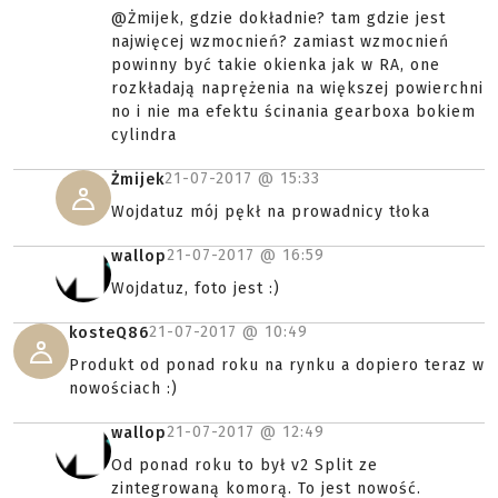
@Żmijek, gdzie dokładnie? tam gdzie jest
najwięcej wzmocnień? zamiast wzmocnień
powinny być takie okienka jak w RA, one
rozkładają naprężenia na większej powierchni
no i nie ma efektu ścinania gearboxa bokiem
cylindra
21-07-2017 @
15:33
Żmijek
Wojdatuz mój pękł na prowadnicy tłoka
21-07-2017 @
16:59
wallop
Wojdatuz, foto jest :)
21-07-2017 @
10:49
kosteQ86
Produkt od ponad roku na rynku a dopiero teraz w
nowościach :)
21-07-2017 @
12:49
wallop
Od ponad roku to był v2 Split ze
zintegrowaną komorą. To jest nowość.