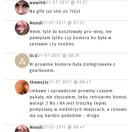
21-07-2017 @
01:57
wawi08
Na gfie już stoi za 745zł
21-07-2017 @
07:52
Mendi
Hmm, tyle to kosztowały pro-winy, nie
pamiętam tylko czy komora hu była w
zestawie czy osobno.
21-07-2017 @
08:35
0L0
W prowinie komora była zintegrowana z
gearboxem.
21-07-2017 @
08:47
thewojtz
ciekawe i sprawdzone prowiny czasem
pękały, nie słyszałem, żeby retroarms komuś
walnął ;) No i RA jest troszkę lepiej
pomyślany w niektórych miejscach, a cenowo
ma się bardzo podobnie - drogo
21-07-2017 @
08:47
Mendi