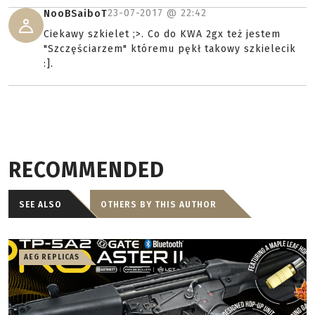
23-07-2017 @
22:42
NooBSaiboT
Ciekawy szkielet ;>. Co do KWA 2gx też jestem
"Szczęściarzem" któremu pękł takowy szkielecik
:].
RECOMMENDED
SEE ALSO
OTHERS BY THIS AUTHOR
AEG REPLICAS