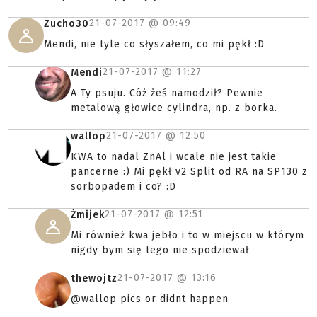
21-07-2017 @
09:49
Zucho30
Mendi, nie tyle co słyszałem, co mi pękł :D
21-07-2017 @
11:27
Mendi
A Ty psuju. Cóż żeś namodził? Pewnie
metalową głowice cylindra, np. z borka.
21-07-2017 @
12:50
wallop
KWA to nadal ZnAl i wcale nie jest takie
pancerne :) Mi pękł v2 Split od RA na SP130 z
sorbopadem i co? :D
21-07-2017 @
12:51
Żmijek
Mi również kwa jebło i to w miejscu w którym
nigdy bym się tego nie spodziewał
21-07-2017 @
13:16
thewojtz
@wallop pics or didnt happen