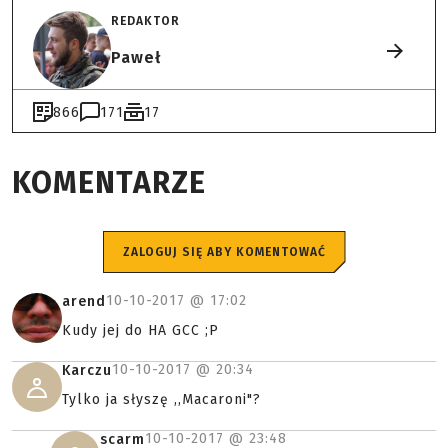
REDAKTOR
Paweł
866
171
17
KOMENTARZE
ZALOGUJ SIĘ ABY KOMENTOWAĆ
10-10-2017 @
17:02
arend
Kudy jej do HA GCC ;P
10-10-2017 @
20:34
Karczu
Tylko ja słyszę ,,Macaroni"?
10-10-2017 @
23:48
scarm