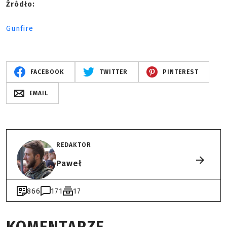
Źródło:
Gunfire
FACEBOOK
TWITTER
PINTEREST
EMAIL
REDAKTOR
Paweł
866
171
17