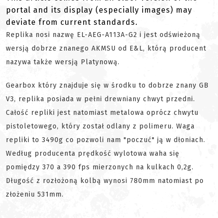
portal and its display (especially images) may
deviate from current standards.
Replika nosi nazwę
EL-AEG-A113A-G2 i jest odświeżoną
wersją dobrze znanego AKMSU od E&L, którą producent
nazywa także wersją Platynową.
Gearbox który znajduje się w środku to dobrze znany GB
V3, replika posiada w pełni drewniany chwyt przedni.
Całość repliki jest natomiast metalowa oprócz chwytu
pistoletowego, który został odlany z polimeru. Waga
repliki to 3490g co pozwoli nam "poczuć" ją w dłoniach.
Według producenta prędkość wylotowa waha się
pomiędzy 370 a 390 fps mierzonych na kulkach 0,2g.
Długość z rozłożoną kolbą wynosi 780mm natomiast po
złożeniu 531mm.