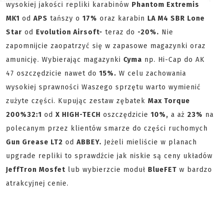
wysokiej jakości repliki karabinów
Phantom Extremis
MK1
od
APS
tańszy o
17%
oraz karabin
LA M4 SBR Lone
Star
od
Evolution Airsoft-
teraz do
-20%.
Nie
zapomnijcie zaopatrzyć się w zapasowe magazynki oraz
amunicję. Wybierając magazynki
Cyma
np. Hi-Cap do AK
47 oszczędzicie nawet do
15%.
W celu zachowania
wysokiej sprawności Waszego sprzętu warto wymienić
zużyte części. Kupując zestaw zębatek
Max Torque
200%
32:1
od
X HIGH-TECH
oszczędzicie
10%,
a aż
23%
na
polecanym przez klientów smarze do części ruchomych
Gun Grease LT2
od
ABBEY.
Jeżeli mieliście w planach
upgrade repliki to sprawdźcie jak niskie są ceny układów
JeffTron Mosfet
lub wybierzcie moduł
BlueFET
w bardzo
atrakcyjnej cenie.