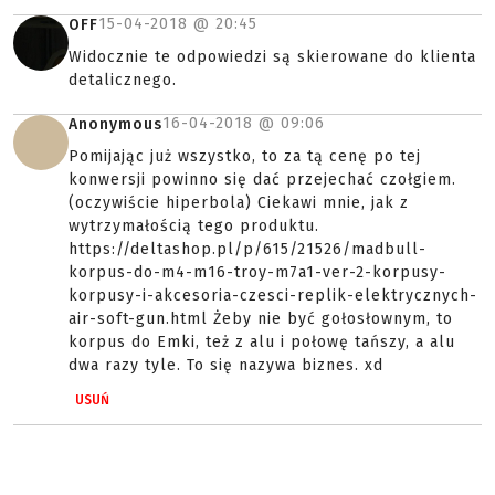
15-04-2018 @
20:45
OFF
Widocznie te odpowiedzi są skierowane do klienta
detalicznego.
16-04-2018 @
09:06
Anonymous
Pomijając już wszystko, to za tą cenę po tej
konwersji powinno się dać przejechać czołgiem.
(oczywiście hiperbola) Ciekawi mnie, jak z
wytrzymałością tego produktu.
https://deltashop.pl/p/615/21526/madbull-
korpus-do-m4-m16-troy-m7a1-ver-2-korpusy-
korpusy-i-akcesoria-czesci-replik-elektrycznych-
air-soft-gun.html Żeby nie być gołosłownym, to
korpus do Emki, też z alu i połowę tańszy, a alu
dwa razy tyle. To się nazywa biznes. xd
USUŃ