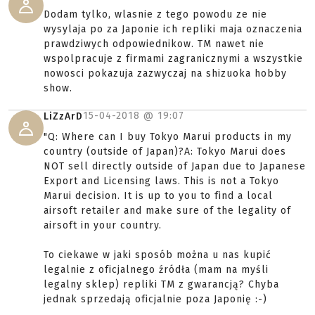
Dodam tylko, wlasnie z tego powodu ze nie
wysylaja po za Japonie ich repliki maja oznaczenia
prawdziwych odpowiednikow. TM nawet nie
wspolpracuje z firmami zagranicznymi a wszystkie
nowosci pokazuja zazwyczaj na shizuoka hobby
show.
15-04-2018 @
19:07
LiZzArD
"Q: Where can I buy Tokyo Marui products in my
country (outside of Japan)?A: Tokyo Marui does
NOT sell directly outside of Japan due to Japanese
Export and Licensing laws. This is not a Tokyo
Marui decision. It is up to you to find a local
airsoft retailer and make sure of the legality of
airsoft in your country.
To ciekawe w jaki sposób można u nas kupić
legalnie z oficjalnego źródła (mam na myśli
legalny sklep) repliki TM z gwarancją? Chyba
jednak sprzedają oficjalnie poza Japonię :-)