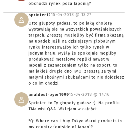
obchodzi rynek poza Japonią?
15-04-2018 @
13:27
sprinter12
Otto głupoty gadasz, to po jaką cholerę
wystawiają sie na wszystkich poważniejszych
targach. Zresztą musieliby być firma skazaną
na upadek jeśli na dzisiejszym globalnym
rynku interesowałby ich tylko rynek w
jednym kraju. Myślę że spokojnie mogliby
produkować metalowe repliki nawet w
Japonii z zaznaczeniem tylko na export, to
ma jakieś drugie dno IMO, zresztą za tymi
małymi skośnymi skubańcami to nie dojdziesz
o co im chodzi.
15-04-2018 @
14:16
analdestroyer1999
Sprinter, to Ty głupoty gadasz :). Na profilu
TMa wisi Q&A. Wklejam w całości:
"Q: Where can I buy Tokyo Marui products in
my country (outside of Japan)?