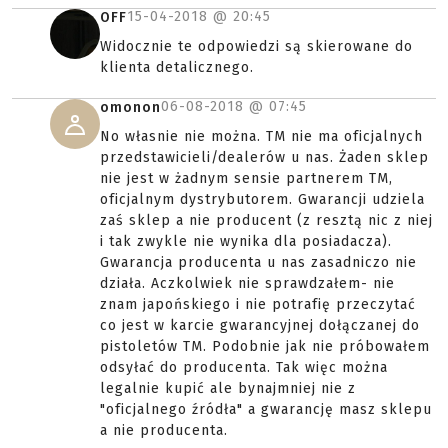
15-04-2018 @
20:45
OFF
Widocznie te odpowiedzi są skierowane do
klienta detalicznego.
06-08-2018 @
07:45
omonon
No własnie nie można. TM nie ma oficjalnych
przedstawicieli/dealerów u nas. Żaden sklep
nie jest w żadnym sensie partnerem TM,
oficjalnym dystrybutorem. Gwarancji udziela
zaś sklep a nie producent (z resztą nic z niej
i tak zwykle nie wynika dla posiadacza).
Gwarancja producenta u nas zasadniczo nie
działa. Aczkolwiek nie sprawdzałem- nie
znam japońskiego i nie potrafię przeczytać
co jest w karcie gwarancyjnej dołączanej do
pistoletów TM. Podobnie jak nie próbowałem
odsyłać do producenta. Tak więc można
legalnie kupić ale bynajmniej nie z
"oficjalnego źródła" a gwarancję masz sklepu
a nie producenta.