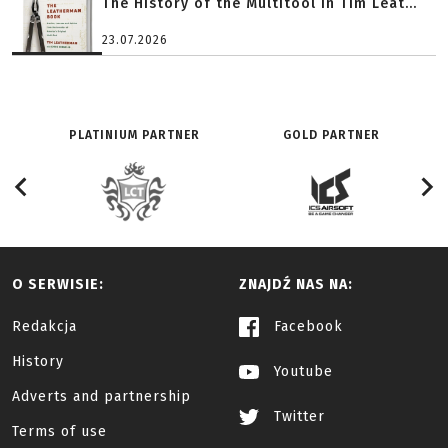
The History of the Multitool in Tim Leat...
23.07.2026
PLATINIUM PARTNER
GOLD PARTNER
O SERWISIE:
ZNAJDŹ NAS NA:
Redakcja
Facebook
History
Youtube
Adverts and partnership
Twitter
Terms of use