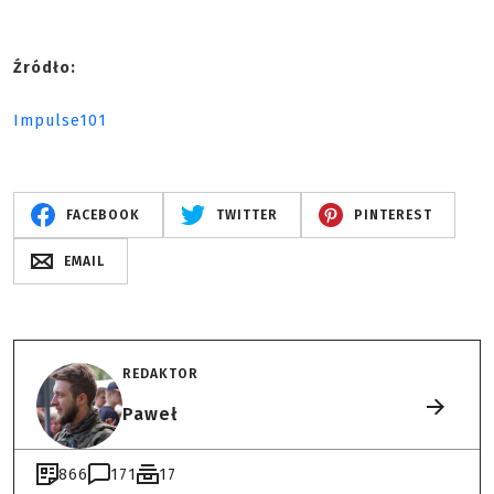
Źródło:
Impulse101
FACEBOOK
TWITTER
PINTEREST
EMAIL
REDAKTOR
Paweł
866
171
17