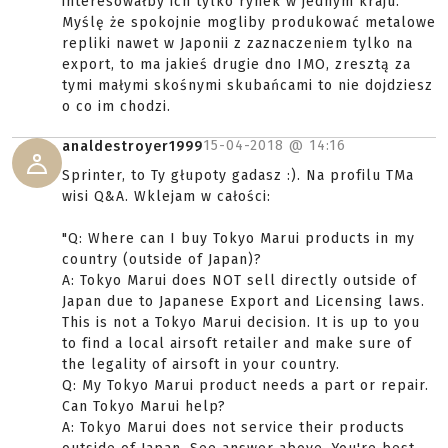
interesowałby ich tylko rynek w jednym kraju.
Myślę że spokojnie mogliby produkować metalowe
repliki nawet w Japonii z zaznaczeniem tylko na
export, to ma jakieś drugie dno IMO, zresztą za
tymi małymi skośnymi skubańcami to nie dojdziesz
o co im chodzi.
15-04-2018 @
14:16
analdestroyer1999
Sprinter, to Ty głupoty gadasz :). Na profilu TMa
wisi Q&A. Wklejam w całości:
"Q: Where can I buy Tokyo Marui products in my
country (outside of Japan)?
A: Tokyo Marui does NOT sell directly outside of
Japan due to Japanese Export and Licensing laws.
This is not a Tokyo Marui decision. It is up to you
to find a local airsoft retailer and make sure of
the legality of airsoft in your country.
Q: My Tokyo Marui product needs a part or repair.
Can Tokyo Marui help?
A: Tokyo Marui does not service their products