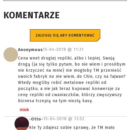
KOMENTARZE
ZALOGUJ SIĘ ABY KOMENTOWAĆ
15-04-2018 @
11:31
Anonymous
Cena wnet drugiej repliki, albo i lepiej. Swoją
drogą (ja się tylko pytam, bo nie wiem i prosiłbym
nie krzyczeć na mnie) nie mogłoby TM przenieść
swoich fabryk no nie wiem, do Chin, czy na Tajwan?
Wtedy mogliby robić metalowe repliki od
początku, a nie jak teraz kupować konwersje za
cenę repliki od cwaniaczków, którzy zwęszywszy
biznesa trzepią na tym niezłą kasę.
USUŃ
15-04-2018 @
12:52
-Otto-
Ale Ty zdajesz sobie sprawę, że TM mało