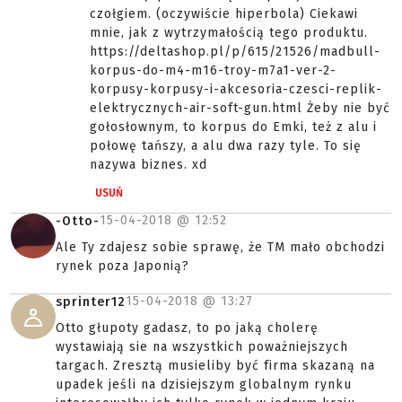
czołgiem. (oczywiście hiperbola) Ciekawi
mnie, jak z wytrzymałością tego produktu.
https://deltashop.pl/p/615/21526/madbull-
korpus-do-m4-m16-troy-m7a1-ver-2-
korpusy-korpusy-i-akcesoria-czesci-replik-
elektrycznych-air-soft-gun.html Żeby nie być
gołosłownym, to korpus do Emki, też z alu i
połowę tańszy, a alu dwa razy tyle. To się
nazywa biznes. xd
USUŃ
15-04-2018 @
12:52
-Otto-
Ale Ty zdajesz sobie sprawę, że TM mało obchodzi
rynek poza Japonią?
15-04-2018 @
13:27
sprinter12
Otto głupoty gadasz, to po jaką cholerę
wystawiają sie na wszystkich poważniejszych
targach. Zresztą musieliby być firma skazaną na
upadek jeśli na dzisiejszym globalnym rynku