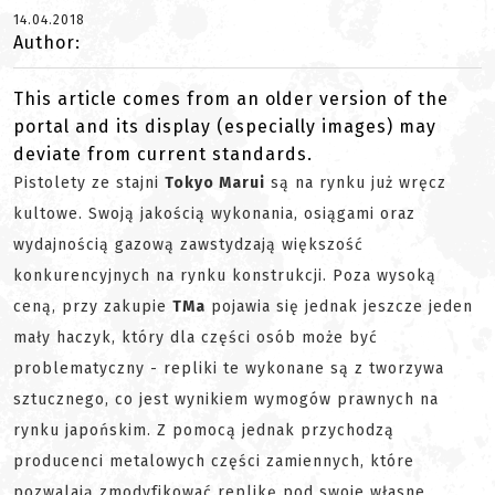
14.04.2018
Author:
This article comes from an older version of the
portal and its display (especially images) may
deviate from current standards.
Pistolety ze stajni
Tokyo Marui
są na rynku już wręcz
kultowe. Swoją jakością wykonania, osiągami oraz
wydajnością gazową zawstydzają większość
konkurencyjnych na rynku konstrukcji. Poza wysoką
ceną, przy zakupie
TMa
pojawia się jednak jeszcze jeden
mały haczyk, który dla części osób może być
problematyczny - repliki te wykonane są z tworzywa
sztucznego, co jest wynikiem wymogów prawnych na
rynku japońskim. Z pomocą jednak przychodzą
producenci metalowych części zamiennych, które
pozwalają zmodyfikować replikę pod swoje własne