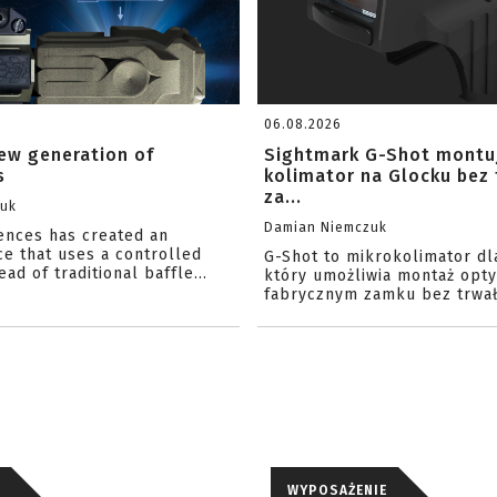
06.08.2026
ew generation of
Sightmark G-Shot montu
s
kolimator na Glocku bez
za...
zuk
Damian Niemczuk
iences has created an
ce that uses a controlled
G-Shot to mikrokolimator dl
ead of traditional baffle...
który umożliwia montaż opty
fabrycznym zamku bez trwał
WYPOSAŻENIE