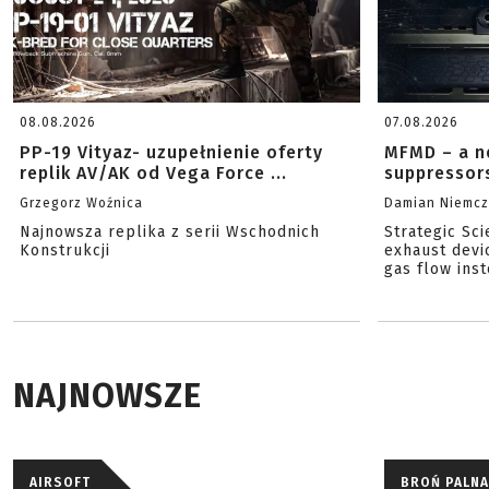
08.08.2026
07.08.2026
PP-19 Vityaz- uzupełnienie oferty
MFMD – a n
replik AV/AK od Vega Force ...
suppressor
Grzegorz Woźnica
Damian Niemc
Najnowsza replika z serii Wschodnich
Strategic Sc
Konstrukcji
exhaust devi
gas flow inst
NAJNOWSZE
AIRSOFT
BROŃ PALNA