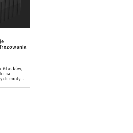
je
 frezowania
a Glocków,
ki na
ych mody...