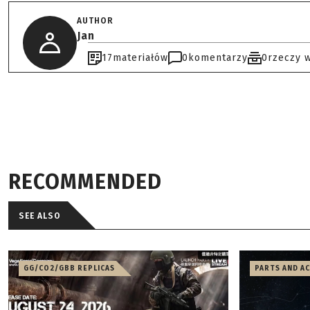
AUTHOR
Jan
17
materiałów
0
komentarzy
0
rzeczy 
RECOMMENDED
SEE ALSO
GG/CO2/GBB REPLICAS
PARTS AND A