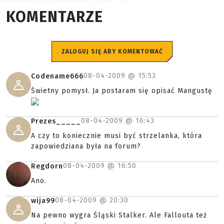
KOMENTARZE
ZALOGUJ SIĘ ABY KOMENTOWAĆ
08-04-2009 @
15:53
Codename666
Świetny pomysł. Ja postaram się opisać Mangustę
08-04-2009 @
16:43
Prezes_____
A czy to koniecznie musi być strzelanka, która
zapowiedziana była na forum?
08-04-2009 @
16:50
Regdorn
Ano.
08-04-2009 @
20:30
wija99
Na pewno wygra Śląski Stalker. Ale Fallouta też