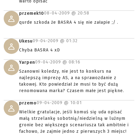
warto opisać
08-04-2009 @
20:58
przemek10
qurde szkoda że BASRA 4 się nie załapie ;/ .
09-04-2009 @
01:32
Ukesu
Chyba BASRA 4 xD
09-04-2009 @
08:16
Yarpen
Szanowni koledzy, nie jest to konkurs na
najlepszą imprezę AS, a na sprawozdanie z
takowej. Kto powiedział że musi to być dużą
renomowana marka? Czasem małe jest piękne.
09-04-2009 @
10:01
przemo
Wielkie gratulacje, jeśli komuś się uda opisać
małą strzelankę sobotnią/niedzielną w luźnym
gronie bez większego scenariusza tak ambitnie i
fachowo, że zajmie jedno z pierwszych 3 miejsc!