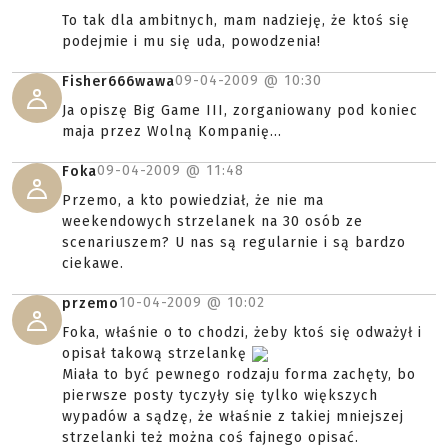
To tak dla ambitnych, mam nadzieję, że ktoś się
podejmie i mu się uda, powodzenia!
09-04-2009 @
10:30
Fisher666wawa
Ja opiszę Big Game III, zorganiowany pod koniec
maja przez Wolną Kompanię...
09-04-2009 @
11:48
Foka
Przemo, a kto powiedział, że nie ma
weekendowych strzelanek na 30 osób ze
scenariuszem? U nas są regularnie i są bardzo
ciekawe.
10-04-2009 @
10:02
przemo
Foka, właśnie o to chodzi, żeby ktoś się odważył i
opisał takową strzelankę
Miała to być pewnego rodzaju forma zachęty, bo
pierwsze posty tyczyły się tylko większych
wypadów a sądzę, że właśnie z takiej mniejszej
strzelanki też można coś fajnego opisać.