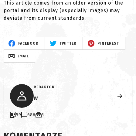
This article comes from an older version of the
portal and its display (especially images) may
deviate from current standards.
FACEBOOK
TWITTER
PINTEREST
EMAIL
REDAKTOR
W
59
686
5