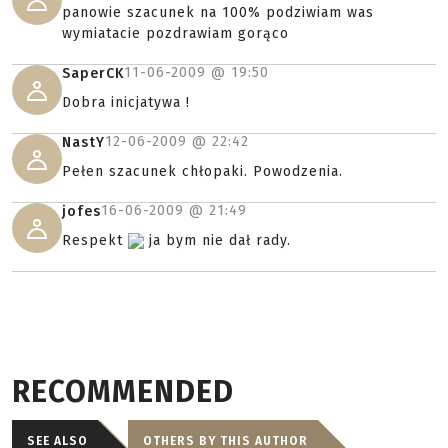
panowie szacunek na 100% podziwiam was
wymiatacie pozdrawiam gorąco
11-06-2009 @
19:50
SaperCK
Dobra inicjatywa !
12-06-2009 @
22:42
NastY
Pełen szacunek chłopaki. Powodzenia.
16-06-2009 @
21:49
jofes
Respekt
ja bym nie dał rady.
RECOMMENDED
SEE ALSO
OTHERS BY THIS AUTHOR