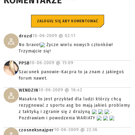
KOMENTARZE
ZALOGUJ SIĘ ABY KOMENTOWAĆ
10-06-2009 @
02:11
drozd
No bravo!
Życze wielu nowych członków!
Trzymajcie się!
10-06-2009 @
15:09
PPSB
Szacunek panowie-Kacpra to ja znam z jakiegoś
forum nawet.
10-06-2009 @
16:42
WENDZIN
Masakra to jest przykład dla ludzi którzy chcą
rezygnować z sportu asg bo mają jakieś problemy
z taktyką i zgranie się z drużyną
.
Pozdrawiam i powodzenia WARIATY
10-06-2009 @
22:36
czosneksnajper