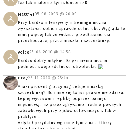
Też tak miałem z tym słońcem xD
05-08-2009 @
20:00
Matt141
Przy bardzo intensywnym treningu mozna
wykształcić sobie naprawdę celne oko. Wygląda to
mniej więcej tak że widzisz przedłużenie osi
przechodzącej przez muszkę i szczerbinkę.
25-04-2010 @
14:58
voice
Bardzo dobry artykuł. Dzięki niemu mozna
podnieśc swoje zdolności strzeleckie
22-11-2010 @
23:44
Grey
A jaki procent graczy asg celuje muszką i
szczerbinką? Bo mnie się to już prawie nie zdarza.
Lepiej wyczuwam replikę poprzez pamięć
mięśniową, niż przez zgrywanie średnio pewnych
zabawkowych przyrządów celowniczych. Tak w
praktyce...
Artykuł przydatny wg mnie tym z nas, którzy
strzelają też z broni palnej.