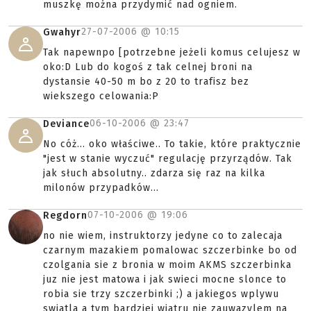
muszkę można przydymić nad ogniem.
27-07-2006 @
10:15
Gwahyr
Tak napewnpo [potrzebne jeżeli komus celujesz w
oko:D Lub do kogoś z tak celnej broni na
dystansie 40-50 m bo z 20 to trafisz bez
wiekszego celowania:P
06-10-2006 @
23:47
Deviance
No cóż... oko właściwe.. To takie, które praktycznie
"jest w stanie wyczuć" regulację przyrządów. Tak
jak słuch absolutny.. zdarza się raz na kilka
milonów przypadków...
07-10-2006 @
19:06
Regdorn
no nie wiem, instruktorzy jedyne co to zalecaja
czarnym mazakiem pomalowac szczerbinke bo od
czolgania sie z bronia w moim AKMS szczerbinka
juz nie jest matowa i jak swieci mocne slonce to
robia sie trzy szczerbinki ;) a jakiegos wplywu
swiatla a tym bardziej wiatru nie zauwazylem na