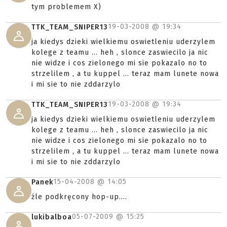
tym problemem X)
19-03-2008 @
19:34
TTK_TEAM_SNIPER13
ja kiedys dzieki wielkiemu oswietleniu uderzylem
kolege z teamu ... heh , slonce zaswiecilo ja nic
nie widze i cos zielonego mi sie pokazalo no to
strzelilem , a tu kuppel ... teraz mam lunete nowa
i mi sie to nie zddarzylo
19-03-2008 @
19:34
TTK_TEAM_SNIPER13
ja kiedys dzieki wielkiemu oswietleniu uderzylem
kolege z teamu ... heh , slonce zaswiecilo ja nic
nie widze i cos zielonego mi sie pokazalo no to
strzelilem , a tu kuppel ... teraz mam lunete nowa
i mi sie to nie zddarzylo
15-04-2008 @
14:05
Panek
źle podkręcony hop-up....
05-07-2009 @
15:25
lukibalboa