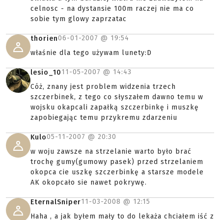
celnosc - na dystansie 100m raczej nie ma co
sobie tym glowy zaprzatac
06-01-2007 @
19:54
thorien
właśnie dla tego używam lunety:D
11-05-2007 @
14:43
lesio_10
Cóż, znany jest problem widzenia trzech
szczerbinek, z tego co słyszałem dawno temu w
wojsku okapcali zapałką szczerbinkę i muszkę
zapobiegając temu przykremu zdarzeniu
05-11-2007 @
20:30
Kulo
w woju zawsze na strzelanie warto było brać
trochę gumy(gumowy pasek) przed strzelaniem
okopca cie uszkę szczerbinkę a starsze modele
AK okopcało sie nawet pokrywę.
11-03-2008 @
12:15
EternalSniper
Haha , a jak byłem mały to do lekaża chciałem iść z