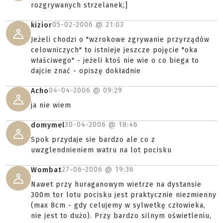
rozgrywanych strzelanek;]
05-02-2006 @
21:03
kizior
Jeżeli chodzi o "wzrokowe zgrywanie przyrządów
celowniczych" to istnieje jeszcze pojęcie "oka
właściwego" - jeżeli ktoś nie wie o co biega to
dajcie znać - opiszę dokładnie
04-04-2006 @
09:29
Acho
ja nie wiem
30-04-2006 @
18:46
domymel
Spok przydaje sie bardzo ale co z
uwzglendnieniem watru na lot pocisku
27-06-2006 @
19:36
Wombat
Nawet przy huraganowym wietrze na dystansie
300m tor lotu pocisku jest praktycznie niezmienny
(max 8cm - gdy celujemy w sylwetkę człowieka,
nie jest to dużo). Przy bardzo silnym oświetleniu,