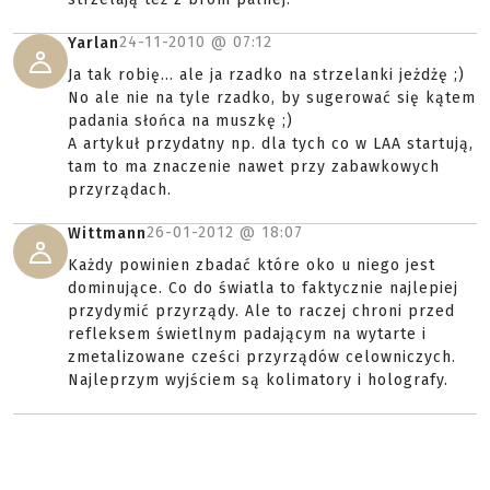
24-11-2010 @
07:12
Yarlan
Ja tak robię... ale ja rzadko na strzelanki jeżdżę ;)
No ale nie na tyle rzadko, by sugerować się kątem
padania słońca na muszkę ;)
A artykuł przydatny np. dla tych co w LAA startują,
tam to ma znaczenie nawet przy zabawkowych
przyrządach.
26-01-2012 @
18:07
Wittmann
Każdy powinien zbadać które oko u niego jest
dominujące. Co do światla to faktycznie najlepiej
przydymić przyrządy. Ale to raczej chroni przed
refleksem świetlnym padającym na wytarte i
zmetalizowane cześci przyrządów celowniczych.
Najleprzym wyjściem są kolimatory i holografy.