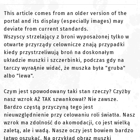
This article comes from an older version of the
portal and its display (especially images) may
deviate from current standards.
Wszyscy strzelający z broni wyposażonej tylko w
otwarte przyrządy celownicze znają przypadki
kiedy przystrzeliwują broń na doskonałym
układzie muszki i szczerbinki, podczas gdy na
tarczy wyraĄnie widać, że muszka była "gruba"
albo "lewa".
Czym jest spowodowany taki stan rzeczy? Czyżby
nasz wzrok AŻ TAK szwankował? Nie zawsze.
Bardzo częstą przyczyną tego jest
nieuwzględnienie przy celowaniu roli światła. Nasz
wzrok ma zdolność do akomodacji, co jest wielką
zaletą, ale i wadą. Nasze oczy jest bowiem bardzo
łatwo oszukać. Na przykład obraz muszki