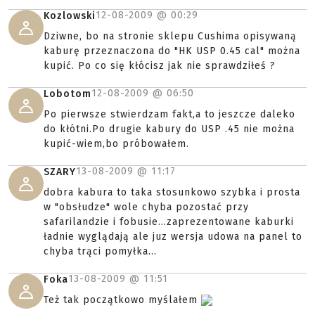
12-08-2009 @
00:29
Kozlowski
Dziwne, bo na stronie sklepu Cushima opisywaną
kaburę przeznaczona do "HK USP 0.45 cal" można
kupić. Po co się kłócisz jak nie sprawdziłeś ?
12-08-2009 @
06:50
Lobotom
Po pierwsze stwierdzam fakt,a to jeszcze daleko
do kłótni.Po drugie kabury do USP .45 nie można
kupić-wiem,bo próbowałem.
13-08-2009 @
11:17
SZARY
dobra kabura to taka stosunkowo szybka i prosta
w "obsłudze" wole chyba pozostać przy
safarilandzie i fobusie...zaprezentowane kaburki
ładnie wyglądają ale juz wersja udowa na panel to
chyba trąci pomyłka...
13-08-2009 @
11:51
Foka
Też tak początkowo myślałem