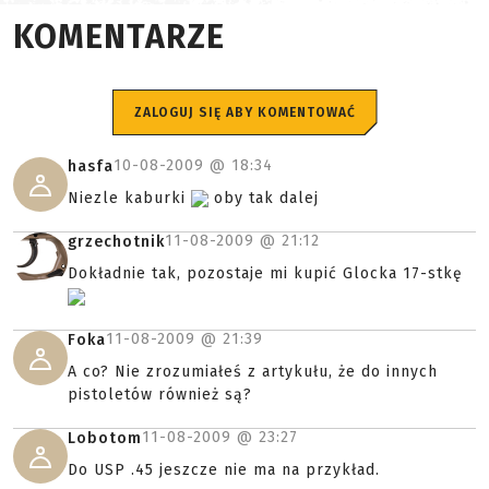
KOMENTARZE
ZALOGUJ SIĘ ABY KOMENTOWAĆ
10-08-2009 @
18:34
hasfa
Niezle kaburki
oby tak dalej
11-08-2009 @
21:12
grzechotnik
Dokładnie tak, pozostaje mi kupić Glocka 17-stkę
11-08-2009 @
21:39
Foka
A co? Nie zrozumiałeś z artykułu, że do innych
pistoletów również są?
11-08-2009 @
23:27
Lobotom
Do USP .45 jeszcze nie ma na przykład.