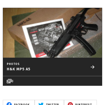
PHOTOS
H&K MP5 A5
8
FACEBOOK
TWITTER
PINTEREST