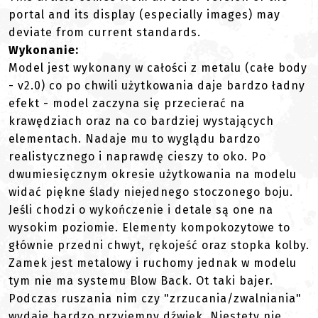
portal and its display (especially images) may
deviate from current standards.
Wykonanie:
Model jest wykonany w całości z metalu (całe body
- v2.0) co po chwili użytkowania daje bardzo ładny
efekt - model zaczyna się przecierać na
krawędziach oraz na co bardziej wystających
elementach. Nadaje mu to wyglądu bardzo
realistycznego i naprawdę cieszy to oko. Po
dwumiesięcznym okresie użytkowania na modelu
widać piękne ślady niejednego stoczonego boju.
Jeśli chodzi o wykończenie i detale są one na
wysokim poziomie. Elementy kompokozytowe to
głównie przedni chwyt, rękojeść oraz stopka kolby.
Zamek jest metalowy i ruchomy jednak w modelu
tym nie ma systemu Blow Back. Ot taki bajer.
Podczas ruszania nim czy "zrzucania/zwalniania"
wydaje bardzo przyjemny dźwięk. Niestety nie