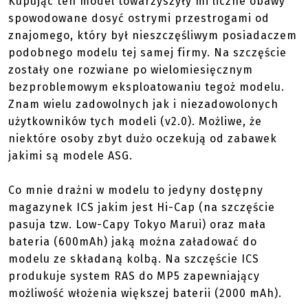
Kupując ten model towarzyszyły mi liczne obawy
spowodowane dosyć ostrymi przestrogami od
znajomego, który był nieszczęśliwym posiadaczem
podobnego modelu tej samej firmy. Na szczęście
zostały one rozwiane po wielomiesięcznym
bezproblemowym eksploatowaniu tegoż modelu.
Znam wielu zadowolnych jak i niezadowolonych
użytkowników tych modeli (v2.0). Możliwe, że
niektóre osoby zbyt dużo oczekują od zabawek
jakimi są modele ASG.
Co mnie drażni w modelu to jedyny dostępny
magazynek ICS jakim jest Hi-Cap (na szczęście
pasuja tzw. Low-Capy Tokyo Marui) oraz mała
bateria (600mAh) jaką można załadować do
modelu ze składaną kolbą. Na szczęście ICS
produkuje system RAS do MP5 zapewniający
możliwość włożenia większej baterii (2000 mAh).