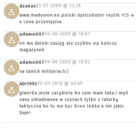
03-01-2009 @
23:28
dzanas
www.madonion.eu polski dystrybutor replik ICS-a
a cena przystępna
09-06-2009 @
18:01
adamo007
on ma daleki zasięg ale szybko się kończy
magazynek
09-06-2009 @
18:02
adamo007
na tanich militariach:)
20-01-2010 @
09:05
ADI1992
giwerka jeste zarąbista bo sam mam taka i mp5
navy obładowana w szynach tylko z latarką
taktyczna bo to ma byc bron lekka a nie jakis
bajer