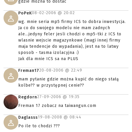
gdzie mozna to dostac
08-02-2006 @
20:02
PoPeK
wg. mnie seria mp5 firmy ICS to dobra inwestycja.
Ja co do swojego modelu nie mam zadnych
ale...jedyny feler jesli chodzi o mp5-tki z ICS to
wlasnie wejscie magazynkowe (magi innej firmy
maja tendencje do wypadania), jest na to latwy
sposob - tasma izolacyjna :)
Jak dla mnie ICS sa na PLUS
20-08-2006 @
22:49
Freman17
mam pytanie gdzie można kupić do niego stałą
kolbe?? w przystępnej cenie??
27-09-2006 @
19:35
Regdorn
Freman 17 zobacz na taiwangun.com
19-08-2008 @
08:44
Daglasss
Po ile to chodzi ???