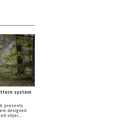
attern system
s
ik presents
tem designed
ed objec...