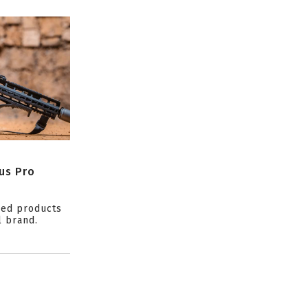
us Pro
ced products
l brand.