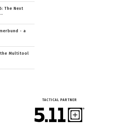
6: The Next
..
mmerbund - a
 the Multitool
TACTICAL PARTNER