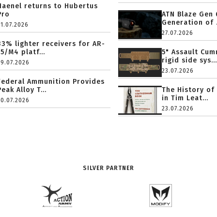
Haenel returns to Hubertus
Pro
ATN Blaze Gen 
Generation of .
31.07.2026
27.07.2026
33% lighter receivers for AR-
15/M4 platf...
5" Assault Cu
rigid side sys...
29.07.2026
23.07.2026
Federal Ammunition Provides
Peak Alloy T...
The History of
in Tim Leat...
20.07.2026
23.07.2026
SILVER PARTNER