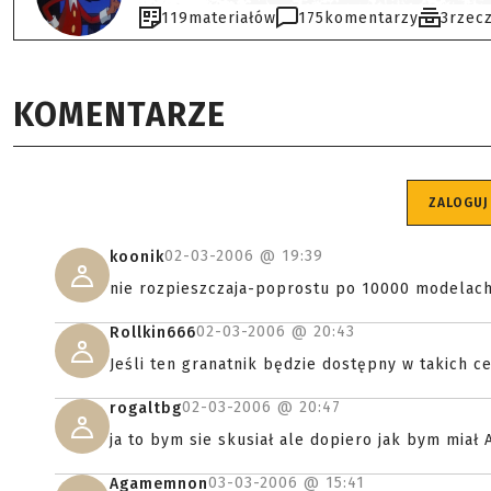
119
materiałów
175
komentarzy
3
rzec
KOMENTARZE
ZALOGUJ
02-03-2006 @
19:39
koonik
nie rozpieszczaja-poprostu po 10000 modelach
02-03-2006 @
20:43
Rollkin666
Jeśli ten granatnik będzie dostępny w takich ce
02-03-2006 @
20:47
rogaltbg
ja to bym sie skusiał ale dopiero jak bym miał 
03-03-2006 @
15:41
Agamemnon