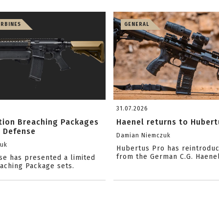
ARBINES
GENERAL
31.07.2026
ition Breaching Packages
Haenel returns to Hubert
l Defense
Damian Niemczuk
zuk
Hubertus Pro has reintrodu
from the German C.G. Haene
se has presented a limited
eaching Package sets.