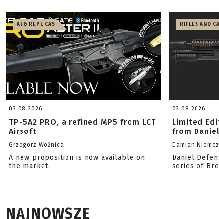
AEG REPLICAS
RIFLES AND C
03.08.2026
02.08.2026
TP-5A2 PRO, a refined MP5 from LCT
Limited Ed
Airsoft
from Danie
Grzegorz Woźnica
Damian Niemc
A new proposition is now available on
Daniel Defen
the market.
series of Br
NAJNOWSZE