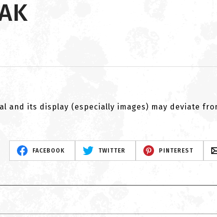
 AK
al and its display (especially images) may deviate fr
FACEBOOK
TWITTER
PINTEREST