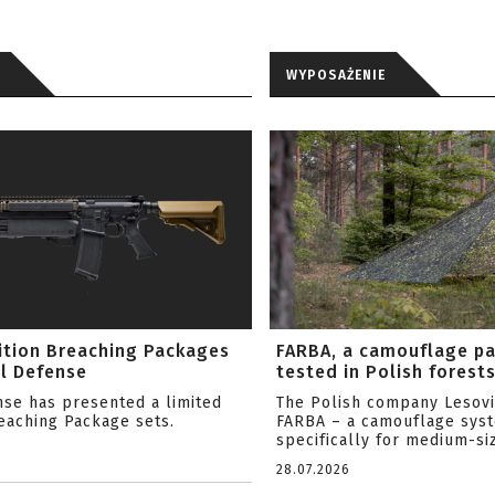
WYPOSAŻENIE
ition Breaching Packages
FARBA, a camouflage p
l Defense
tested in Polish forest
nse has presented a limited
The Polish company Lesov
reaching Package sets.
FARBA – a camouflage sys
specifically for medium-siz
28.07.2026