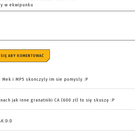
zy w ekwipunku
 SIĘ ABY KOMENTOWAĆ
 Mek i MP5 skonczyly im sie pomysly :P
nach jak inne granatniki CA (600 zł) to się skuszę :P
AK:D:D