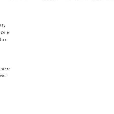
rzy
ogóle
t za
 stara
 PKP