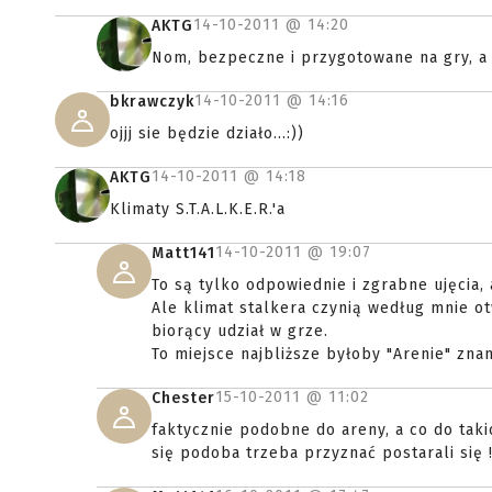
14-10-2011 @
14:20
AKTG
Nom, bezpeczne i przygotowane na gry, a n
14-10-2011 @
14:16
bkrawczyk
ojjj sie będzie działo...:))
14-10-2011 @
14:18
AKTG
Klimaty S.T.A.L.K.E.R.'a
14-10-2011 @
19:07
Matt141
To są tylko odpowiednie i zgrabne ujęcia, 
Ale klimat stalkera czynią według mnie ot
biorący udział w grze.
To miejsce najbliższe byłoby "Arenie" znan
15-10-2011 @
11:02
Chester
faktycznie podobne do areny, a co do taki
się podoba trzeba przyznać postarali się 