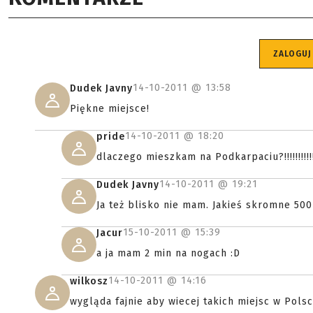
ZALOGUJ
14-10-2011 @
13:58
Dudek Javny
Piękne miejsce!
14-10-2011 @
18:20
pride
dlaczego mieszkam na Podkarpaciu?!!!!!!!!!!!!
14-10-2011 @
19:21
Dudek Javny
Ja też blisko nie mam. Jakieś skromne 500
15-10-2011 @
15:39
Jacur
a ja mam 2 min na nogach :D
14-10-2011 @
14:16
wilkosz
wygląda fajnie aby wiecej takich miejsc w Pols