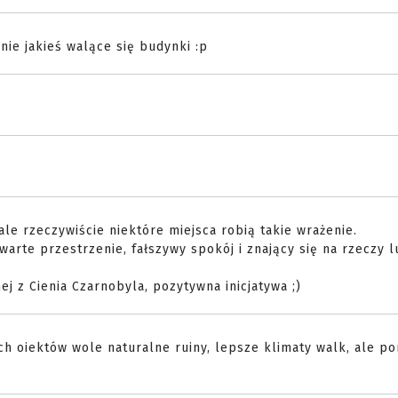
ie jakieś walące się budynki :p
ale rzeczywiście niektóre miejsca robią takie wrażenie.
warte przestrzenie, fałszywy spokój i znający się na rzeczy l
ej z Cienia Czarnobyla, pozytywna inicjatywa ;)
ch oiektów wole naturalne ruiny, lepsze klimaty walk, ale p
!