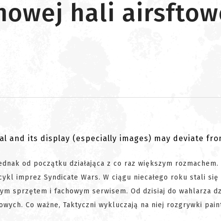
nowej hali airsftow
al and its display (especially images) may deviate fr
jednak od początku działająca z co raz większym rozmachem.
kl imprez Syndicate Wars. W ciągu niecałego roku stali się
 sprzętem i fachowym serwisem. Od dzisiaj do wahlarza dzi
owych. Co ważne, Taktyczni wykluczają na niej rozgrywki pain