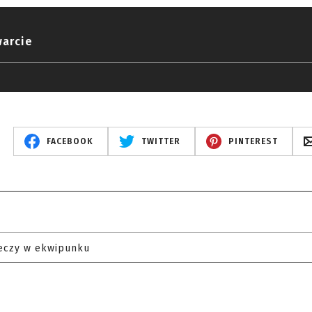
warcie
FACEBOOK
TWITTER
PINTEREST
eczy w ekwipunku