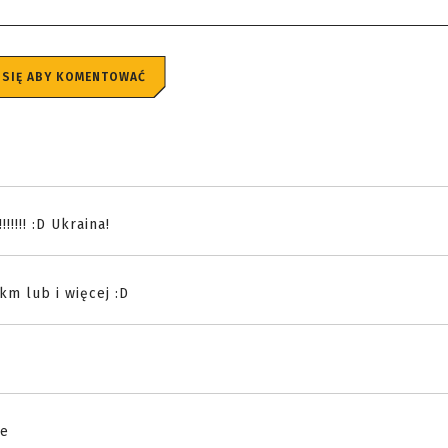
 SIĘ ABY KOMENTOWAĆ
!!!!! :D Ukraina!
km lub i więcej :D
ce