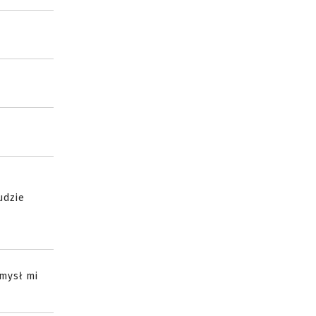
udzie
omysł mi