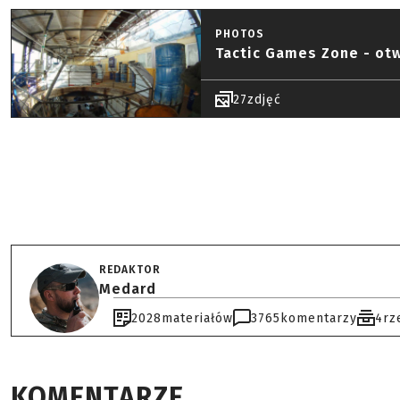
PHOTOS
Tactic Games Zone - ot
27
zdjęć
REDAKTOR
Medard
2028
materiałów
3765
komentarzy
4
rz
KOMENTARZE