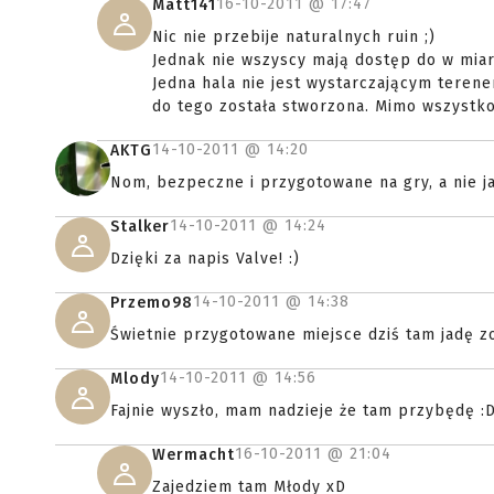
16-10-2011 @
17:47
Matt141
Nic nie przebije naturalnych ruin ;)
Jednak nie wszyscy mają dostęp do w miar
Jedna hala nie jest wystarczającym terene
do tego została stworzona. Mimo wszystko
14-10-2011 @
14:20
AKTG
Nom, bezpeczne i przygotowane na gry, a nie ja
14-10-2011 @
14:24
Stalker
Dzięki za napis Valve! :)
14-10-2011 @
14:38
Przemo98
Świetnie przygotowane miejsce dziś tam jadę z
14-10-2011 @
14:56
Mlody
Fajnie wyszło, mam nadzieje że tam przybędę :
16-10-2011 @
21:04
Wermacht
Zajedziem tam Młody xD