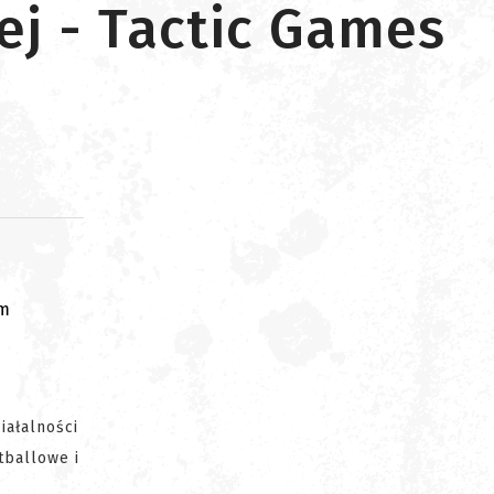
ej - Tactic Games
om
ałalności
tballowe i