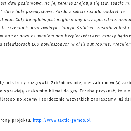
st dwu poziomowa. Na jej terenie znajduje się tzw. sekcja m
4 duże hale przemysłowe. Każda z sekcji została oddzielnie
limat. Cały kompleks jest nagłośniony oraz specjalnie, różno
mieszczeniach poza zwykłym, białym światłem zostało zainsta
em kamer poza czuwaniem nad bezpieczeństwem graczy będzi
na telewizorach LCD powieszonych w chill out roomie. Pracuje
alę od strony rozgrywki. Zróżnicowanie, nieszablonowość zar
 sprawiają znakomity klimat do gry. Trzeba przyznać, że nie 
dlatego polecamy i serdecznie wszystkich zapraszamy już dzi
stronę projektu:
http://www.tactic-games.pl