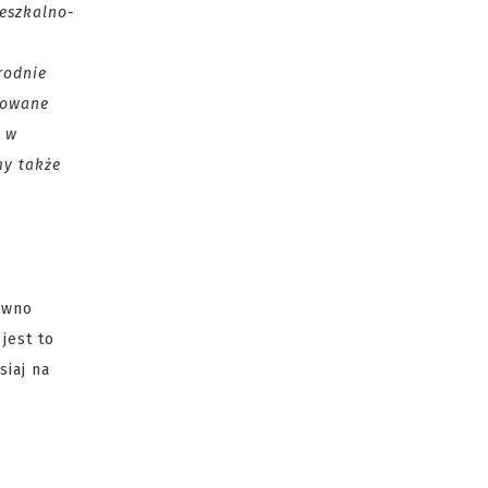
ieszkalno-
rodnie
lowane
e w
my także
ówno
jest to
siaj na