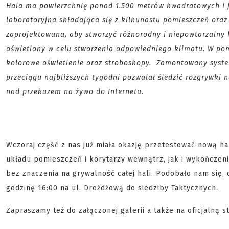
Hala ma powierzchnię ponad 1.500 metrów kwadratowych i je
laboratoryjna składająca się z kilkunastu pomieszczeń oraz 
zaprojektowana, aby stworzyć różnorodny i niepowtarzalny k
oświetlony w celu stworzenia odpowiedniego klimatu. W po
kolorowe oświetlenie oraz stroboskopy. Zamontowany syst
przeciągu najbliższych tygodni pozwalał śledzić rozgrywki 
nad przekazem na żywo do Internetu.
Wczoraj część z nas już miała okazję przetestować nową h
układu pomieszczeń i korytarzy wewnątrz, jak i wykończenie
bez znaczenia na grywalność całej hali. Podobało nam się, 
godzinę 16:00 na ul. Drożdżową do siedziby Taktycznych.
Zapraszamy też do załączonej galerii a także na oficjalną 