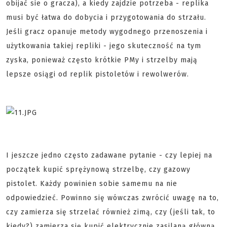
obijać sie o gracza), a kiedy zajdzie potrzeba - replika
musi być łatwa do dobycia i przygotowania do strzału.
Jeśli gracz opanuje metody wygodnego przenoszenia i
użytkowania takiej repliki - jego skuteczność na tym
zyska, ponieważ często krótkie PMy i strzelby mają
lepsze osiągi od replik pistoletów i rewolwerów.
I jeszcze jedno często zadawane pytanie - czy lepiej na
początek kupić sprężynową strzelbę, czy gazowy
pistolet. Każdy powinien sobie samemu na nie
odpowiedzieć. Powinno się wówczas zwrócić uwagę na to,
czy zamierza się strzelać również zimą, czy (jeśli tak, to
kiedy?) zamierza się kupić elektrycznie zasilaną główną