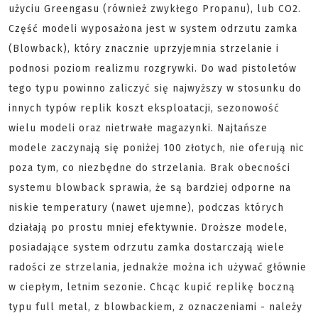
użyciu Greengasu (również zwykłego Propanu), lub CO2.
Część modeli wyposażona jest w system odrzutu zamka
(Blowback), który znacznie uprzyjemnia strzelanie i
podnosi poziom realizmu rozgrywki. Do wad pistoletów
tego typu powinno zaliczyć się najwyższy w stosunku do
innych typów replik koszt eksploatacji, sezonowość
wielu modeli oraz nietrwałe magazynki. Najtańsze
modele zaczynają się poniżej 100 złotych, nie oferują nic
poza tym, co niezbędne do strzelania. Brak obecności
systemu blowback sprawia, że są bardziej odporne na
niskie temperatury (nawet ujemne), podczas których
działają po prostu mniej efektywnie. Droższe modele,
posiadające system odrzutu zamka dostarczają wiele
radości ze strzelania, jednakże można ich używać głównie
w ciepłym, letnim sezonie. Chcąc kupić replikę boczną
typu full metal, z blowbackiem, z oznaczeniami - należy