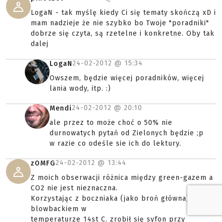
LogaN - tak myślę kiedy Ci się tematy skończą xD i
mam nadzieje że nie szybko bo Twoje "poradniki"
dobrze się czyta, są rzetelne i konkretne. Oby tak
dalej
24-02-2012 @
15:34
LogaN
Owszem, będzie więcej poradników, więcej
lania wody, itp. :)
24-02-2012 @
20:10
Mendi
ale przez to może choć o 50% nie
durnowatych pytań od Zielonych będzie ;p
w razie co odeśle sie ich do lektury.
24-02-2012 @
13:44
zOMFG
Z moich obserwacji różnica między green-gazem a
CO2 nie jest nieznaczna.
Korzystając z boczniaka (jako broń główna) KJW z
blowbackiem w
temperaturze 14st C. zrobił się syfon przy