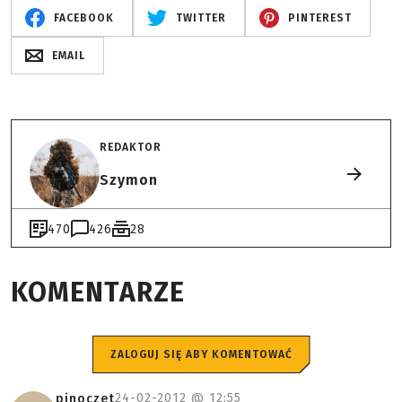
FACEBOOK
TWITTER
PINTEREST
EMAIL
REDAKTOR
Szymon
470
426
28
KOMENTARZE
ZALOGUJ SIĘ ABY KOMENTOWAĆ
24-02-2012 @
12:55
pinoczet