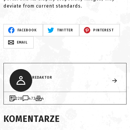
deviate from current standards.
FACEBOOK
TWITTER
PINTEREST
EMAIL
REDAKTOR
228
473
4
KOMENTARZE