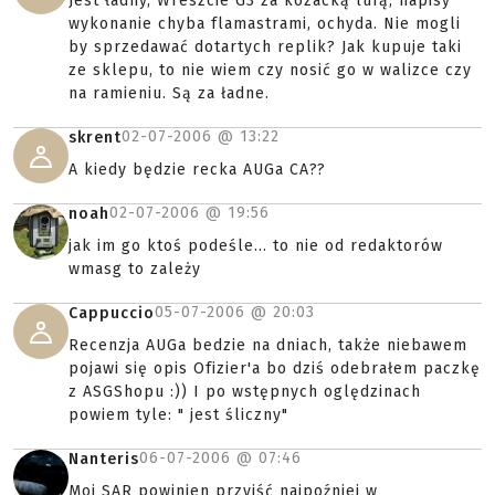
Jest ładny, Wreszcie G3 za kozacką lufą, napisy
wykonanie chyba flamastrami, ochyda. Nie mogli
by sprzedawać dotartych replik? Jak kupuje taki
ze sklepu, to nie wiem czy nosić go w walizce czy
na ramieniu. Są za ładne.
02-07-2006 @
13:22
skrent
A kiedy będzie recka AUGa CA??
02-07-2006 @
19:56
noah
jak im go ktoś podeśle... to nie od redaktorów
wmasg to zależy
05-07-2006 @
20:03
Cappuccio
Recenzja AUGa bedzie na dniach, także niebawem
pojawi się opis Ofizier'a bo dziś odebrałem paczkę
z ASGShopu :)) I po wstępnych oględzinach
powiem tyle: " jest śliczny"
06-07-2006 @
07:46
Nanteris
Moj SAR powinien przyjść najpoźniej w