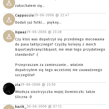
zakochałem się...
29-06-2006 @
22:47
Cappuccio
Dodali już fotki.... piękny...
29-06-2006 @
23:28
Xqwaz
Czy ktoś was dopatrzył się przedniego mocowania
do pasa taktycznego? Czyżby kolejny z moich
&quot;wybranych&quot; nie miał tego przydatnego
standardu? :(
Przepraszam za zamieszanie... właśnie
dopatrzyłem się tego wcześniej nie zauważonego
szczegółu!!
29-06-2006 @
23:50
zia
Młodsza siostrzyczka mojej Dominiczki, także
śliczna :D
30-06-2006 @
07:12
kazik_