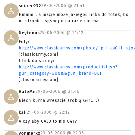
29-06-2006 @
21:41
sniper932
Hmmm... a macie może jakiegoś linka do fotek, bo
na stronie asgshopu na razie nie ma.
29-06-2006 @
21:42
Deytonus
Foty:
http://www.classicarmy.com/photo/_pi1_ca011_s.jp
[classicarmy.com]
I link do strony:
http://www.classicarmy.com/productlist.jsp?
gun_category=GUN&&gun_brand=DEF
[classicarmy.com]
29-06-2006 @
21:46
HateMe
Niech kurna wreszcie zrobią G41... :)
29-06-2006 @
22:12
kali
A czy aby CA33 to nie G41?
29-06-2006 @
22:36
vonmarxx