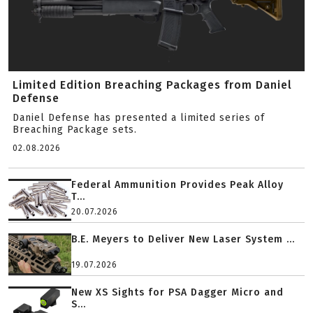
Limited Edition Breaching Packages from Daniel
Defense
Daniel Defense has presented a limited series of
Breaching Package sets.
02.08.2026
Federal Ammunition Provides Peak Alloy
T...
20.07.2026
B.E. Meyers to Deliver New Laser System ...
19.07.2026
New XS Sights for PSA Dagger Micro and
S...