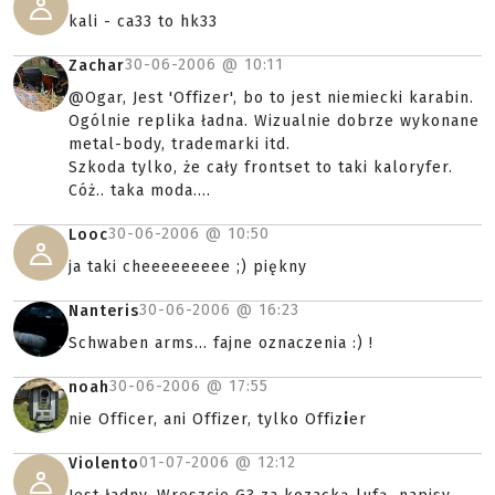
kali - ca33 to hk33
30-06-2006 @
10:11
Zachar
@Ogar, Jest 'Offizer', bo to jest niemiecki karabin.
Ogólnie replika ładna. Wizualnie dobrze wykonane
metal-body, trademarki itd.
Szkoda tylko, że cały frontset to taki kaloryfer.
Cóż.. taka moda....
30-06-2006 @
10:50
Looc
ja taki cheeeeeeeee ;) piękny
30-06-2006 @
16:23
Nanteris
Schwaben arms... fajne oznaczenia :) !
30-06-2006 @
17:55
noah
nie Officer, ani Offizer, tylko Offiz
i
er
01-07-2006 @
12:12
Violento