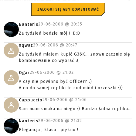
ZALOGUJ SIĘ ABY KOMENTOWAĆ
29-06-2006 @
20:35
Nanteris
Za tydzień bedzie mój ! :D:D
29-06-2006 @
20:47
Xqwaz
Za tydzień miałem kupić G36K... znowu zacznie się
kombinowanie co wybrać :(
29-06-2006 @
21:02
Ogar
A czy nie powinno być Officer? :)
A co do samej repliki to cud miód i orzeszki :))
29-06-2006 @
21:06
Cappuccio
Sam mam smaka na niego :) Bardzo ładna replika...
29-06-2006 @
21:32
Nanteris
Elegancja , klasa , piękno !