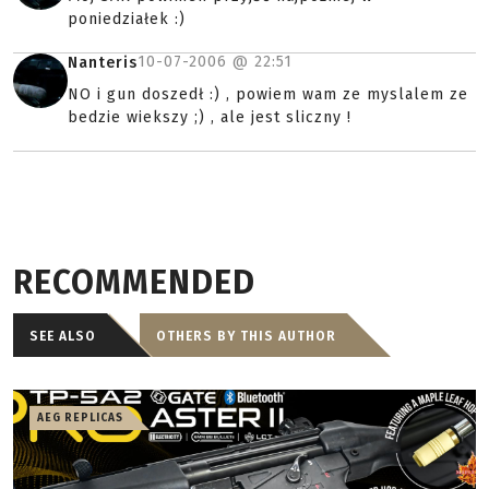
poniedziałek :)
10-07-2006 @
22:51
Nanteris
NO i gun doszedł :) , powiem wam ze myslalem ze
bedzie wiekszy ;) , ale jest sliczny !
RECOMMENDED
SEE ALSO
OTHERS BY THIS AUTHOR
AEG REPLICAS