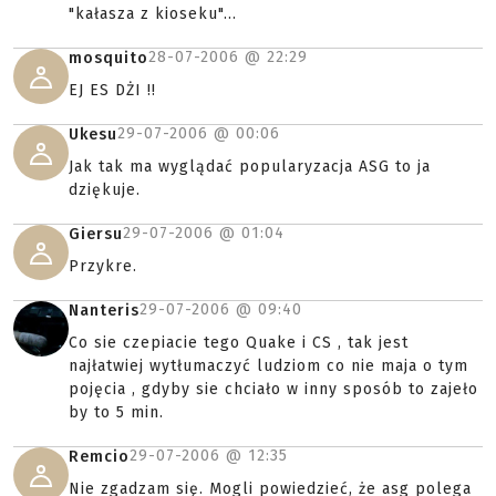
"kałasza z kioseku"...
28-07-2006 @
22:29
mosquito
EJ ES DŻI !!
29-07-2006 @
00:06
Ukesu
Jak tak ma wyglądać popularyzacja ASG to ja
dziękuje.
29-07-2006 @
01:04
Giersu
Przykre.
29-07-2006 @
09:40
Nanteris
Co sie czepiacie tego Quake i CS , tak jest
najłatwiej wytłumaczyć ludziom co nie maja o tym
pojęcia , gdyby sie chciało w inny sposób to zajeło
by to 5 min.
29-07-2006 @
12:35
Remcio
Nie zgadzam się. Mogli powiedzieć, że asg polega