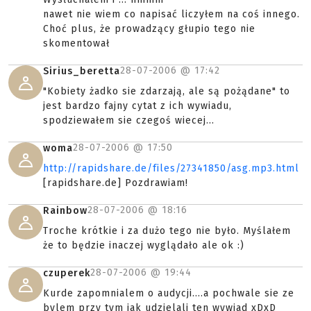
nawet nie wiem co napisać liczyłem na coś innego.
Choć plus, że prowadzący głupio tego nie
skomentował
28-07-2006 @
17:42
Sirius_beretta
"Kobiety żadko sie zdarzają, ale są pożądane" to
jest bardzo fajny cytat z ich wywiadu,
spodziewałem sie czegoś wiecej...
28-07-2006 @
17:50
woma
http://rapidshare.de/files/27341850/asg.mp3.html
[rapidshare.de] Pozdrawiam!
28-07-2006 @
18:16
Rainbow
Troche krótkie i za dużo tego nie było. Myślałem
że to będzie inaczej wyglądało ale ok :)
28-07-2006 @
19:44
czuperek
Kurde zapomnialem o audycji....a pochwale sie ze
bylem przy tym jak udzielali ten wywiad xDxD