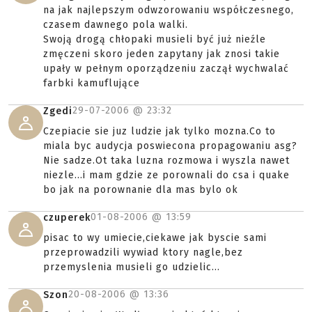
na jak najlepszym odwzorowaniu współczesnego,
czasem dawnego pola walki.
Swoją drogą chłopaki musieli być już nieźle
zmęczeni skoro jeden zapytany jak znosi takie
upały w pełnym oporządzeniu zaczął wychwalać
farbki kamuflujące
29-07-2006 @
23:32
Zgedi
Czepiacie sie juz ludzie jak tylko mozna.Co to
miala byc audycja poswiecona propagowaniu asg?
Nie sadze.Ot taka luzna rozmowa i wyszla nawet
niezle...i mam gdzie ze porownali do csa i quake
bo jak na porownanie dla mas bylo ok
01-08-2006 @
13:59
czuperek
pisac to wy umiecie,ciekawe jak byscie sami
przeprowadzili wywiad ktory nagle,bez
przemyslenia musieli go udzielic...
20-08-2006 @
13:36
Szon