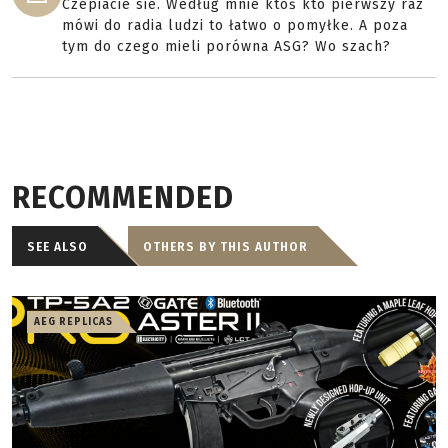
Czepiacie sie. Według mnie ktoś kto pierwszy raz
mówi do radia ludzi to łatwo o pomyłke. A poza
tym do czego mieli porówna ASG? Wo szach?
RECOMMENDED
SEE ALSO
OTHERS BY THIS AUTHOR
AEG REPLICAS