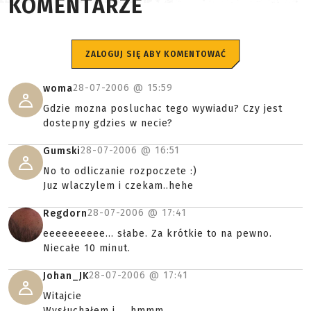
KOMENTARZE
ZALOGUJ SIĘ ABY KOMENTOWAĆ
28-07-2006 @
15:59
woma
Gdzie mozna posluchac tego wywiadu? Czy jest
dostepny gdzies w necie?
28-07-2006 @
16:51
Gumski
No to odliczanie rozpoczete :)
Juz wlaczylem i czekam..hehe
28-07-2006 @
17:41
Regdorn
eeeeeeeeee... słabe. Za krótkie to na pewno.
Niecałe 10 minut.
28-07-2006 @
17:41
Johan_JK
Witajcie
Wysłuchałem i ... hmmm