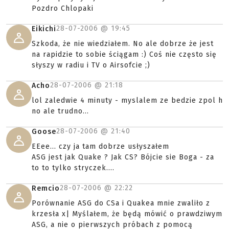
Pozdro Chlopaki
28-07-2006 @
19:45
Eikichi
Szkoda, że nie wiedziałem. No ale dobrze że jest
na rapidzie to sobie ściągam :) Coś nie często się
słyszy w radiu i TV o Airsofcie ;)
28-07-2006 @
21:18
Acho
lol zaledwie 4 minuty - myslalem ze bedzie zpol h
no ale trudno...
28-07-2006 @
21:40
Goose
EEee... czy ja tam dobrze usłyszałem
ASG jest jak Quake ? Jak CS? Bójcie sie Boga - za
to to tylko stryczek....
28-07-2006 @
22:22
Remcio
Porównanie ASG do CSa i Quakea mnie zwaliło z
krzesła x| Myślałem, że będą mówić o prawdziwym
ASG, a nie o pierwszych próbach z pomocą