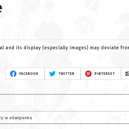
e
al and its display (especially images) may deviate fr
FACEBOOK
TWITTER
PINTEREST
zy w ekwipunku