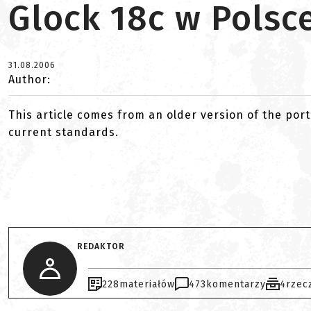
Glock 18c w Polsc
31.08.2006
Author:
This article comes from an older version of the port
current standards.
REDAKTOR
228
materiałów
473
komentarzy
4
rzec