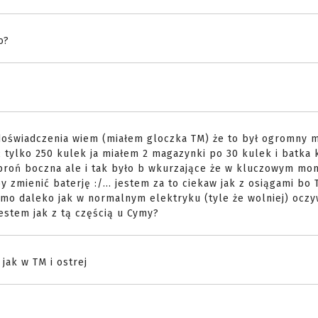
o?
doświadczenia wiem (miałem gloczka TM) że to był ogromny m
ć tylko 250 kulek ja miałem 2 magazynki po 30 kulek i batka 
a broń boczna ale i tak było b wkurzające że w kluczowym mo
 zmienić baterję :/... jestem za to ciekaw jak z osiągami bo
amo daleko jak w normalnym elektryku (tyle że wolniej) oczy
estem jak z tą częścią u Cymy?
jak w TM i ostrej