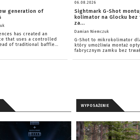
06.08.2026
ew generation of
Sightmark G-Shot montu
s
kolimator na Glocku bez
za...
zuk
Damian Niemczuk
iences has created an
ce that uses a controlled
G-Shot to mikrokolimator dl
ead of traditional baffle...
który umożliwia montaż opty
fabrycznym zamku bez trwał
WYPOSAŻENIE