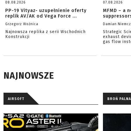
08.08.2026
07.08.2026
PP-19 Vityaz- uzupełnienie oferty
MFMD – a n
replik AV/AK od Vega Force ...
suppressor
Grzegorz Woźnica
Damian Niemc
Najnowsza replika z serii Wschodnich
Strategic Sc
Konstrukcji
exhaust devi
gas flow inst
NAJNOWSZE
AIRSOFT
BROŃ PALNA