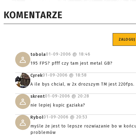
KOMENTARZE
ZALOGUJ
01-09-2006 @
18:46
tobola
195 FPS? pfff czy tam jest metal GB?
01-09-2006 @
18:58
Cyrek
A ile bys chcial, w 2x drozszym TM jest 220fps.
01-09-2006 @
20:28
skrent
nie lepiej kupic gaziaka?
01-09-2006 @
20:53
Rybol
myśle że jest to lepsze rozwiazanie bo w końcu 
problemów