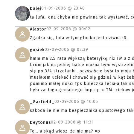
01-09-2006 @
23:48
Dalej
ta lufa.. ona chyba nie powinna tak wystawać, c
02-09-2006 @
00:02
Alastor
Zgadza się, lufa w tym glocku jest dziwna :D.
02-09-2006 @
02:39
gosiek
hmm ma 2.5 raza większą bateryjkę niż TM a z 
broni jak na jednej batce można było wystrzeli
się po 3/4 strzelanki.. oczywiście była to moj
musiałem uciekać i chować się gdzieś w kąt żeby
pomimo małej ilości fps kuleczka leciała tak s
była zasługa genialnego hop up-u TM...ciekaw j
02-09-2006 @
10:05
_Garfield_
szkoda że nie ma bezpiecznika spustowego tak 
02-09-2006 @
11:31
Deytonus
Te... a skąd wiesz, że nie ma? =p