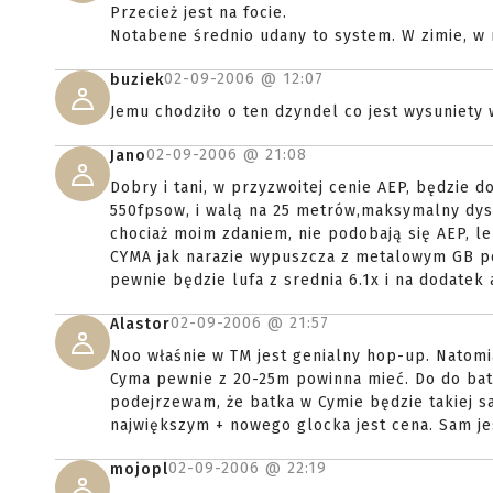
Przecież jest na focie.
Notabene średnio udany to system. W zimie, w 
02-09-2006 @
12:07
buziek
Jemu chodziło o ten dzyndel co jest wysuniety 
02-09-2006 @
21:08
Jano
Dobry i tani, w przyzwoitej cenie AEP, będzie 
550fpsow, i walą na 25 metrów,maksymalny dysta
chociaż moim zdaniem, nie podobają się AEP, l
CYMA jak narazie wypuszcza z metalowym GB pó
pewnie będzie lufa z srednia 6.1x i na dodate
02-09-2006 @
21:57
Alastor
Noo właśnie w TM jest genialny hop-up. Natomia
Cyma pewnie z 20-25m powinna mieć. Do do bat
podejrzewam, że batka w Cymie będzie takiej sa
największym + nowego glocka jest cena. Sam j
02-09-2006 @
22:19
mojopl