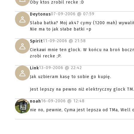
Oby ktos zrobil recke :D
07-09-2006 @
07:59
Deytonus
Slaba batka? Moj ak47 cymy (1200 mah) wywalił
Nie ma to jak słabe batki =p
11-09-2006 @
21:58
Spirit
Ciekawi mnie ten glock. W końcu na broń boczn
zrobi recke ;P.
13-09-2006 @
22:42
Link
Jak uzbieram kasę to sobie go kupię.
Jest lepszy na pewno niż elektryczny glock TM
16-09-2006 @
12:48
noah
nie no, pewnie, Cyma jest lepsza od TMa, Well 