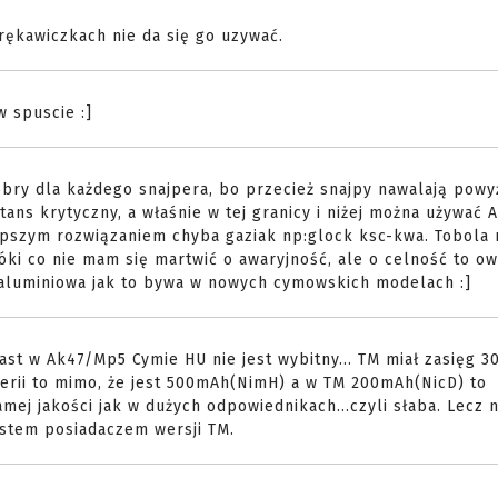
rękawiczkach nie da się go uzywać.
w spuscie :]
dobry dla każdego snajpera, bo przecież snajpy nawalają powy
ns krytyczny, a właśnie w tej granicy i niżej można używać A
epszym rozwiązaniem chyba gaziak np:glock ksc-kwa. Tobola n
ki co nie mam się martwić o awaryjność, ale o celność to o
k aluminiowa jak to bywa w nowych cymowskich modelach :]
st w Ak47/Mp5 Cymie HU nie jest wybitny... TM miał zasięg 3
erii to mimo, że jest 500mAh(NimH) a w TM 200mAh(NicD) to
mej jakości jak w dużych odpowiednikach...czyli słaba. Lecz
estem posiadaczem wersji TM.