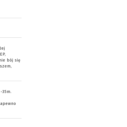
żej
EP,
ie bój się
wszem,
0-35m.
 napewno