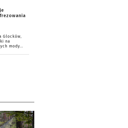
je
 frezowania
a Glocków,
ki na
ych mody...