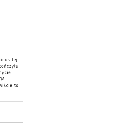
inus tej
kończyła
męcie
 TM
wiście to