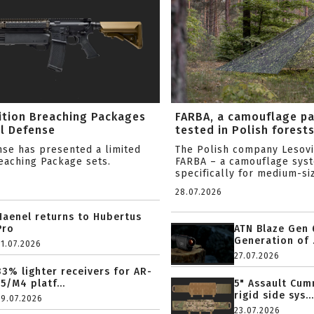
ition Breaching Packages
FARBA, a camouflage p
l Defense
tested in Polish forest
nse has presented a limited
The Polish company Lesov
reaching Package sets.
FARBA – a camouflage sys
specifically for medium-siz
28.07.2026
Haenel returns to Hubertus
Pro
ATN Blaze Gen 
Generation of .
31.07.2026
27.07.2026
33% lighter receivers for AR-
15/M4 platf...
5" Assault Cu
rigid side sys...
29.07.2026
23.07.2026