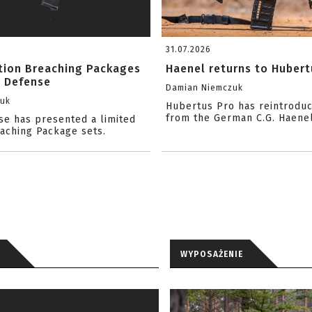
31.07.2026
ition Breaching Packages
Haenel returns to Hubert
l Defense
Damian Niemczuk
zuk
Hubertus Pro has reintrodu
from the German C.G. Haene
se has presented a limited
eaching Package sets.
WYPOSAŻENIE