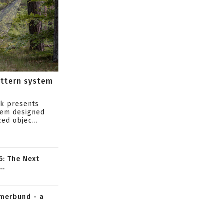
attern system
s
ik presents
tem designed
ed objec...
6: The Next
..
mmerbund - a