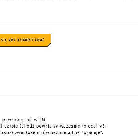
 SIĘ ABY KOMENTOWAĆ
 z powrotem niż w TM
ś czasie (chodź pewnie za wcześnie to oceniać)
astikowym łożem również nieładnie "pracuje".