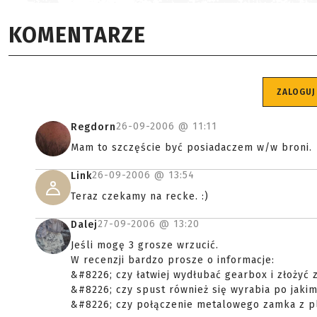
KOMENTARZE
ZALOGUJ
26-09-2006 @
11:11
Regdorn
Mam to szczęście być posiadaczem w/w broni.
26-09-2006 @
13:54
Link
Teraz czekamy na recke. :)
27-09-2006 @
13:20
Dalej
Jeśli mogę 3 grosze wrzucić.
W recenzji bardzo prosze o informacje:
&#8226; czy łatwiej wydłubać gearbox i złożyć
&#8226; czy spust również się wyrabia po jakim
&#8226; czy połączenie metalowego zamka z pl