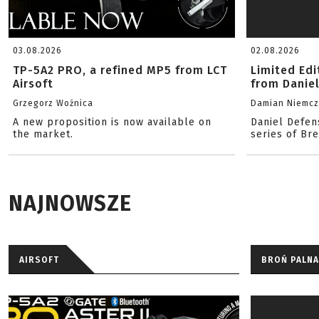
03.08.2026
02.08.2026
TP-5A2 PRO, a refined MP5 from LCT
Limited Ed
Airsoft
from Danie
Grzegorz Woźnica
Damian Niemc
A new proposition is now available on
Daniel Defen
the market.
series of Br
NAJNOWSZE
AIRSOFT
BROŃ PALNA