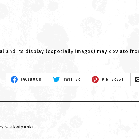
al and its display (especially images) may deviate fr
FACEBOOK
TWITTER
PINTEREST
zy w ekwipunku