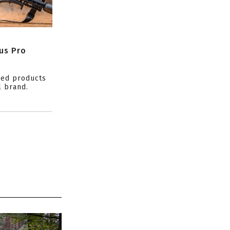
us Pro
ced products
l brand.