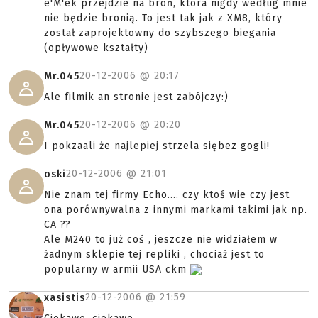
e'M'ek przejdzie na broń, która nigdy według mnie
nie będzie bronią. To jest tak jak z XM8, który
został zaprojektowny do szybszego biegania
(opływowe kształty)
20-12-2006 @
20:17
Mr.045
Ale filmik an stronie jest zabójczy:)
20-12-2006 @
20:20
Mr.045
I pokzaali że najlepiej strzela siębez gogli!
20-12-2006 @
21:01
oski
Nie znam tej firmy Echo.... czy ktoś wie czy jest
ona porównywalna z innymi markami takimi jak np.
CA ??
Ale M240 to już coś , jeszcze nie widziałem w
żadnym sklepie tej repliki , chociaż jest to
popularny w armii USA ckm
20-12-2006 @
21:59
xasistis