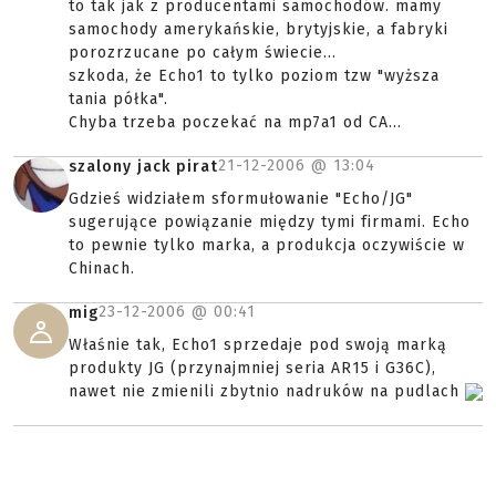
to tak jak z producentami samochodów. mamy
samochody amerykańskie, brytyjskie, a fabryki
porozrzucane po całym świecie...
szkoda, że Echo1 to tylko poziom tzw "wyższa
tania półka".
Chyba trzeba poczekać na mp7a1 od CA...
21-12-2006 @
13:04
szalony jack pirat
Gdzieś widziałem sformułowanie "Echo/JG"
sugerujące powiązanie między tymi firmami. Echo
to pewnie tylko marka, a produkcja oczywiście w
Chinach.
23-12-2006 @
00:41
mig
Właśnie tak, Echo1 sprzedaje pod swoją marką
produkty JG (przynajmniej seria AR15 i G36C),
nawet nie zmienili zbytnio nadruków na pudlach