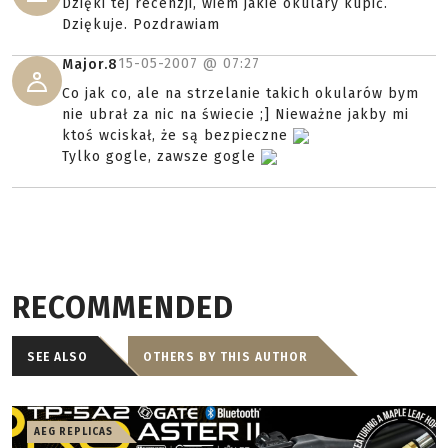
Dzięki tej recenzji, wiem jakie okulary kupić.
Dziękuje. Pozdrawiam
15-05-2007 @
07:27
Major.8
Co jak co, ale na strzelanie takich okularów bym
nie ubrał za nic na świecie ;] Nieważne jakby mi
ktoś wciskał, że są bezpieczne
Tylko gogle, zawsze gogle
RECOMMENDED
SEE ALSO
OTHERS BY THIS AUTHOR
AEG REPLICAS