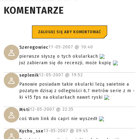
KOMENTARZE
ZALOGUJ SIĘ ABY KOMENTOWAĆ
11-05-2007 @
10:40
Szeregowiec
pierwsze słyszę o tych okularkach
już zabieram się do recenzji, może kupię
12-05-2007 @
19:52
seplenik
Panowie posiadam takie okularki leżą swietnie a
pozatym dzisaj z odległości 6,7 metrów serie z m -
ki 415 fps na okularkach nawet ryski
12-05-2007 @
22:35
M4ti
coś Wam link do capri nie wyszedł
13-05-2007 @
09:45
Kychu_sxe