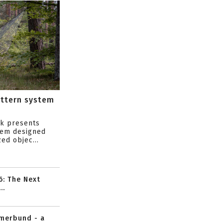
attern system
s
ik presents
tem designed
ed objec...
6: The Next
..
mmerbund - a