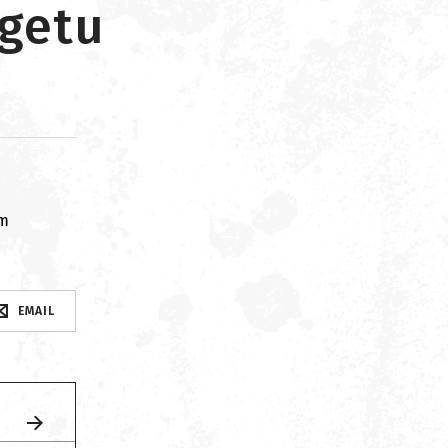
rgetu
om
EMAIL