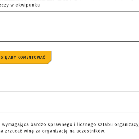
eczy w ekwipunku
 SIĘ ABY KOMENTOWAĆ
ć, wymagająca bardzo sprawnego i licznego sztabu organizacyj
na zrzucać winę za organizację na uczestników.