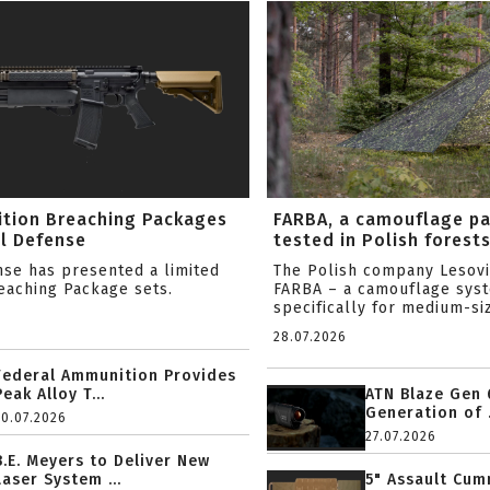
ition Breaching Packages
FARBA, a camouflage p
l Defense
tested in Polish forest
nse has presented a limited
The Polish company Lesov
reaching Package sets.
FARBA – a camouflage sys
specifically for medium-siz
28.07.2026
Federal Ammunition Provides
Peak Alloy T...
ATN Blaze Gen 
Generation of .
20.07.2026
27.07.2026
B.E. Meyers to Deliver New
Laser System ...
5" Assault Cu