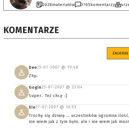
2028
materiałów
3765
komentarzy
4
rz
KOMENTARZE
ZALOGUJ
25-07-2007 @
19:48
Dee
Zhp.
25-07-2007 @
23:04
Gogin
Super.. Też chcę :]
27-07-2007 @
10:53
Xie
Trochę się dziwię.... uczestników ogromna iloś
nie wiem jak z tym było, ale i nie wiem jak moż