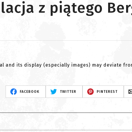
lacja z piątego Be
al and its display (especially images) may deviate fr
FACEBOOK
TWITTER
PINTEREST