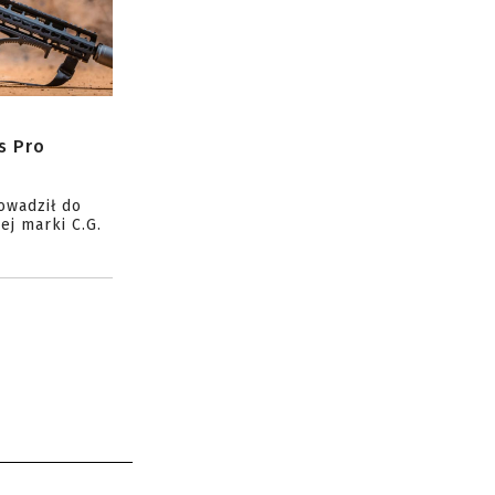
s Pro
owadził do
ej marki C.G.