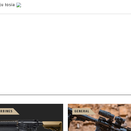
ju łosia
ARBINES
GENERAL