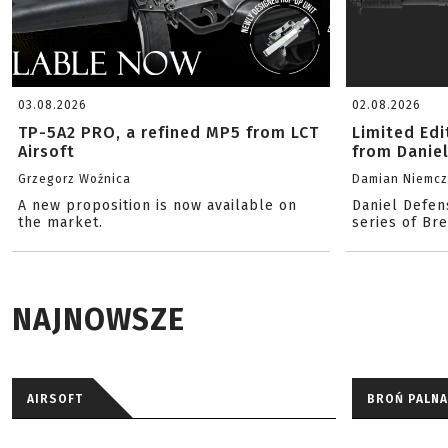
03.08.2026
02.08.2026
TP-5A2 PRO, a refined MP5 from LCT
Limited Ed
Airsoft
from Danie
Grzegorz Woźnica
Damian Niemc
A new proposition is now available on
Daniel Defen
the market.
series of Br
NAJNOWSZE
AIRSOFT
BROŃ PALNA