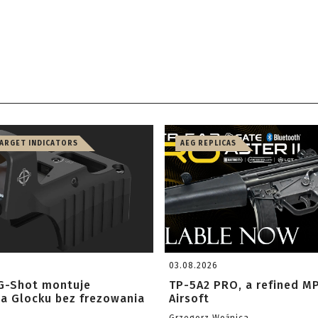
TARGET INDICATORS
AEG REPLICAS
03.08.2026
G-Shot montuje
TP-5A2 PRO, a refined M
na Glocku bez frezowania
Airsoft