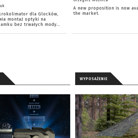
Grzegorz Woźnica
zuk
A new proposition is now av
the market.
krokolimator dla Glocków,
wia montaż optyki na
amku bez trwałych mody...
WYPOSAŻENIE