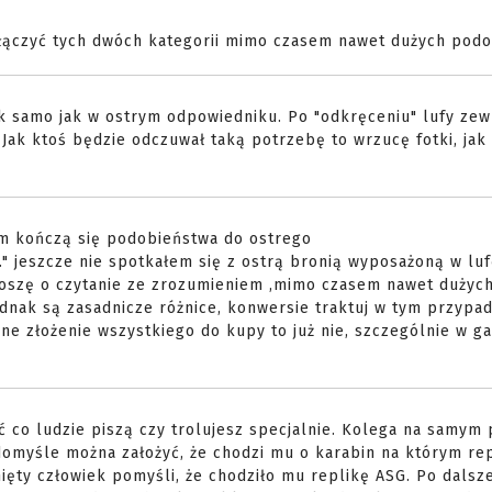
ży łączyć tych dwóch kategorii mimo czasem nawet dużych pod
tak samo jak w ostrym odpowiedniku. Po "odkręceniu" lufy zew
ak ktoś będzie odczuwał taką potrzebę to wrzucę fotki, jak 
tym kończą się podobieństwa do ostrego
 jeszcze nie spotkałem się z ostrą bronią wyposażoną w lu
szę o czytanie ze zrozumieniem ,mimo czasem nawet dużyc
ednak są zasadnicze różnice, konwersie traktuj w tym przypa
ne złożenie wszystkiego do kupy to już nie, szczególnie w g
ć co ludzie piszą czy trolujesz specjalnie. Kolega na samym
omyśle można założyć, że chodzi mu o karabin na którym rep
ięty człowiek pomyśli, że chodziło mu replikę ASG. Po dalsze