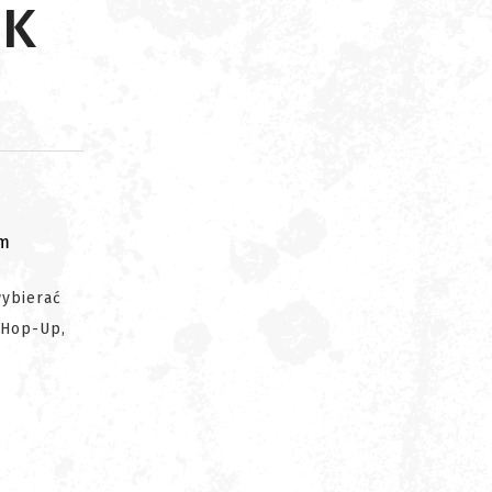
SK
om
wybierać
 Hop-Up,