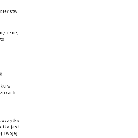
obieństw
nętrzne,
to
fę
h
dku w
azókach
 początku
lika jest
j Twojej