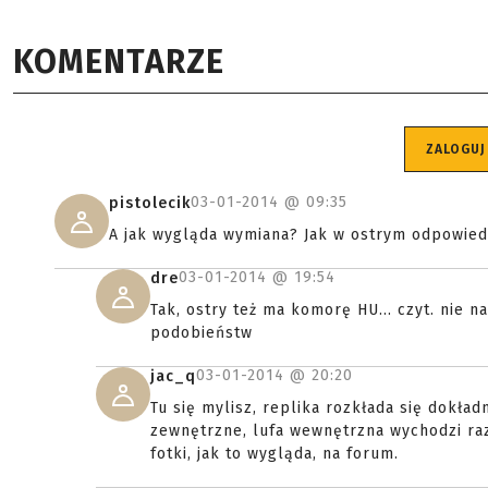
KOMENTARZE
ZALOGUJ
03-01-2014 @
09:35
pistolecik
A jak wygląda wymiana? Jak w ostrym odpowied
03-01-2014 @
19:54
dre
Tak, ostry też ma komorę HU... czyt. nie 
podobieństw
03-01-2014 @
20:20
jac_q
Tu się mylisz, replika rozkłada się dokła
zewnętrzne, lufa wewnętrzna wychodzi ra
fotki, jak to wygląda, na forum.