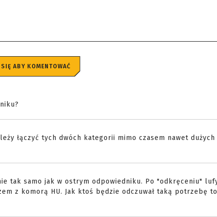
 SIĘ ABY KOMENTOWAĆ
niku?
należy łączyć tych dwóch kategorii mimo czasem nawet dużych
dnie tak samo jak w ostrym odpowiedniku. Po "odkręceniu" luf
zem z komorą HU. Jak ktoś będzie odczuwał taką potrzebę t