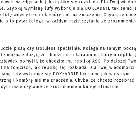
 nawet na zdjęciach, jak replikę się rozkłada. Dla Twej wiado
inale. Szybką wymianę lufy wykonuje się DOKŁADNIE tak samo j
 lufę wewnętrzną i komórę nie ma znaczenia. Chyba, że chc
ie o to pytał kolega, w każdym razie czytanie ze zrozumieni
ludzie piszą czy trolujesz specjalnie. Kolega na samym pocz
e można założyć, że chodzi mu o karabin na którym replika 
człowiek pomyśli, że chodziło mu replikę ASG. Po dalszej Two
t na zdjęciach, jak replikę się rozkłada. Dla Twej wiadomości
wymianę lufy wykonuje się DOKŁADNIE tak samo jak w ostrym
rzną i komórę nie ma znaczenia. Chyba, że chcesz rozebrać 
ażdym razie czytanie ze zrozumieniem kuleje strasznie.