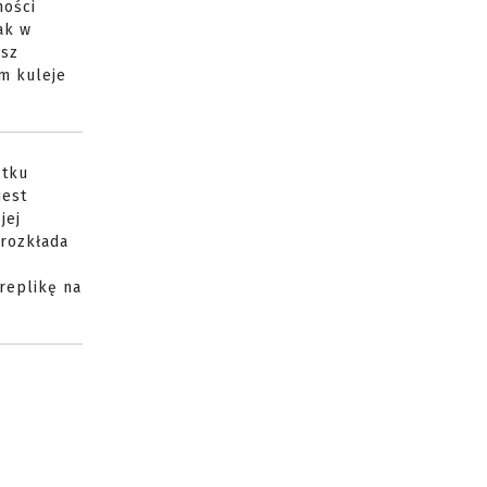
mości
ak w
esz
em kuleje
ątku
jest
jej
 rozkłada
replikę na