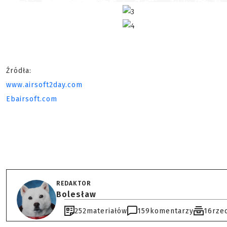
Źródła:
www.airsoft2day.com
Ebairsoft.com
REDAKTOR
Bolesław
252
materiałów
159
komentarzy
16
rze