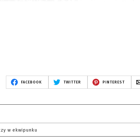
FACEBOOK
TWITTER
PINTEREST
czy w ekwipunku