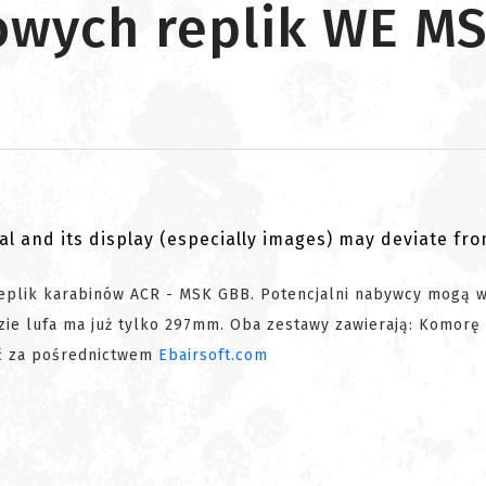
owych replik WE M
al and its display (especially images) may deviate fr
eplik karabinów ACR - MSK GBB. Potencjalni nabywcy mogą 
zie lufa ma już tylko 297mm. Oba zestawy zawierają: Komorę
ć za pośrednictwem
Ebairsoft.com