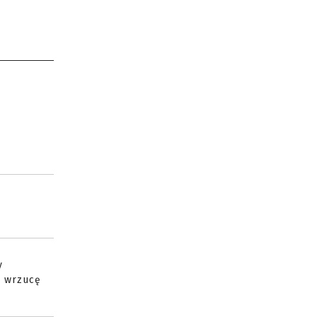
y
o wrzucę