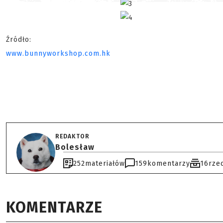
Źródło:
www.bunnyworkshop.com.hk
REDAKTOR
Bolesław
252
materiałów
159
komentarzy
16
rze
KOMENTARZE