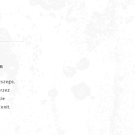
om
ższego,
przez
kie
enit.