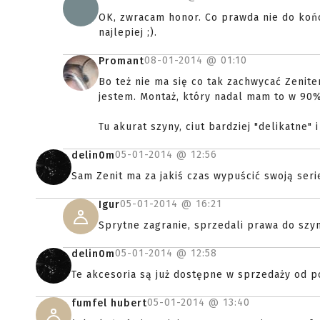
OK, zwracam honor. Co prawda nie do końca
najlepiej ;).
08-01-2014 @
01:10
Promant
Bo też nie ma się co tak zachwycać Zenitem
jestem. Montaż, który nadal mam to w 90% 
Tu akurat szyny, ciut bardziej "delikatne" 
05-01-2014 @
12:56
delin0m
Sam Zenit ma za jakiś czas wypuścić swoją serie
05-01-2014 @
16:21
Igur
Sprytne zagranie, sprzedali prawa do szyn
05-01-2014 @
12:58
delin0m
Te akcesoria są już dostępne w sprzedaży od po
05-01-2014 @
13:40
fumfel hubert