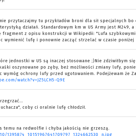
nie przytaczajmy tu przykładów broni dla sił specjalnych bo 
kterystyką działań. Standardowym km w US Army jest M249, a
ę fragment z opisu konstrukcji w Wikipedii: "Lufa szybkowym
wymienić lufę i ponownie zacząć strzelać w czasie poniżej 10
óre jednostki w US są inaczej stosowane ;)Nie zdziwiłbym si
ekaśki oszynowane po zęby, beż możliwości zmiany lufy, poni
ąc wymóg ochrony lufy przed ugotowaniem. Podejżewam że Z
ube.com/watch?v=JZ5LCH5-Q9E
rzegrzać...
chacza", coby ci oralnie lufę chłodził.
s temu na redwolfie i chyba jakością nie grzeszą.
3/10/1395874_10151967641709797_1324662530_n.jpg