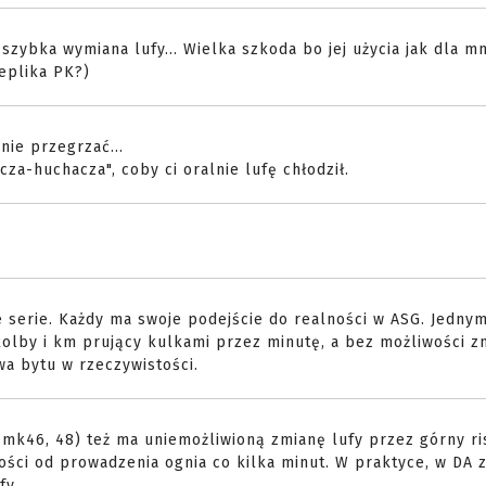
zybka wymiana lufy... Wielka szkoda bo jej użycia jak dla mn
replika PK?)
nie przegrzać...
za-huchacza", coby ci oralnie lufę chłodził.
ie serie. Każdy ma swoje podejście do realności w ASG. Jednym
olby i km prujący kulkami przez minutę, a bez możliwości zm
wa bytu w rzeczywistości.
mk46, 48) też ma uniemożliwioną zmianę lufy przez górny ri
ości od prowadzenia ognia co kilka minut. W praktyce, w DA z
fy.