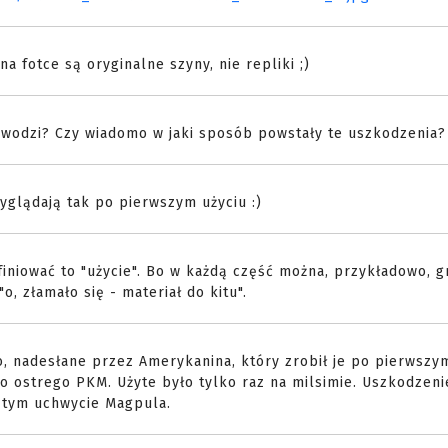
a fotce są oryginalne szyny, nie repliki ;)
owodzi? Czy wiadomo w jaki sposób powstały te uszkodzenia?
wyglądają tak po pierwszym użyciu :)
finiować to "użycie". Bo w każdą część można, przykładowo, 
o, złamało się - materiał do kitu".
o, nadesłane przez Amerykanina, który zrobił je po pierwszy
 do ostrego PKM. Użyte było tylko raz na milsimie. Uszkodzeni
 tym uchwycie Magpula.