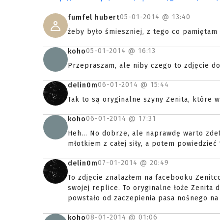
05-01-2014 @
13:40
fumfel hubert
żeby było śmieszniej, z tego co pamiętam n
05-01-2014 @
16:13
koho
Przepraszam, ale niby czego to zdjęcie d
06-01-2014 @
15:44
delin0m
Tak to są oryginalne szyny Zenita, które 
06-01-2014 @
17:31
koho
Heh... No dobrze, ale naprawdę warto zde
młotkiem z całej siły, a potem powiedzieć "
07-01-2014 @
20:49
delin0m
To zdjęcie znalazłem na facebooku Zenitc
swojej replice. To oryginalne łoże Zenita
powstało od zaczepienia pasa nośnego na
08-01-2014 @
01:06
koho