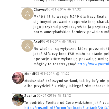
06-01-2014 @
17:32
Chaves
Mk46 i 48 to wersje M249 dla Navy Seals, 
się innymi prawami z zupełnie inną chara
jego przykład przytoczyłeś to ja przytocz
norm amerykańskich żołnierz powinien móc 
06-01-2014 @
18:48
Axel
No właśnie, są wytyczne które przez niekt
jakaś Alfa czy inne FSB miało na stanie p
operacje które wykonują pozwalają omin
mógłby to rozstrzygnąć
http://www.yout
05-01-2014 @
11:27
Mendi
Musisz siać krótszymi seriami, tak by lufy nie p
Albo przydzielić z ekipy jakiegoś "dmuchacza-hu
05-01-2014 @
12:12
Zachar
Te podróby Zenitco od Core widziałem jakiś cza
http://rus.mil.pl/forum/uploads/_attach/201