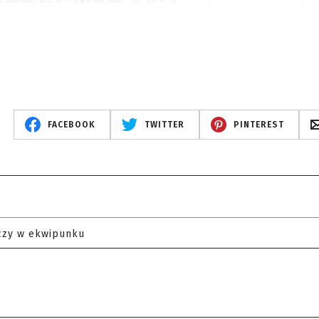
FACEBOOK
TWITTER
PINTEREST
czy w ekwipunku