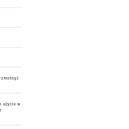
grzmotnąć
m użyciu w
e