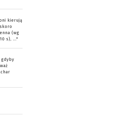
oni kierują
 skoro
ienna (wg
 s), ..."
ę gdyby
eważ
achar