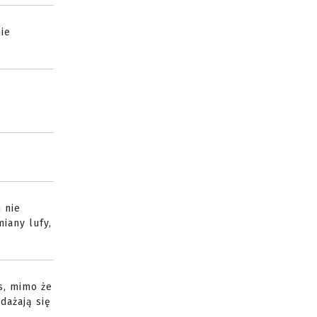
ie
 nie
iany lufy,
s, mimo że
dażają się