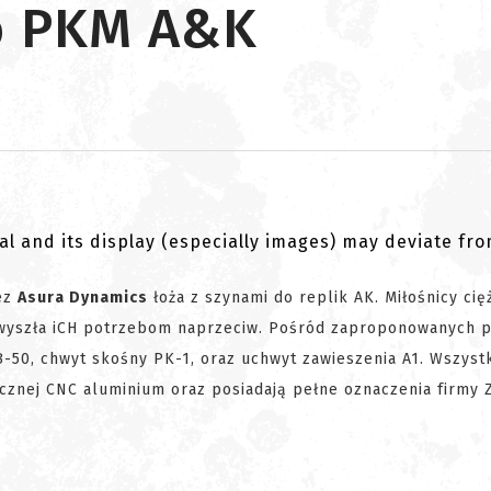
do PKM A&K
al and its display (especially images) may deviate fr
ez
Asura Dynamics
łoża z szynami do replik AK. Miłośnicy cię
e wyszła iCH potrzebom naprzeciw. Pośród zaproponowanych 
50, chwyt skośny PK-1, oraz uchwyt zawieszenia A1. Wszyst
znej CNC aluminium oraz posiadają pełne oznaczenia firmy Z