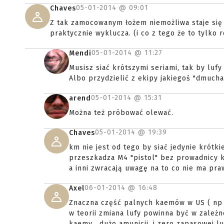
05-01-2014 @
09:01
Chaves
Z tak zamocowanym łożem niemożliwa staje się s
praktycznie wyklucza. (i co z tego że to tylko 
05-01-2014 @
11:27
Mendi
Musisz siać krótszymi seriami, tak by lufy 
Albo przydzielić z ekipy jakiegoś "dmuchac
05-01-2014 @
15:31
arend
Można też próbować olewać.
05-01-2014 @
19:39
Chaves
km nie jest od tego by siać jedynie krótk
przeszkadza M4 "pistol" bez prowadnicy k
a inni zwracają uwagę na to co nie ma pra
06-01-2014 @
16:48
Axel
Znaczna część palnych kaemów w US ( np 
w teorii zmiana lufy powinna być w zależn
kaemy , dużo amunicji, i zero zapasowej lu