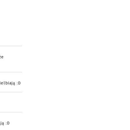
że
elbiają :D
ją :D