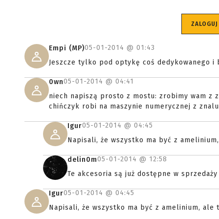
ZALOGUJ
05-01-2014 @
01:43
Empi (MP)
Jeszcze tylko pod optykę coś dedykowanego i 
05-01-2014 @
04:41
0wn
niech napiszą prosto z mostu: zrobimy wam z z
chińczyk robi na maszynie numerycznej z znalu 
05-01-2014 @
04:45
Igur
Napisali, że wszystko ma być z amelinium
05-01-2014 @
12:58
delin0m
Te akcesoria są już dostępne w sprzedaży 
05-01-2014 @
04:45
Igur
Napisali, że wszystko ma być z amelinium, ale