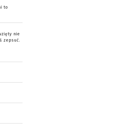
i to
wzięty nie
oś zepsuć.