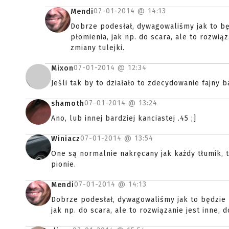
07-01-2014 @
14:13
Mendi
Dobrze podesłał, dywagowaliśmy jak to bę
płomienia, jak np. do scara, ale to rozwią
zmiany tulejki.
07-01-2014 @
12:34
Mixon
Jeśli tak by to działało to zdecydowanie fajny ba
07-01-2014 @
13:24
shamoth
Ano, lub innej bardziej kanciastej .45 ;]
07-01-2014 @
13:54
Winiacz
One są normalnie nakręcany jak każdy tłumik, t
pionie.
07-01-2014 @
14:13
Mendi
Dobrze podesłał, dywagowaliśmy jak to będzie 
jak np. do scara, ale to rozwiązanie jest inne, 