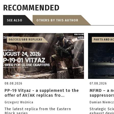
RECOMMENDED
SEE ALSO
OTHERS BY THIS AUTHOR
GG/CO2/GBB REPLICAS
PARTS AND A
08.08.2026
07.08.2026
PP-19 Vityaz - a supplement to the
MFMD – a n
offer of AV/AK replicas fro...
suppressor
Grzegorz Woźnica
Damian Niemc
The latest replica from the Eastern
Strategic Sc
Block series.
exhaust devi