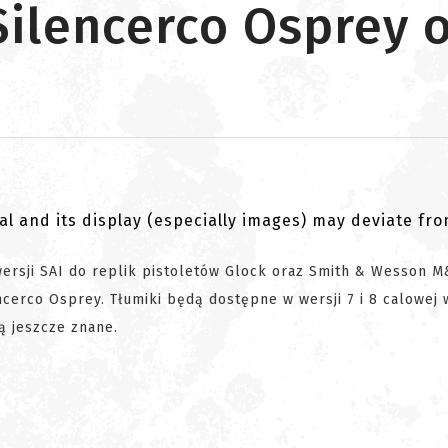
Silencerco Osprey 
al and its display (especially images) may deviate fr
wersji SAI do replik pistoletów Glock oraz Smith & Wesson M
cerco Osprey. Tłumiki będą dostępne w wersji 7 i 8 calowej 
ą jeszcze znane.