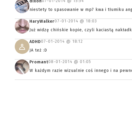
07-01-2014 @
15:54
dixon
niestety to spasowanie w mp7 kwa i tłumiku ang
07-01-2014 @
18:03
HaryWalker
Już widzę chińskie kopie, czyli kaciastą nakładk
07-01-2014 @
18:12
ADHD
JA też :D
08-01-2014 @
01:05
Promant
W każdym razie wizualnie coś innego i na pewno