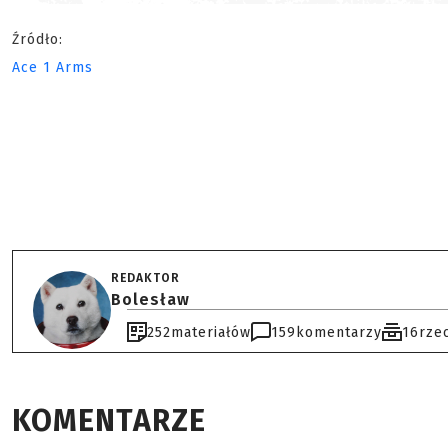
Źródło:
Ace 1 Arms
REDAKTOR
Bolesław
252
materiałów
159
komentarzy
16
rze
KOMENTARZE