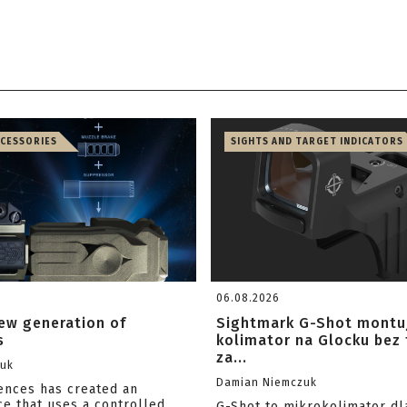
CCESSORIES
SIGHTS AND TARGET INDICATORS
06.08.2026
ew generation of
Sightmark G-Shot montu
s
kolimator na Glocku bez
za...
zuk
Damian Niemczuk
iences has created an
ce that uses a controlled
G-Shot to mikrokolimator dl