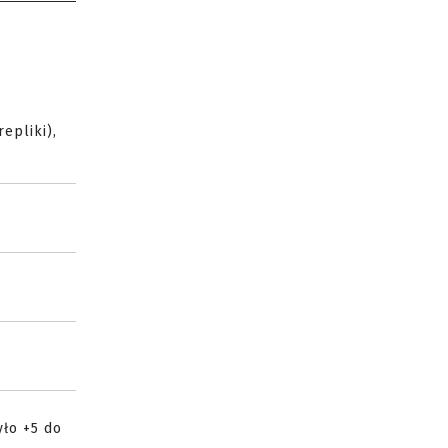
epliki),
yło +5 do