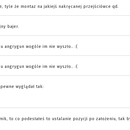
, tyle że montaz na jakiejś nakręcanej przejściówce qd.
jny bajer.
u angrygun wogóle im nie wyszło.. :(
u angrygun wogóle im nie wyszło.. :(
apewne wyglądał tak:
ik, to co podesłałeś to ustalanie pozycji po założeniu, tak b