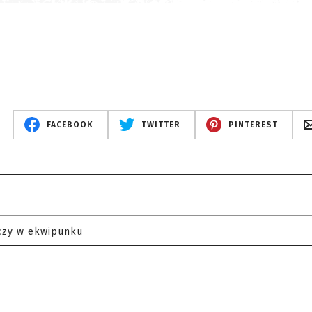
FACEBOOK
TWITTER
PINTEREST
czy w ekwipunku