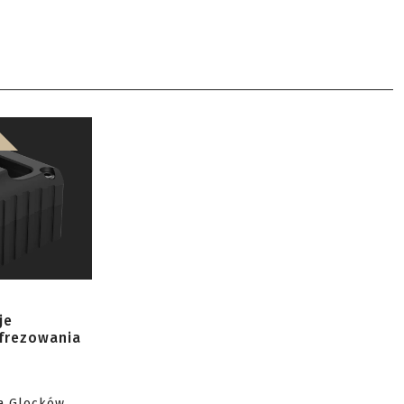
je
 frezowania
a Glocków,