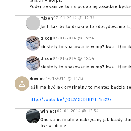
lansu i + 80fps.
Podejrzewam że to na podobnej zasadzie będzie
07-01-2014 @
12:34
Mixon
Jeśli tak by to działało to zdecydowanie fa
07-01-2014 @
15:54
dixon
niestety to spasowanie w mp7 kwa i tłumik
07-01-2014 @
15:54
dixon
niestety to spasowanie w mp7 kwa i tłumik
07-01-2014 @
11:13
Nowin
Jeśli ma być jak oryginalny to montaż będzie z
http://youtu.be/gOL2AG2DfHI?t=1m22s
07-01-2014 @
13:54
Winiacz
One są normalnie nakręcany jak każdy tłum
był w pionie.