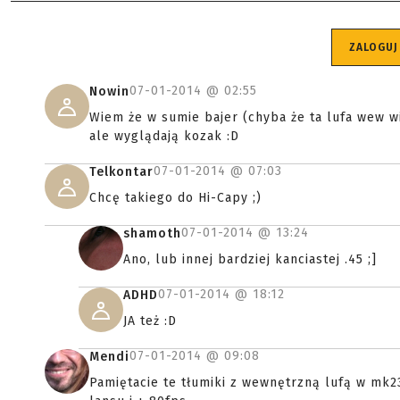
ZALOGUJ
07-01-2014 @
02:55
Nowin
Wiem że w sumie bajer (chyba że ta lufa wew wi
ale wyglądają kozak :D
07-01-2014 @
07:03
Telkontar
Chcę takiego do Hi-Capy ;)
07-01-2014 @
13:24
shamoth
Ano, lub innej bardziej kanciastej .45 ;]
07-01-2014 @
18:12
ADHD
JA też :D
07-01-2014 @
09:08
Mendi
Pamiętacie te tłumiki z wewnętrzną lufą w mk23?