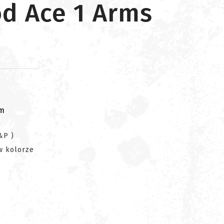
od Ace 1 Arms
om
&P )
w kolorze