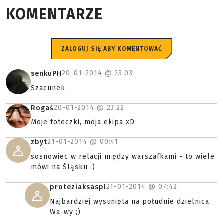
KOMENTARZE
ZALOGUJ SIĘ ABY KOMENTOWAĆ
20-01-2014 @
23:03
senkuPH
Szacunek.
20-01-2014 @
23:22
Rogaś
Moje foteczki, moja ekipa xD
21-01-2014 @
00:41
zbyt
sosnowiec w relacji między warszafkami - to wiele
mówi na Śląsku :)
21-01-2014 @
07:42
proteziaksaspl
Najbardziej wysunięta na południe dzielnica
Wa-wy ;)