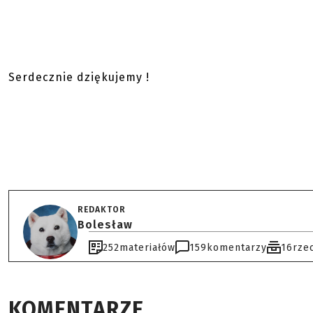
Serdecznie dziękujemy !
REDAKTOR
Bolesław
252
materiałów
159
komentarzy
16
rze
KOMENTARZE