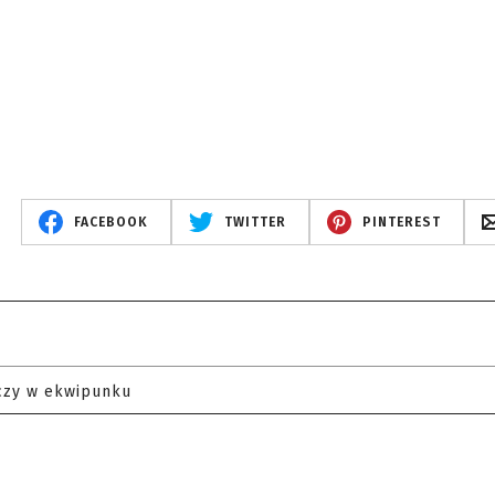
FACEBOOK
TWITTER
PINTEREST
czy w ekwipunku