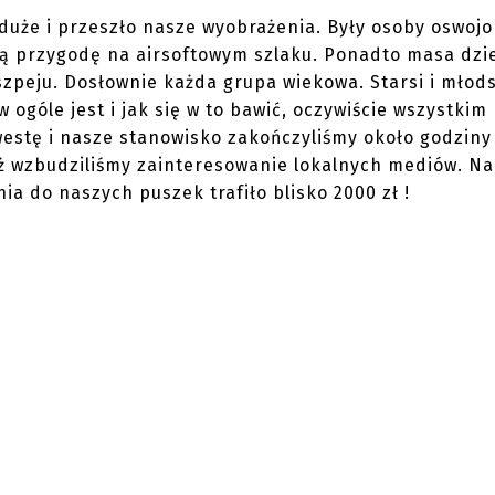
uże i przeszło nasze wyobrażenia. Były osoby oswojo
ją przygodę na airsoftowym szlaku. Ponadto masa dzi
szpeju. Dosłownie każda grupa wiekowa. Starsi i młods
w ogóle jest i jak się w to bawić, oczywiście wszystkim
westę i nasze stanowisko zakończyliśmy około godziny 
ż wzbudziliśmy zainteresowanie lokalnych mediów. Na
ia do naszych puszek trafiło blisko 2000 zł !