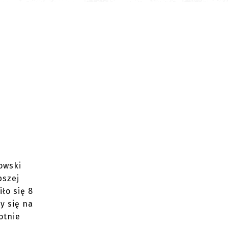
owski
pszej
ło się 8
y się na
otnie