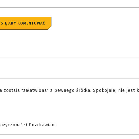
 SIĘ ABY KOMENTOWAĆ
a została "załatwiona" z pewnego źródła. Spokojnie, nie jest 
"pożyczona" :) Pozdrawiam.