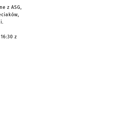
ne z ASG,
eciaków,
i.
16:30 z