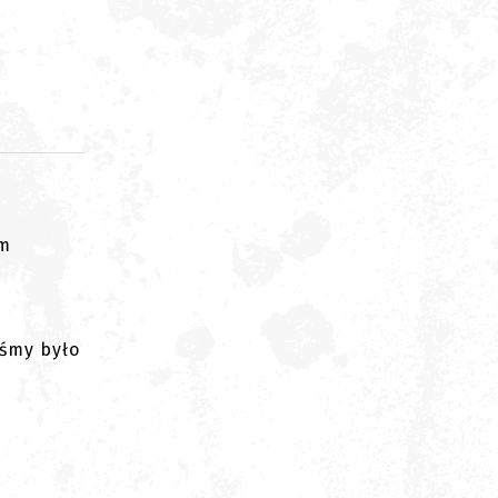
om
iśmy było