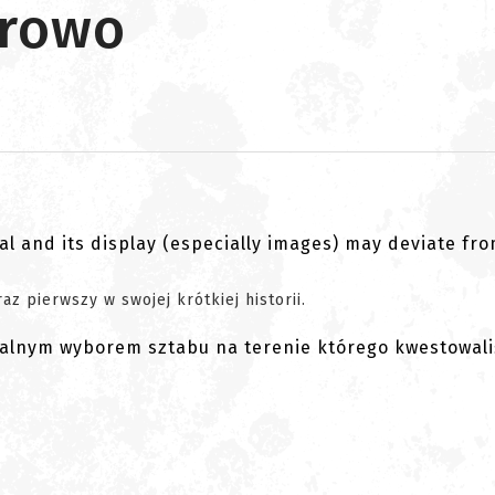
erowo
al and its display (especially images) may deviate fr
az pierwszy w swojej krótkiej historii.
uralnym wyborem sztabu na terenie którego kwestowal