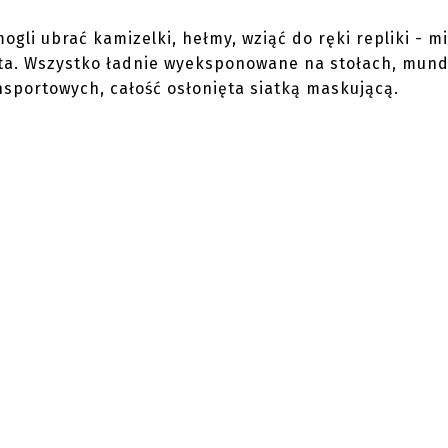
ogli ubrać kamizelki, hełmy, wziąć do ręki repliki - m
etta. Wszystko ładnie wyeksponowane na stołach, mun
nsportowych, całość osłonięta siatką maskującą.