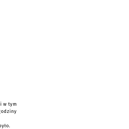
i w tym
godziny
było.