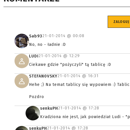
ZALOGUJ
21-01-2014 @
00:08
Sab93
No, no - ładnie :D
21-01-2014 @
12:29
LUDI
Ciekawe gdzie "pożyczyli" tą tablicę :D
21-01-2014 @
16:31
STEFAN0VSKY
Hehe ;) Na temat tablicy się wypowiem :) Tablic
Pozdro
21-01-2014 @
17:28
senkuPH
Kradziona nie jest, jak powiedział Ludi - 
21-01-2014 @
17:28
senkuPH