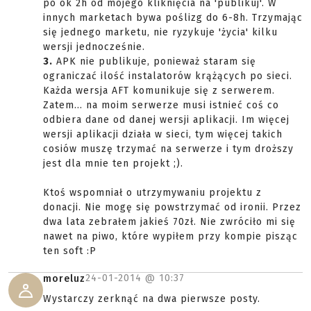
po ok 2h od mojego kliknięcia na 'publikuj'. W
innych marketach bywa poślizg do 6-8h. Trzymając
się jednego marketu, nie ryzykuje 'życia' kilku
wersji jednocześnie.
3.
APK nie publikuje, ponieważ staram się
ograniczać ilość instalatorów krążących po sieci.
Każda wersja AFT komunikuje się z serwerem.
Zatem... na moim serwerze musi istnieć coś co
odbiera dane od danej wersji aplikacji. Im więcej
wersji aplikacji działa w sieci, tym więcej takich
cosiów muszę trzymać na serwerze i tym droższy
jest dla mnie ten projekt ;).
Ktoś wspomniał o utrzymywaniu projektu z
donacji. Nie mogę się powstrzymać od ironii. Przez
dwa lata zebrałem jakieś 70zł. Nie zwróciło mi się
nawet na piwo, które wypiłem przy kompie pisząc
ten soft :P
24-01-2014 @
10:37
moreluz
Wystarczy zerknąć na dwa pierwsze posty.