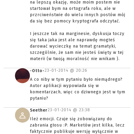
na lepszą okazję, może moim postem nie
startował bym na ortografa roku, ale w
przrciweństwie do wielu innych postów mój
da się bez pomocy kryptografa odczytać.
I jeszcze tak na marginesie, dyskusja toczy
się taka jaka jest ale naprawdę mogłeś
darować wycieczkę na temat gramatyki,
szczególnie, że sam nie jesteś święty w tej
materii (w twoją moralność nie wnikam ).
23-01-2014 @
20:26
-Otto-
A co niby w tym pytaniu było niemądrego?
Autor aplikacji wypowiada się w
komentarzach, więc co dziwnego jest w tym
pytaniu?
23-01-2014 @
23:38
Seether
Ileż emocji. Czuje się zobowiązany do
zabrania głosu :P. Marketów jest kilka, lecz
faktycznie publikuje wersję wyłącznie w