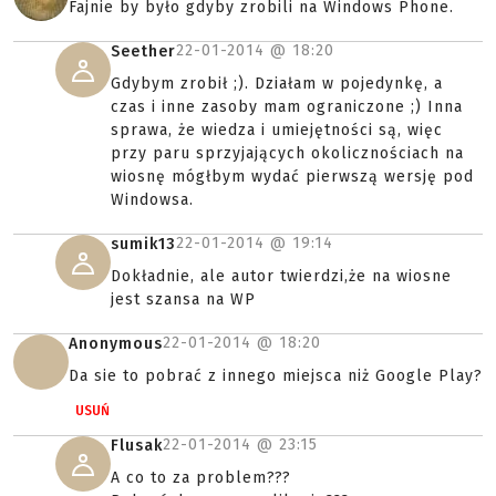
Fajnie by było gdyby zrobili na Windows Phone.
22-01-2014 @
18:20
Seether
Gdybym zrobił ;). Działam w pojedynkę, a
czas i inne zasoby mam ograniczone ;) Inna
sprawa, że wiedza i umiejętności są, więc
przy paru sprzyjających okolicznościach na
wiosnę mógłbym wydać pierwszą wersję pod
Windowsa.
22-01-2014 @
19:14
sumik13
Dokładnie, ale autor twierdzi,że na wiosne
jest szansa na WP
22-01-2014 @
18:20
Anonymous
Da sie to pobrać z innego miejsca niż Google Play?
USUŃ
22-01-2014 @
23:15
Flusak
A co to za problem???