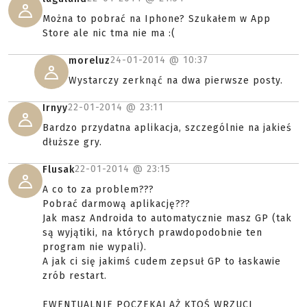
Można to pobrać na Iphone? Szukałem w App
Store ale nic tma nie ma :(
24-01-2014 @
10:37
moreluz
Wystarczy zerknąć na dwa pierwsze posty.
22-01-2014 @
23:11
Irnyy
Bardzo przydatna aplikacja, szczególnie na jakieś
dłuższe gry.
22-01-2014 @
23:15
Flusak
A co to za problem???
Pobrać darmową aplikację???
Jak masz Androida to automatycznie masz GP (tak
są wyjątiki, na których prawdopodobnie ten
program nie wypali).
A jak ci się jakimś cudem zepsuł GP to łaskawie
zrób restart.
EWENTUALNIE POCZEKAJ AŻ KTOŚ WRZUCI