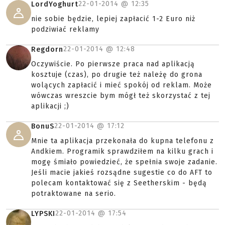
22-01-2014 @
12:35
LordYoghurt
nie sobie będzie, lepiej zapłacić 1-2 Euro niż
podziwiać reklamy
22-01-2014 @
12:48
Regdorn
Oczywiście. Po pierwsze praca nad aplikacją
kosztuje (czas), po drugie też należę do grona
wolących zapłacić i mieć spokój od reklam. Może
wówczas wreszcie bym mógł też skorzystać z tej
aplikacji ;)
22-01-2014 @
17:12
BonuS
Mnie ta aplikacja przekonała do kupna telefonu z
Andkiem. Programik sprawdziłem na kilku grach i
mogę śmiało powiedzieć, że spełnia swoje zadanie.
Jeśli macie jakieś rozsądne sugestie co do AFT to
polecam kontaktować się z Seetherskim - będą
potraktowane na serio.
22-01-2014 @
17:54
LYPSKI