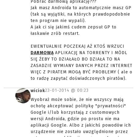
Pobrać darmową aplikację???
Jak masz Androida to automatycznie masz GP
(tak są wyjątiki, na których prawdopodobnie
ten program nie wypali).
A jak ci się jakimś cudem zepsuł GP to
łaskawie zrób restart.
EWENTUALNIE POCZEKAJ AŻ KTOŚ WRZUCI
DARMOWĄ
APLIKACJĘ NA TORRENTY I MÓDL
SIĘ ŹEBY TO DZIAŁAŁO BO DZIAŁA TO NA
ZASADZIE WYMIANY DANYCH PRZEZ INTERNET
WIĘC Z PIRATEM MOGĄ BYĆ PROBLEMY ( ale o
to radzę zapytać doświadczonych piratów).
23-01-2014 @
00:23
wiciok
Wyobraź może sobie, że nie wszyscy mają
ochotę akceptować politykę "prywatności"
Google i/lub korzystają z customowych
wersji Androida, gdzie po prostu nie ma
aplikacji Google. Albo z jakichś powodów ich
urządzenie nie zostało uwzględnione przez