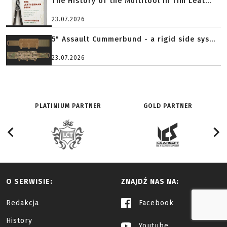
The History of the Multitool in Tim Leat...
23.07.2026
5" Assault Cummerbund - a rigid side sys...
23.07.2026
PLATINIUM PARTNER
GOLD PARTNER
O SERWISIE:
ZNAJDŹ NAS NA:
Redakcja
Facebook
History
Youtube