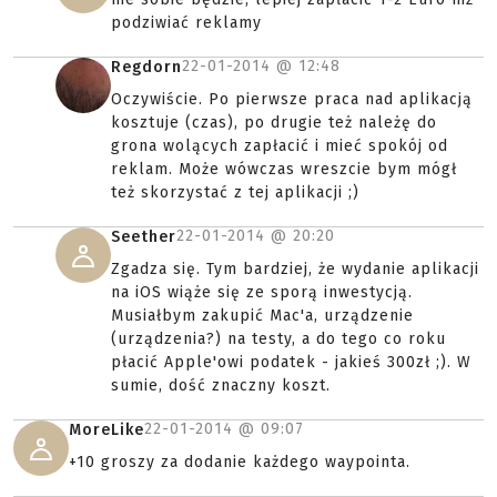
podziwiać reklamy
22-01-2014 @
12:48
Regdorn
Oczywiście. Po pierwsze praca nad aplikacją
kosztuje (czas), po drugie też należę do
grona wolących zapłacić i mieć spokój od
reklam. Może wówczas wreszcie bym mógł
też skorzystać z tej aplikacji ;)
22-01-2014 @
20:20
Seether
Zgadza się. Tym bardziej, że wydanie aplikacji
na iOS wiąże się ze sporą inwestycją.
Musiałbym zakupić Mac'a, urządzenie
(urządzenia?) na testy, a do tego co roku
płacić Apple'owi podatek - jakieś 300zł ;). W
sumie, dość znaczny koszt.
22-01-2014 @
09:07
MoreLike
+10 groszy za dodanie każdego waypointa.