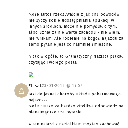
Może autor rzeczywiście z jakichś powodów
nie życzy sobie udostępniania aplikacji w
innych źródłach, może nie pomyślał o tym,
albo uznał za nie warte zachodu - nie wiem,
nie wnikam. Ale robienie na kogoś najazdu za
samo pytanie jest co najmniej śmieszne.
A tak w ogóle, to Gramatyczny Nazista płakał,
czytając Twojego posta.
23-01-2014 @
19:57
Flusak
Jaki do jasnej choroby układu pokarmowego
najazd???
Może ciutke za bardzo złośliwa odpowiedż na
nienajmądrzejsze pytanie,
A ten najazd z naziolkiem mogłeś zachować