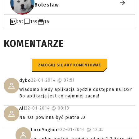
Bolesław
252
159
16
KOMENTARZE
ZALOGUJ SIĘ ABY KOMENTOWAĆ
22-01-2014 @
07:51
dybo
Wiadomo kiedy aplikacja będzie dostępna na iOS?
Bo aplikacja jest co najmniej zacna!
22-01-2014 @
08:13
Ali
Na iOs powinna być płatna :D
22-01-2014 @
12:35
LordYoghurt
nie sobie będzie, lepiej zapłacić 1-2 Euro niż