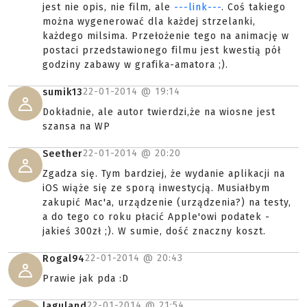
jest nie opis, nie film, ale
---link---
. Coś takiego
można wygenerować dla każdej strzelanki,
każdego milsima. Przełożenie tego na animację w
postaci przedstawionego filmu jest kwestią pół
godziny zabawy w grafika-amatora ;).
22-01-2014 @
19:14
sumik13
Dokładnie, ale autor twierdzi,że na wiosne jest
szansa na WP
22-01-2014 @
20:20
Seether
Zgadza się. Tym bardziej, że wydanie aplikacji na
iOS wiąże się ze sporą inwestycją. Musiałbym
zakupić Mac'a, urządzenie (urządzenia?) na testy,
a do tego co roku płacić Apple'owi podatek -
jakieś 300zł ;). W sumie, dość znaczny koszt.
22-01-2014 @
20:43
Rogal94
Prawie jak pda :D
22-01-2014 @
21:54
laguland