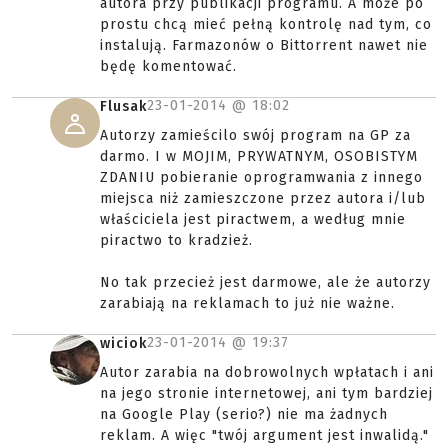
autora przy publikacji programu. A może po
prostu chcą mieć pełną kontrolę nad tym, co
instalują. Farmazonów o Bittorrent nawet nie
będę komentować.
23-01-2014 @
18:02
Flusak
Autorzy zamieścilo swój program na GP za
darmo. I w MOJIM, PRYWATNYM, OSOBISTYM
ZDANIU pobieranie oprogramwania z innego
miejsca niż zamieszczone przez autora i/lub
właściciela jest piractwem, a według mnie
piractwo to kradzież.
No tak przecież jest darmowe, ale że autorzy
zarabiają na reklamach to już nie ważne.
23-01-2014 @
19:37
wiciok
Autor zarabia na dobrowolnych wpłatach i ani
na jego stronie internetowej, ani tym bardziej
na Google Play (serio?) nie ma żadnych
reklam. A więc "twój argument jest inwalidą."