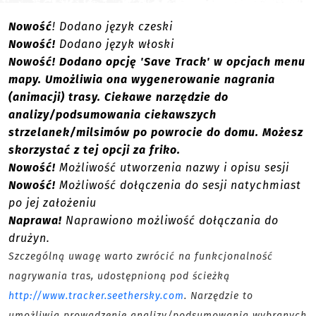
Nowość
! Dodano język czeski
Nowość!
Dodano język włoski
Nowość! Dodano opcję 'Save Track' w opcjach menu
mapy. Umożliwia ona wygenerowanie nagrania
(animacji) trasy. Ciekawe narzędzie do
analizy/podsumowania ciekawszych
strzelanek/milsimów po powrocie do domu. Możesz
skorzystać z tej opcji za friko.
Nowość!
Możliwość utworzenia nazwy i opisu sesji
Nowość!
Możliwość dołączenia do sesji natychmiast
po jej założeniu
Naprawa!
Naprawiono możliwość dołączania do
drużyn.
Szczególną uwagę warto zwrócić na funkcjonalność
nagrywania tras, udostępnioną pod ścieżką
http://www.tracker.seethersky.com
. Narzędzie to
umożliwia prowadzenie analizy/podsumowania wybranych