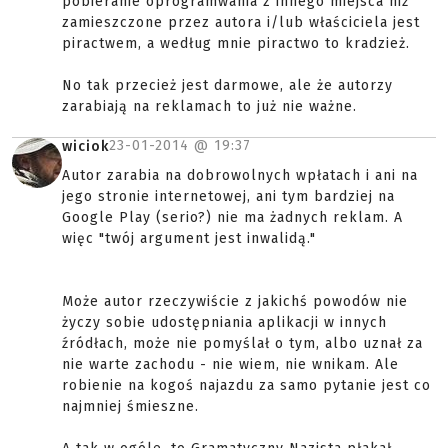
pobieranie oprogramwania z innego miejsca niż
zamieszczone przez autora i/lub właściciela jest
piractwem, a według mnie piractwo to kradzież.
No tak przecież jest darmowe, ale że autorzy
zarabiają na reklamach to już nie ważne.
23-01-2014 @
19:37
wiciok
Autor zarabia na dobrowolnych wpłatach i ani na
jego stronie internetowej, ani tym bardziej na
Google Play (serio?) nie ma żadnych reklam. A
więc "twój argument jest inwalidą."
Może autor rzeczywiście z jakichś powodów nie
życzy sobie udostępniania aplikacji w innych
źródłach, może nie pomyślał o tym, albo uznał za
nie warte zachodu - nie wiem, nie wnikam. Ale
robienie na kogoś najazdu za samo pytanie jest co
najmniej śmieszne.