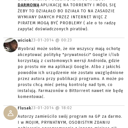
DARMOWĄ
APLIKACJĘ NA TORRENTY I MÓDL SIĘ
ŹEBY TO DZIAŁAŁO BO DZIAŁA TO NA ZASADZIE
WYMIANY DANYCH PRZEZ INTERNET WIĘC Z
PIRATEM MOGĄ BYĆ PROBLEMY ( ale o to radzę
zapytać doświadczonych piratów).
23-01-2014 @
00:23
wiciok
Wyobraź może sobie, że nie wszyscy mają ochotę
akceptować politykę "prywatności" Google i/lub
korzystają z customowych wersji Androida, gdzie
po prostu nie ma aplikacji Google. Albo z jakichś
powodów ich urządzenie nie zostało uwzględnione
przez autora przy publikacji programu. A może po
prostu chcą mieć pełną kontrolę nad tym, co
instalują. Farmazonów o Bittorrent nawet nie będę
komentować.
23-01-2014 @
18:02
Flusak
Autorzy zamieścilo swój program na GP za darmo.
I w MOJIM, PRYWATNYM, OSOBISTYM ZDANIU