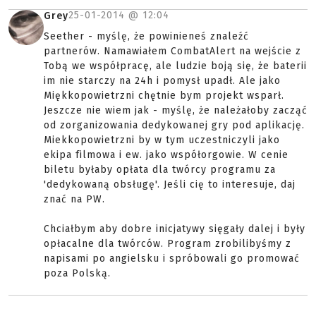
25-01-2014 @
12:04
Grey
Seether - myślę, że powinieneś znaleźć
partnerów. Namawiałem CombatAlert na wejście z
Tobą we współpracę, ale ludzie boją się, że baterii
im nie starczy na 24h i pomysł upadł. Ale jako
Miękkopowietrzni chętnie bym projekt wsparł.
Jeszcze nie wiem jak - myślę, że należałoby zacząć
od zorganizowania dedykowanej gry pod aplikację.
Miekkopowietrzni by w tym uczestniczyli jako
ekipa filmowa i ew. jako współorgowie. W cenie
biletu byłaby opłata dla twórcy programu za
'dedykowaną obsługę'. Jeśli cię to interesuje, daj
znać na PW.
Chciałbym aby dobre inicjatywy sięgały dalej i były
opłacalne dla twórców. Program zrobilibyśmy z
napisami po angielsku i spróbowali go promować
poza Polską.