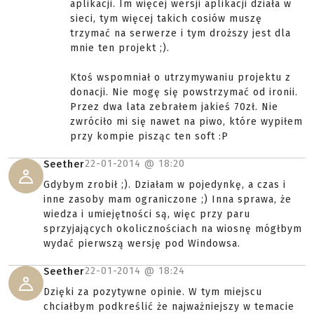
aplikacji. Im więcej wersji aplikacji działa w
sieci, tym więcej takich cosiów muszę
trzymać na serwerze i tym droższy jest dla
mnie ten projekt ;).
Ktoś wspomniał o utrzymywaniu projektu z
donacji. Nie mogę się powstrzymać od ironii.
Przez dwa lata zebrałem jakieś 70zł. Nie
zwróciło mi się nawet na piwo, które wypiłem
przy kompie pisząc ten soft :P
22-01-2014 @
18:20
Seether
Gdybym zrobił ;). Działam w pojedynkę, a czas i
inne zasoby mam ograniczone ;) Inna sprawa, że
wiedza i umiejętności są, więc przy paru
sprzyjających okolicznościach na wiosnę mógłbym
wydać pierwszą wersję pod Windowsa.
22-01-2014 @
18:24
Seether
Dzięki za pozytywne opinie. W tym miejscu
chciałbym podkreślić że najważniejszy w temacie