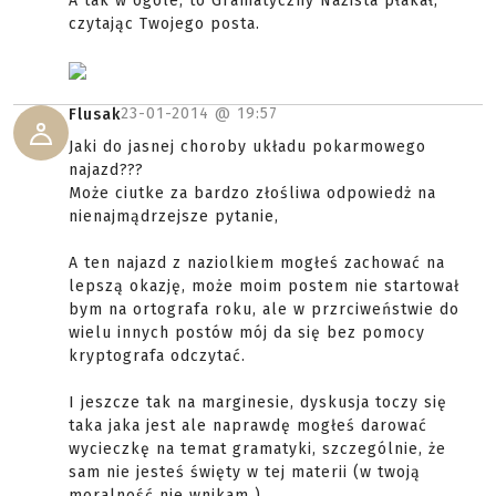
A tak w ogóle, to Gramatyczny Nazista płakał,
czytając Twojego posta.
23-01-2014 @
19:57
Flusak
Jaki do jasnej choroby układu pokarmowego
najazd???
Może ciutke za bardzo złośliwa odpowiedż na
nienajmądrzejsze pytanie,
A ten najazd z naziolkiem mogłeś zachować na
lepszą okazję, może moim postem nie startował
bym na ortografa roku, ale w przrciweństwie do
wielu innych postów mój da się bez pomocy
kryptografa odczytać.
I jeszcze tak na marginesie, dyskusja toczy się
taka jaka jest ale naprawdę mogłeś darować
wycieczkę na temat gramatyki, szczególnie, że
sam nie jesteś święty w tej materii (w twoją
moralność nie wnikam ).