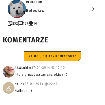
REDAKTOR
Bolesław
252
159
16
KOMENTARZE
ZALOGUJ SIĘ ABY KOMENTOWAĆ
27-01-2014 @
17:40
ASGLukim
I to się nazywa zgrana ekipa :D
27-01-2014 @
22:43
drus7
Najlepsi ;)