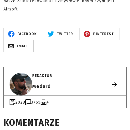
nasze zainteresowania i uzmysłowić innym czym jest
Airsoft.
FACEBOOK
TWITTER
PINTEREST
EMAIL
REDAKTOR
Medard
2028
3765
4
KOMENTARZE